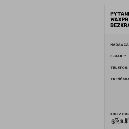
PYTANI
WAXPRO
BEZKR
NADAWCA
E-MAIL:
*
TELEFON:
TREŚĆ WI
KOD Z OB