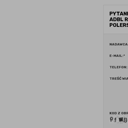
PYTANI
ADBL R
POLERS
NADAWCA
E-MAIL:
*
TELEFON:
TREŚĆ WI
KOD Z OB