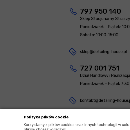
797 950 140
Sklep Stacjonarny Strasz
Poniedziałek – Piątek: 10:
Sobota: 10:00-15:00
sklep@detailing-house.pl
727 001 751
Dział Handlowy i Realizacj
Poniedziałek – Piątek 7:30
kontakt@detailing-house.
Polityka plików cookie
Korzystamy z plików cookies oraz innych technologii w cel
plików chcesz wyłączyć.