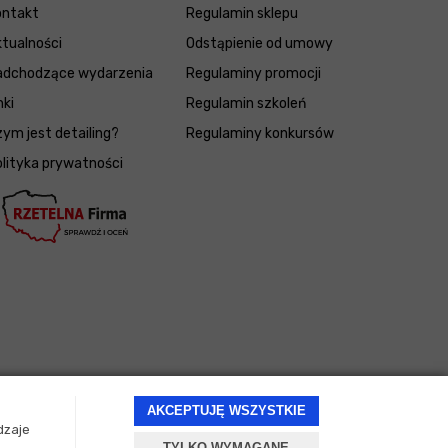
ontakt
Regulamin sklepu
tualności
Odstąpienie od umowy
adchodzące wydarzenia
Regulaminy promocji
nki
Regulamin szkoleń
ym jest detailing?
Regulaminy konkursów
lityka prywatności
AKCEPTUJĘ WSZYSTKIE
dzaje
TYLKO WYMAGANE