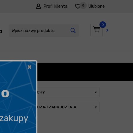
0
Profil klienta
Ulubione
0
I
PROMOCJE
×
CHODOWE
go
CECHY
RODZAJ ZABRUDZENIA
 zakupy