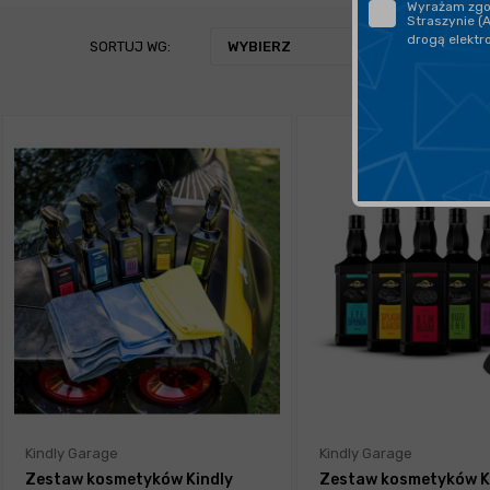
Wyrażam zgod
Straszynie (
drogą elektr
SORTUJ WG:
WYBIERZ
Kindly Garage
Kindly Garage
Zestaw kosmetyków Kindly
Zestaw kosmetyków K