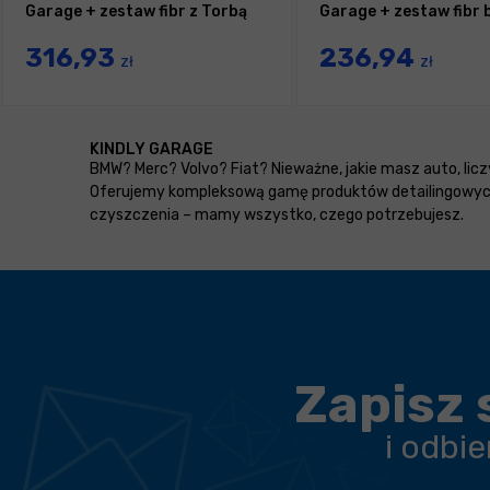
Garage + zestaw fibr z Torbą
Garage + zestaw fibr 
316,93
236,94
zł
zł
KINDLY GARAGE
BMW? Merc? Volvo? Fiat? Nieważne, jakie masz auto, liczy 
Oferujemy kompleksową gamę produktów detailingowych, 
czyszczenia – mamy wszystko, czego potrzebujesz.
Zapisz 
i odbi