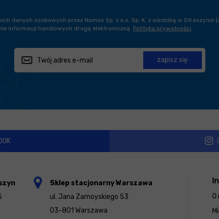
h danych osobowych przez Nomos Sp. z o.o. Sp. K. z siedzibą w Straszynie (
ie informacji handlowych drogą elektroniczną.
Polityka prywatności
.
zapisz się
OOK
I
szyn
Sklep stacjonarny Warszawa
O 
5
ul. Jana Zamoyskiego 53
03-801 Warszawa
Mi