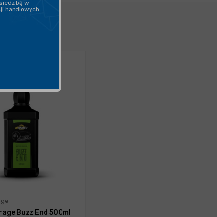
siedzibą w
cji handlowych
age
arage Buzz End 500ml