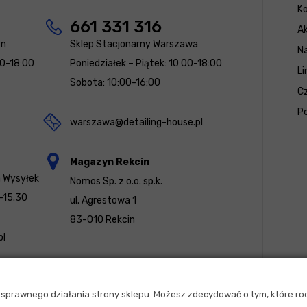
K
661 331 316
Ak
yn
Sklep Stacjonarny Warszawa
N
00-18:00
Poniedziałek – Piątek: 10:00-18:00
Li
Sobota: 10:00-16:00
Cz
Po
warszawa@detailing-house.pl
Magazyn Rekcin
a Wysyłek
Nomos Sp. z o.o. sp.k.
-15.30
ul. Agrestowa 1
83-010 Rekcin
pl
u sprawnego działania strony sklepu. Możesz zdecydować o tym, które ro