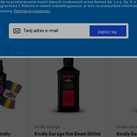
ę na przetwarzanie moich danych osobowych przez Nomos Sp. z o.o. Sp. K. z 
Agrestowa 1, Rekcin) w celach marketingowych, w tym na przesyłanie informa
oniczną.
Polityka prywatności
.
POKAŻ PO:
21
zapisz się
Kindly Garage
Kindly Gar
indly
Kindly Garage Rim Beam 500ml
Kindly G