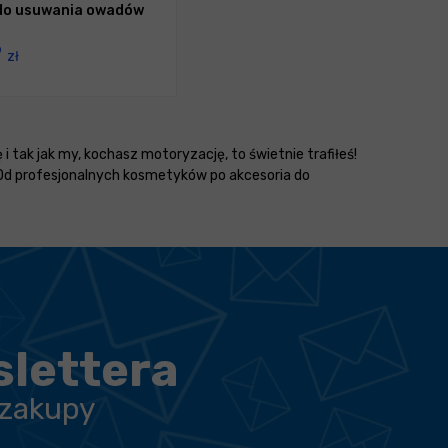
 do usuwania owadów
9
zł
 i tak jak my, kochasz motoryzację, to świetnie trafiłeś!
 Od profesjonalnych kosmetyków po akcesoria do
slettera
 zakupy