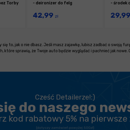
bez Torby
- deironizer do felg
- środek
42,99
29,9
zł
się to, jak o nie dbasz. Jeśli masz zajawkę, lubisz zadbać o swoją furę
które sprawią, że Twoje auto będzie wyglądać i pachnieć jak nowe.
Cześć Detailerze!:)
się do naszego new
erz kod rabatowy 5% na pierwsze
(dotyczy zamówień powyżej 500zł)