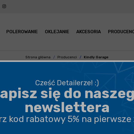
POLEROWANIE
OKLEJANIE
AKCESORIA
PRODUCENC
Strona główna
Producenci
Kindly Garage
 GARAGE - KOSMETYKI SAMO
Cześć Detailerze! :)
apisz się do nasze
PODKATEGORIA
CENA
newslettera
POJEMNOŚĆ
RODZAJ PRODUKTU
erz kod rabatowy 5% na pierwsze
WAGA
ZASTOSOWANIE