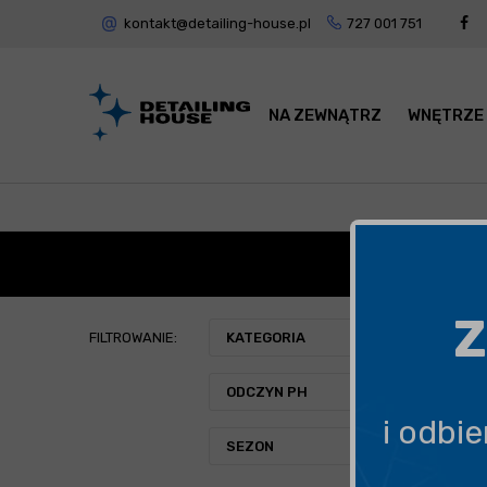
kontakt@detailing-house.pl
727 001 751
NA ZEWNĄTRZ
WNĘTRZE
KINDLY
Z
FILTROWANIE:
KATEGORIA
ODCZYN PH
i odbi
SEZON