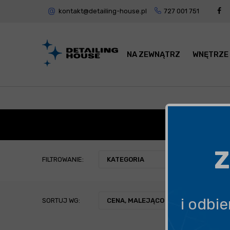
kontakt@detailing-house.pl
727 001 751
NA ZEWNĄTRZ
WNĘTRZE
AUTO
Z
FILTROWANIE:
KATEGORIA
i odbi
SORTUJ WG:
CENA, MALEJĄCO