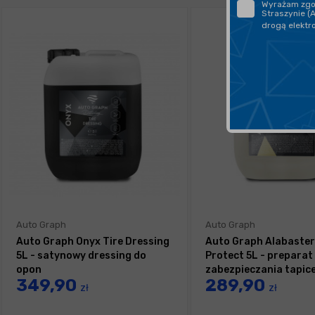
Wyrażam zgod
Straszynie (
drogą elektr
Auto Graph
Auto Graph
Auto Graph Onyx Tire Dressing
Auto Graph Alabaster
5L - satynowy dressing do
Protect 5L - preparat
opon
zabezpieczania tapice
349,90
289,90
skórzanej
zł
zł