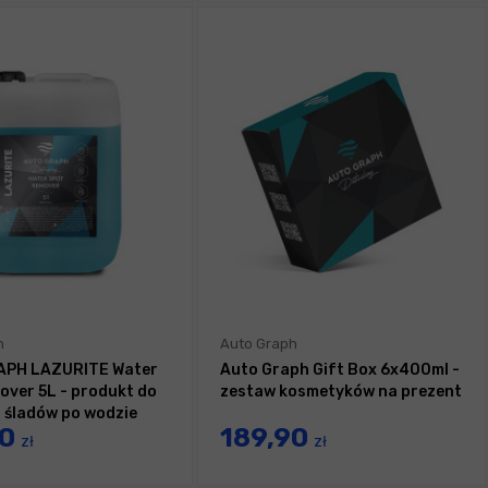
h
Auto Graph
APH LAZURITE Water
Auto Graph Gift Box 6x400ml -
over 5L - produkt do
zestaw kosmetyków na prezent
 śladów po wodzie
90
189,90
zł
zł