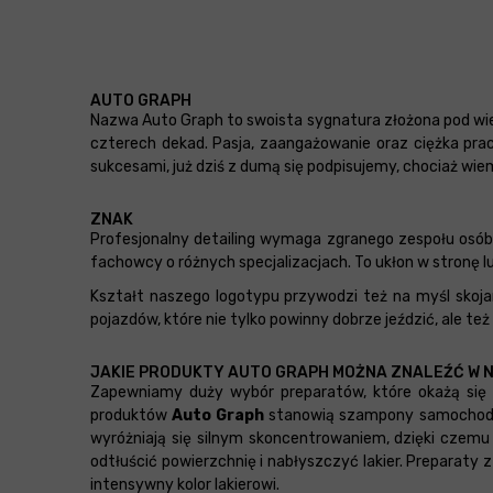
AUTO GRAPH
Nazwa Auto Graph to swoista sygnatura złożona pod wi
czterech dekad. Pasja, zaangażowanie oraz ciężka prac
sukcesami, już dziś z dumą się podpisujemy, chociaż wiem
ZNAK
Profesjonalny detailing wymaga zgranego zespołu osób, 
fachowcy o różnych specjalizacjach. To ukłon w stronę lu
Kształt naszego logotypu przywodzi też na myśl skoj
pojazdów, które nie tylko powinny dobrze jeździć, ale te
JAKIE PRODUKTY AUTO GRAPH MOŻNA ZNALEŹĆ W 
Zapewniamy duży wybór preparatów, które okażą się 
produktów
Auto Graph
stanowią szampony samocho
wyróżniają się silnym skoncentrowaniem, dzięki czemu
odtłuścić powierzchnię i nabłyszczyć lakier. Preparat
intensywny kolor lakierowi.