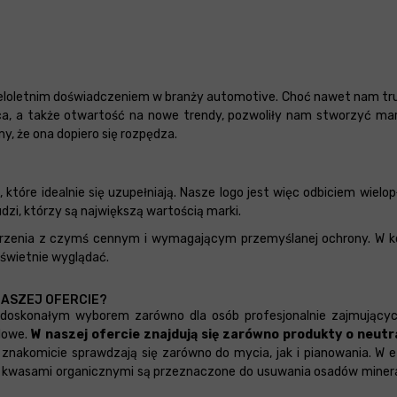
eloletnim doświadczeniem w branży automotive. Choć nawet nam trud
a, a także otwartość na nowe trendy, pozwoliły nam stworzyć mark
y, że ona dopiero się rozpędza.
które idealnie się uzupełniają. Nasze logo jest więc odbiciem wielop
dzi, którzy są największą wartością marki.
arzenia z czymś cennym i wymagającym przemyślanej ochrony. W k
ż świetnie wyglądać.
NASZEJ OFERCIE?
doskonałym wyborem zarówno dla osób profesjonalnie zajmujących 
dowe.
W naszej ofercie znajdują się zarówno produkty o neutr
 znakomicie sprawdzają się zarówno do mycia, jak i pianowania. W 
y z kwasami organicznymi są przeznaczone do usuwania osadów mineral