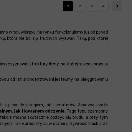
1
2
3
4
no w to uwierzyć, na rynku funkcjonujemy już od ponad
ę, która nie boi się trudnych wyzwań. Taką, pod której
łaszczyznowej struktury firmy, na której sukces pracują
ońcu od lat skoncentrowani jesteśmy na pielęgnowaniu
się car detailingiem, jak i amatorów. Znaczną część
alnym, jak i kwaśnym odczynie.
Tego typu szampony
efekcie można skutecznie pozbyć się brudu, a przy tym
nych. Takie produkty są w stanie przywrócić blask oraz