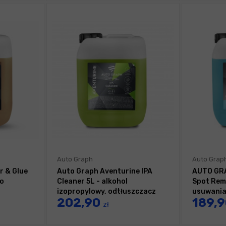
Auto Graph
Auto Grap
r & Glue
Auto Graph Aventurine IPA
AUTO GR
do
Cleaner 5L - alkohol
Spot Rem
izopropylowy, odtłuszczacz
usuwania
202,90
189,
zł