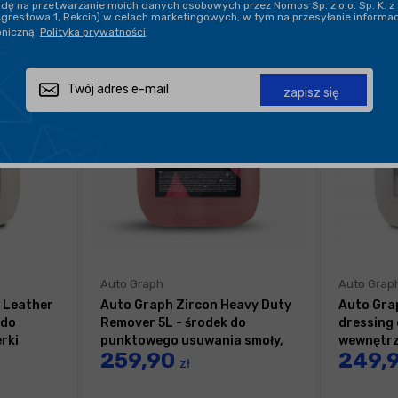
ę na przetwarzanie moich danych osobowych przez Nomos Sp. z o.o. Sp. K. z 
Agrestowa 1, Rekcin) w celach marketingowych, w tym na przesyłanie informa
oniczną.
Polityka prywatności
.
zapisz się
Auto Graph
Auto Grap
 Leather
Auto Graph Zircon Heavy Duty
Auto Gra
 do
Remover 5L - środek do
dressing 
rki
punktowego usuwania smoły,
wewnętr
259,90
249,
żywicy
zł