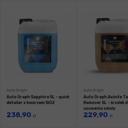
Auto Graph
Auto Graph
Auto Graph Sapphire 5L - quick
Auto Graph Axinite Ta
detailer z kwarcem SiO2
Remover 5L - środek 
usuwania smoły
238,90
229,90
zł
zł