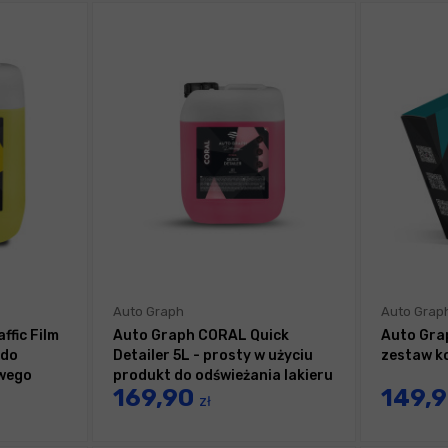
Auto Graph
Auto Grap
ffic Film
Auto Graph CORAL Quick
Auto Gra
 do
Detailer 5L - prosty w użyciu
zestaw k
owego
produkt do odświeżania lakieru
169,90
149,
zł