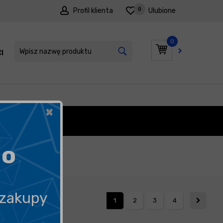
0
Profil klienta
Ulubione
0
I
PROMOCJE
×
ODOWE
go
 zakupy
1
2
3
4