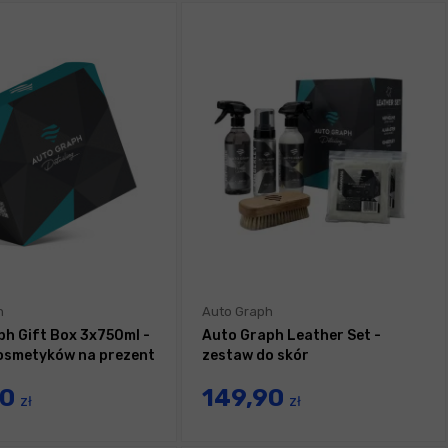
h
Auto Graph
ph Gift Box 3x750ml -
Auto Graph Leather Set -
osmetyków na prezent
zestaw do skór
90
149,90
zł
zł