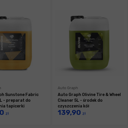
h
Auto Graph
ph Sunstone Fabric
Auto Graph Olivine Tire & Wheel
L - preparat do
Cleaner 5L - środek do
ia tapicerki
czyszczenia kół
90
139,90
zł
zł