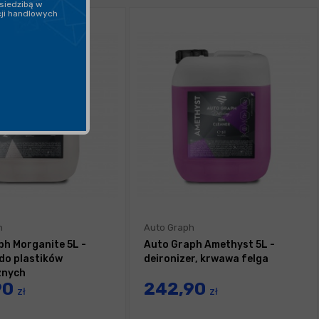
siedzibą w
cji handlowych
h
Auto Graph
ph Morganite 5L -
Auto Graph Amethyst 5L -
do plastików
deironizer, krwawa felga
znych
90
242,90
zł
zł