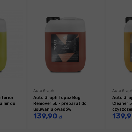
Auto Graph
Auto Grap
nterior
Auto Graph Topaz Bug
Auto Gra
ailer do
Remover 5L - preparat do
Cleaner 5
usuwania owadów
czyszczen
139,90
139,
zł