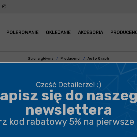
POLEROWANIE
OKLEJANIE
AKCESORIA
PRODUCENC
Strona główna
Producenci
Auto Graph
 GRAPH - KOSMETYKI SAMOCH
Cześć Detailerze! :)
apisz się do nasze
PODKATEGORIA
CENA
newslettera
erz kod rabatowy 5% na pierwsze
POKAŻ PO:
21