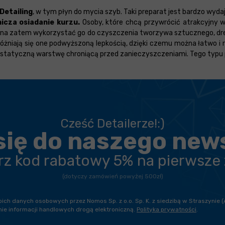
Detailing
, w tym płyn do mycia szyb. Taki preparat jest bardzo wyda
icza osiadanie kurzu.
Osoby, które chcą przywrócić atrakcyjny 
Można zatem wykorzystać go do czyszczenia tworzywa sztucznego, dre
yróżniają się one podwyższoną lepkością, dzięki czemu można łatwo i
ntystatyczną warstwę chroniącą przed zanieczyszczeniami. Tego typu
Cześć Detailerze!:)
się do naszego new
erz kod rabatowy 5% na pierwsze
(dotyczy zamówień powyżej 500zł)
h danych osobowych przez Nomos Sp. z o.o. Sp. K. z siedzibą w Straszynie (
ie informacji handlowych drogą elektroniczną.
Polityka prywatności
.