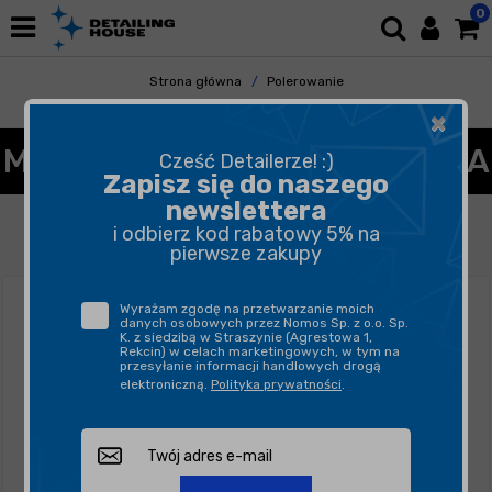
0
Strona główna
Polerowanie
Maszyny Polerskie
Mini Polerki
×
MINI POLERKA SAMOCHODOWA
Cześć Detailerze! :)
Zapisz się do naszego
newslettera
FILTROWANIE
SORTUJ
i odbierz kod rabatowy 5% na
pierwsze zakupy
Wyrażam zgodę na przetwarzanie moich
danych osobowych przez Nomos Sp. z o.o. Sp.
K. z siedzibą w Straszynie (Agrestowa 1,
Rekcin) w celach marketingowych, w tym na
przesyłanie informacji handlowych drogą
elektroniczną.
Polityka prywatności
.