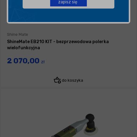
zapisz się
Shine Mate
ShineMate EB210 KIT - bezprzewodowa polerka
wielofunkcyjna
2 070,00
zł
do koszyka