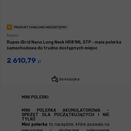
Rupes
Rupes iBrid Nano Long Neck HR81ML STP - mała polerka
samochodowa do trudno dostępnych miejsc
2 610,79
zł
do koszyka
MINI POLERKI
MINI POLERKA AKUMULATOROWA –
SPRZĘT DLA POCZĄTKUJĄCYCH I NIE
TYLKO
Mini polerka
to narzędzie, które pozwala na
precyzyjne i skuteczne polerowanie