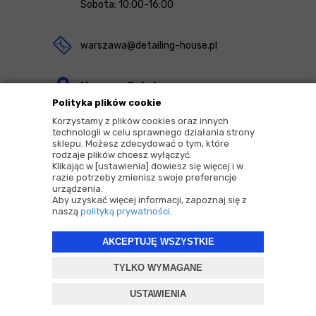
Sobota: 10:00-16:00
warszawa@detailing-house.pl
Magazyn Rekcin
Polityka plików cookie
Nomos Sp. z o.o. sp.k.
Korzystamy z plików cookies oraz innych
ul. Agrestowa 1
technologii w celu sprawnego działania strony
sklepu. Możesz zdecydować o tym, które
83-010 Rekcin
rodzaje plików chcesz wyłączyć.
Klikając w [ustawienia] dowiesz się więcej i w
razie potrzeby zmienisz swoje preferencje
urządzenia.
Aby uzyskać więcej informacji, zapoznaj się z
naszą
polityką prywatności
.
2026 © Copyrights by |
Detailing House
AKCEPTUJĘ WSZYSTKIE
Projekt i oprogramowanie sklepu:
ebexo
TYLKO WYMAGANE
USTAWIENIA