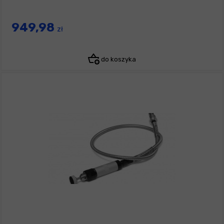
949,98
zł
do koszyka