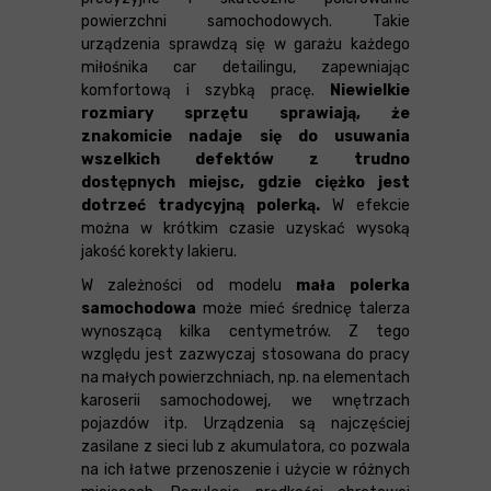
powierzchni samochodowych. Takie
urządzenia sprawdzą się w garażu każdego
miłośnika car detailingu, zapewniając
komfortową i szybką pracę.
Niewielkie
rozmiary sprzętu sprawiają, że
znakomicie nadaje się do usuwania
wszelkich defektów z trudno
dostępnych miejsc, gdzie ciężko jest
dotrzeć tradycyjną polerką.
W efekcie
można w krótkim czasie uzyskać wysoką
jakość korekty lakieru.
W zależności od modelu
mała polerka
samochodowa
może mieć średnicę talerza
wynoszącą kilka centymetrów. Z tego
względu jest zazwyczaj stosowana do pracy
na małych powierzchniach, np. na elementach
karoserii samochodowej, we wnętrzach
pojazdów itp. Urządzenia są najczęściej
zasilane z sieci lub z akumulatora, co pozwala
na ich łatwe przenoszenie i użycie w różnych