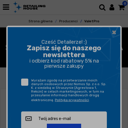
0
Strona główna
Producenci
ValetPro
×
VALETPRO - KOSMETYKI
Cześć Detailerze! :)
SAMOCHODOWE, AKCESORIA
Zapisz się do naszego
newslettera
DETAILINGOWE
i odbierz kod rabatowy 5% na
pierwsze zakupy
FILTROWANIE
SORTUJ
Wyrażam zgodę na przetwarzanie moich
danych osobowych przez Nomos Sp. z o.o. Sp.
K. z siedzibą w Straszynie (Agrestowa 1,
Rekcin) w celach marketingowych, w tym na
przesyłanie informacji handlowych drogą
elektroniczną.
Polityka prywatności
.