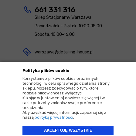
661 331 316
Sklep Stacjonarny Warszawa
Poniedziałek – Piątek: 10:00-18:00
Sobota: 10:00-16:00
warszawa@detailing-house.pl
Magazyn Rekcin
Polityka plików cookie
Nomos Sp. z o.o. sp.k.
Korzystamy z plików cookies oraz innych
technologii w celu sprawnego działania strony
ul. Agrestowa 1
sklepu. Możesz zdecydować o tym, które
rodzaje plików chcesz wyłączyć.
83-010 Rekcin
Klikając w [ustawienia] dowiesz się więcej i w
razie potrzeby zmienisz swoje preferencje
urządzenia.
Aby uzyskać więcej informacji, zapoznaj się z
naszą
polityką prywatności
.
AKCEPTUJĘ WSZYSTKIE
2026 © Copyrights by |
Detailing House