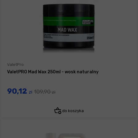
ValetPro
ValetPRO Mad Wax 250ml - wosk naturalny
90,12
109,90
zł
zł
do koszyka