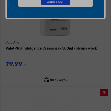
zapisz się
ValetPro
ValetPRO Indulgence Cream Wax 500ml -płynny wosk
79,99
zł
do koszyka