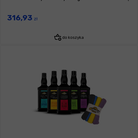
316,93
zł
do koszyka