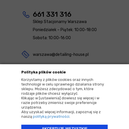
661 331 316
Sklep Stacjonarny Warszawa
Poniedziałek – Piątek: 10:00-18:00
Sobota: 10:00-16:00
warszawa@detailing-house.pl
Magazyn Rekcin
Polityka plików cookie
Nomos Sp. z o.o. sp.k.
Korzystamy z plików cookies oraz innych
technologii w celu sprawnego działania strony
ul. Agrestowa 1
sklepu. Możesz zdecydować o tym, które
rodzaje plików chcesz wyłączyć.
83-010 Rekcin
Klikając w [ustawienia] dowiesz się więcej i w
razie potrzeby zmienisz swoje preferencje
urządzenia.
Aby uzyskać więcej informacji, zapoznaj się z
naszą
polityką prywatności
.
AKCEPTUJĘ WSZYSTKIE