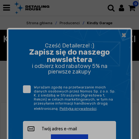
0
Strona główna
Producenci
Kindly Garage
×
KINDLY GARAGE - KOSMETYKI
Cześć Detailerze! :)
SAMOCHODOWE
Zapisz się do naszego
newslettera
i odbierz kod rabatowy 5% na
FILTROWANIE
SORTUJ
pierwsze zakupy
1
2
Wyrażam zgodę na przetwarzanie moich
danych osobowych przez Nomos Sp. z o.o. Sp.
K. z siedzibą w Straszynie (Agrestowa 1,
Rekcin) w celach marketingowych, w tym na
przesyłanie informacji handlowych drogą
elektroniczną.
Polityka prywatności
.