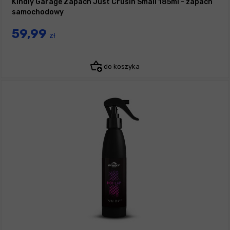
Kindly Garage Zapach Just Crusin Small 185ml - zapach
samochodowy
59,99
zł
do koszyka