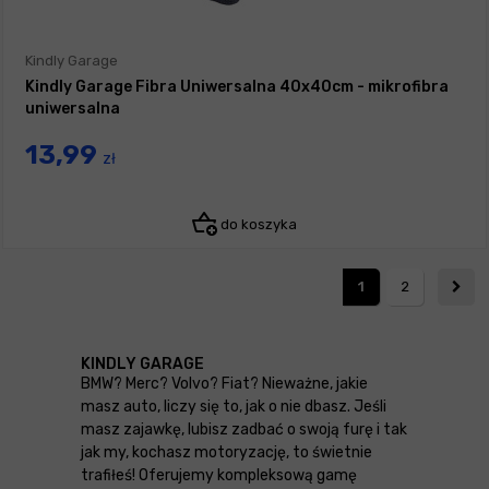
Kindly Garage
Kindly Garage Fibra Uniwersalna 40x40cm - mikrofibra
uniwersalna
13,99
zł
do koszyka
1
2
KINDLY GARAGE
BMW? Merc? Volvo? Fiat? Nieważne, jakie
masz auto, liczy się to, jak o nie dbasz. Jeśli
masz zajawkę, lubisz zadbać o swoją furę i tak
jak my, kochasz motoryzację, to świetnie
trafiłeś! Oferujemy kompleksową gamę