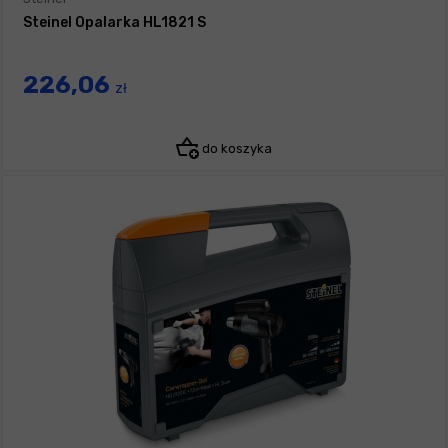
Steinel Opalarka HL1821 S
226,06
zł
do koszyka