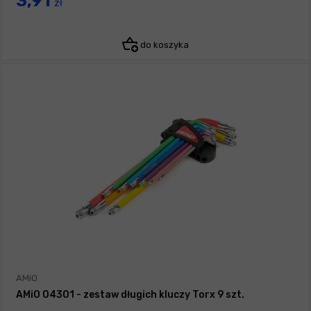
3,91
zł
do koszyka
AMiO
AMiO 04301 - zestaw długich kluczy Torx 9 szt.