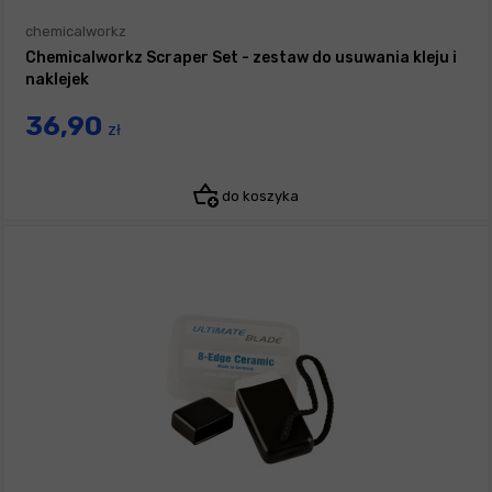
chemicalworkz
Chemicalworkz Scraper Set - zestaw do usuwania kleju i
naklejek
36,90
zł
do koszyka