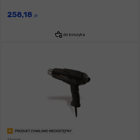
258,18
zł
do koszyka
Steinel