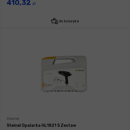
410,32
zł
do koszyka
Steinel
Steinel Opalarka HL1821 S Zestaw