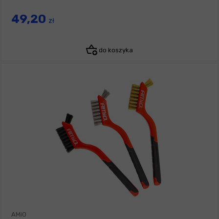
49,20
zł
do koszyka
AMiO