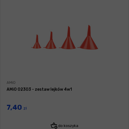
AMiO
AMiO 02303 - zestaw lejków 4w1
7,40
zł
do koszyka