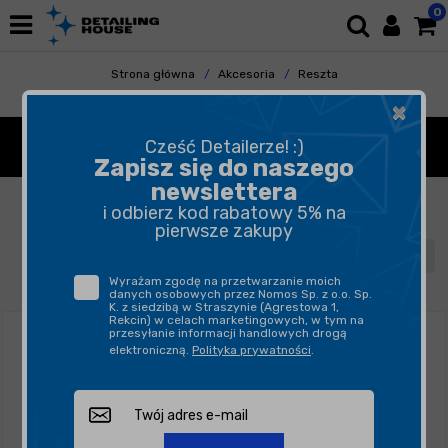
0
Strona główna
Akcesoria
Reszta
Narzędzia
×
NARZĘDZIA WARSZTATOWE
Cześć Detailerze! :)
Zapisz się do naszego
newslettera
FILTROWANIE
SORTUJ
i odbierz kod rabatowy 5% na
pierwsze zakupy
1
2
Wyrażam zgodę na przetwarzanie moich
danych osobowych przez Nomos Sp. z o.o. Sp.
K. z siedzibą w Straszynie (Agrestowa 1,
Rekcin) w celach marketingowych, w tym na
przesyłanie informacji handlowych drogą
elektroniczną.
Polityka prywatności
.