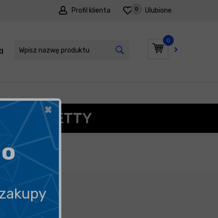
0
Profil klienta
Ulubione
0
I
PROMOCJE
×
ARRY, HETTY
go
 zakupy