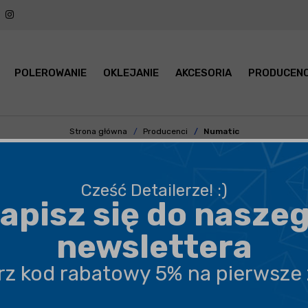
POLEROWANIE
OKLEJANIE
AKCESORIA
PRODUCENC
Strona główna
Producenci
Numatic
ODKURZACZE HENRY, GEORGE, H
Cześć Detailerze! :)
apisz się do nasze
PODKATEGORIA
CENA
newslettera
erz kod rabatowy 5% na pierwsze
POKAŻ PO:
21