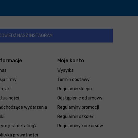
ODWIEDŹ NASZ INSTAGRAM
nformacje
Moje konto
nas
Wysyłka
sja firmy
Termin dostawy
ontakt
Regulamin sklepu
tualności
Odstąpienie od umowy
adchodzące wydarzenia
Regulaminy promocji
nki
Regulamin szkoleń
ym jest detailing?
Regulaminy konkursów
lityka prywatności