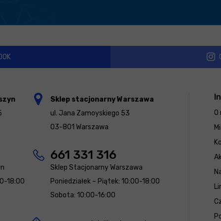
OOK
I
szyn
Sklep stacjonarny Warszawa
O 
5
ul. Jana Zamoyskiego 53
03-801 Warszawa
Mi
K
661 331 316
Ak
yn
Sklep Stacjonarny Warszawa
N
00-18:00
Poniedziałek – Piątek: 10:00-18:00
Li
Sobota: 10:00-16:00
Cz
Po