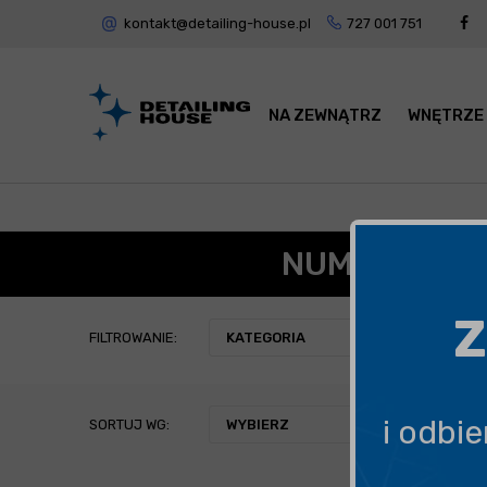
kontakt@detailing-house.pl
727 001 751
NA ZEWNĄTRZ
WNĘTRZE
NUMATIC - 
Z
FILTROWANIE:
KATEGORIA
i odbi
SORTUJ WG:
WYBIERZ