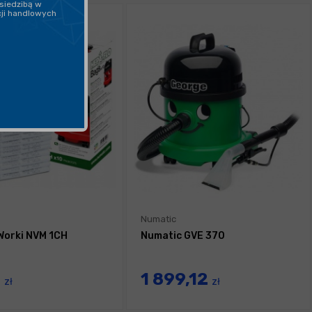
siedzibą w
cji handlowych
Numatic
Worki NVM 1CH
Numatic GVE 370
0
1 899,12
zł
zł