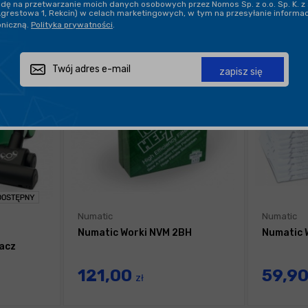
ę na przetwarzanie moich danych osobowych przez Nomos Sp. z o.o. Sp. K. z 
Agrestowa 1, Rekcin) w celach marketingowych, w tym na przesyłanie informa
oniczną.
Polityka prywatności
.
zapisz się
Numatic
Numatic
Numatic Worki NVM 2BH
Numatic 
acz
121,00
59,9
zł