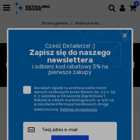
0
Strona główna
Wnętrze auta
Tapicerka i Dywaniki
×
Czyszczenie Miejscowe
Cześć Detailerze! :)
CZYSZCZENIE MIEJSCOWE,
Zapisz się do naszego
newslettera
ODPLAMIACZE DO TAPICERKI
i odbierz kod rabatowy 5% na
pierwsze zakupy
SAMOCHODOWEJ
Wyrażam zgodę na przetwarzanie moich
danych osobowych przez Nomos Sp. z o.o. Sp.
FILTROWANIE
SORTUJ
K. z siedzibą w Straszynie (Agrestowa 1,
Rekcin) w celach marketingowych, w tym na
przesyłanie informacji handlowych drogą
elektroniczną.
Polityka prywatności
.