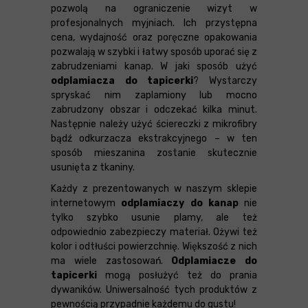
pozwolą na ograniczenie wizyt w
profesjonalnych myjniach. Ich przystępna
cena, wydajność oraz poręczne opakowania
pozwalają w szybki i łatwy sposób uporać się z
zabrudzeniami kanap. W jaki sposób użyć
odplamiacza do tapicerki
? Wystarczy
spryskać nim zaplamiony lub mocno
zabrudzony obszar i odczekać kilka minut.
Następnie należy użyć ściereczki z mikrofibry
bądź odkurzacza ekstrakcyjnego – w ten
sposób mieszanina zostanie skutecznie
usunięta z tkaniny.
Każdy z prezentowanych w naszym sklepie
internetowym
odplamiaczy do kanap
nie
tylko szybko usunie plamy, ale też
odpowiednio zabezpieczy materiał. Ożywi też
kolor i odtłuści powierzchnię. Większość z nich
ma wiele zastosowań.
Odplamiacze do
tapicerki
mogą posłużyć też do prania
dywaników. Uniwersalność tych produktów z
pewnością przypadnie każdemu do gustu!