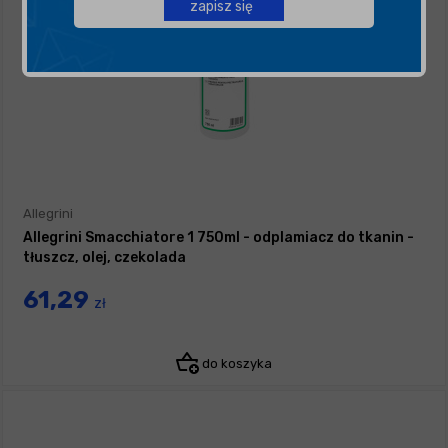
zapisz się
Allegrini
Allegrini Smacchiatore 1 750ml - odplamiacz do tkanin -
tłuszcz, olej, czekolada
61,29
zł
do koszyka