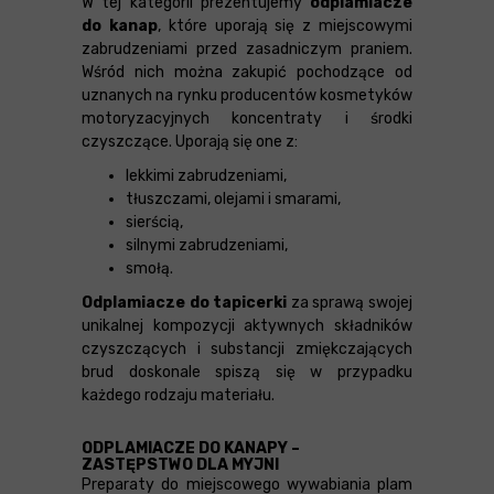
W tej kategorii prezentujemy
odplamiacze
do kanap
, które uporają się z miejscowymi
zabrudzeniami przed zasadniczym praniem.
Wśród nich można zakupić pochodzące od
uznanych na rynku producentów kosmetyków
motoryzacyjnych koncentraty i środki
czyszczące. Uporają się one z:
lekkimi zabrudzeniami,
tłuszczami, olejami i smarami,
sierścią,
silnymi zabrudzeniami,
smołą.
Odplamiacze do tapicerki
za sprawą swojej
unikalnej kompozycji aktywnych składników
czyszczących i substancji zmiękczających
brud doskonale spiszą się w przypadku
każdego rodzaju materiału.
ODPLAMIACZE DO KANAPY –
ZASTĘPSTWO DLA MYJNI
Preparaty do miejscowego wywabiania plam