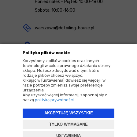
Poniedziałek – Piątek: 10:00-18:00
Sobota: 10:00-16:00
warszawa@detailing-house.pl
Magazyn Rekcin
Polityka plików cookie
Nomos Sp. z o.o. sp.k.
Korzystamy z plików cookies oraz innych
ul. Agrestowa 1
technologii w celu sprawnego działania strony
sklepu. Możesz zdecydować o tym, które
83-010 Rekcin
rodzaje plików chcesz wyłączyć.
Klikając w [ustawienia] dowiesz się więcej i w
razie potrzeby zmienisz swoje preferencje
urządzenia.
Aby uzyskać więcej informacji, zapoznaj się z
naszą
polityką prywatności
.
2026 © Copyrights by |
Detailing House
AKCEPTUJĘ WSZYSTKIE
Projekt i oprogramowanie sklepu:
ebexo
TYLKO WYMAGANE
USTAWIENIA