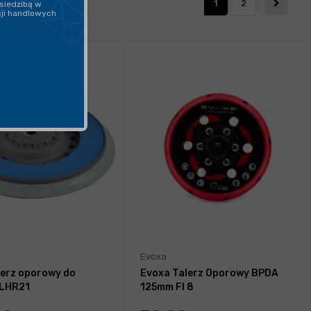
1
2
siedzibą w
cji handlowych
Evoxa
lerz oporowy do
Evoxa Talerz Oporowy BPDA
 LHR21
125mm FI 8