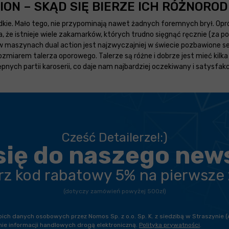
ON – SKĄD SIĘ BIERZE ICH RÓŻNORO
kie. Mało tego, nie przypominają nawet żadnych foremnych brył. Opr
a, że istnieje wiele zakamarków, których trudno sięgnąć ręcznie (za
 maszynach dual action jest najzwyczajniej w świecie pozbawione se
ozmiarem talerza oporowego. Talerze są różne i dobrze jest mieć kilk
pnych partii karoserii, co daje nam najbardziej oczekiwany i satysfak
Cześć Detailerze!:)
się do naszego new
erz kod rabatowy 5% na pierwsze
(dotyczy zamówień powyżej 500zł)
h danych osobowych przez Nomos Sp. z o.o. Sp. K. z siedzibą w Straszynie (
ie informacji handlowych drogą elektroniczną.
Polityka prywatności
.