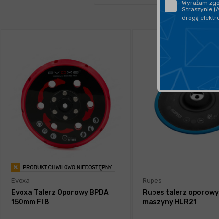
Wyrażam zgod
Straszynie (
drogą elektr
Evoxa
Rupes
Evoxa Talerz Oporowy BPDA
Rupes talerz oporowy
150mm FI 8
maszyny HLR21