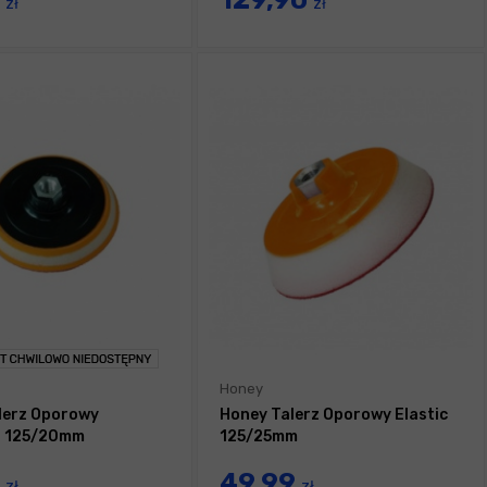
6
129,90
zł
zł
Honey
lerz Oporowy
Honey Talerz Oporowy Elastic
h 125/20mm
125/25mm
9
49,99
zł
zł