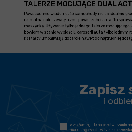
TALERZE MOCUJĄCE DUAL ACTI
Powszechnie wiadomo, że samochody nie są idealnie gład
niemal na całej zewnętrznej powierzchni auta. To sprawi
maszynką. Używanie tylko jednego talerza mocującego w
bowiem w stanie wypieścić karoserii auta tylko jednym r
kształty umożliwiają dotarcie nawet do najtrudniej dostę
Zapisz 
i odbi
Wyrażam zgodę na przetwarzanie moic
marketingowych, w tym na przesyłan