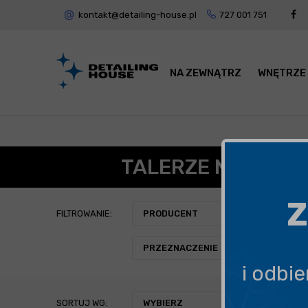
kontakt@detailing-house.pl
727 001 751
NA ZEWNĄTRZ
WNĘTRZE
TALERZE MOCUJĄC
Z
FILTROWANIE:
PRODUCENT
PRZEZNACZENIE
i odbi
SORTUJ WG:
WYBIERZ