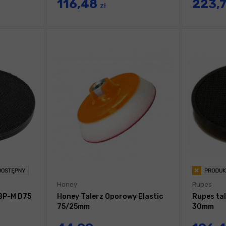
116,48
223,
zł
Honey
Rupes
BP-M D75
Honey Talerz Oporowy Elastic
Rupes tale
75/25mm
30mm