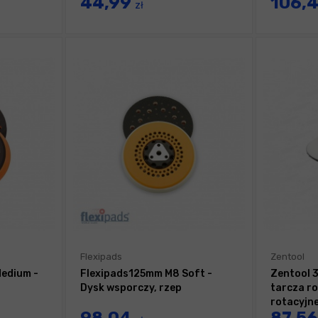
44,99
106,
zł
Flexipads
Zentool
edium -
Flexipads125mm M8 Soft -
Zentool 3
Dysk wsporczy, rzep
tarcza r
rotacyjne