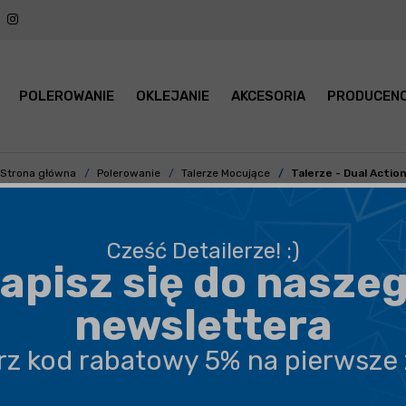
POLEROWANIE
OKLEJANIE
AKCESORIA
PRODUCENC
Strona główna
Polerowanie
Talerze Mocujące
Talerze - Dual Actio
E, OPOROWE DUAL ACTION DO
Cześć Detailerze! :)
apisz się do nasze
CENA
POKAŻ TYLKO
newslettera
RODZAJ PRODUKTU
ROZMIAR TALERZA
erz kod rabatowy 5% na pierwsze
POKAŻ PO:
21