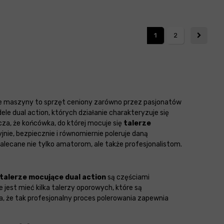
1
2
. Te maszyny to sprzęt ceniony zarówno przez pasjonatów
le dual action, których działanie charakteryzuje się
cza, że końcówka, do której mocuje się
talerze
nie, bezpiecznie i równomiernie poleruje daną
alecane nie tylko amatorom, ale także profesjonalistom.
talerze mocujące dual action
są częściami
 jest mieć kilka talerzy oporowych, które są
a, że tak profesjonalny proces polerowania zapewnia