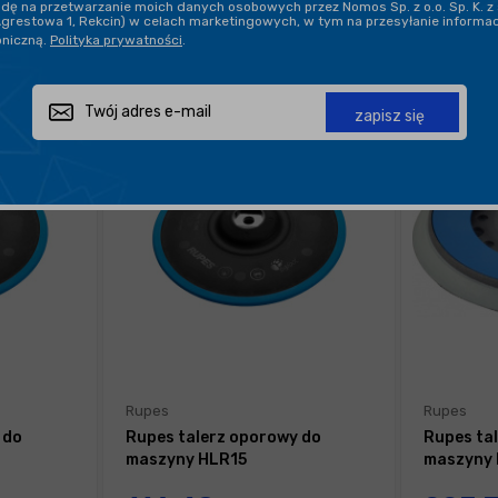
ę na przetwarzanie moich danych osobowych przez Nomos Sp. z o.o. Sp. K. z 
Agrestowa 1, Rekcin) w celach marketingowych, w tym na przesyłanie informa
oniczną.
Polityka prywatności
.
zapisz się
Rupes
Rupes
 do
Rupes talerz oporowy do
Rupes ta
maszyny HLR15
maszyny