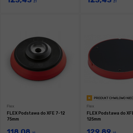
123,43
123,43
zł
zł
Flex
Flex
FLEX Podstawa do XFE 7-12
FLEX Podstawa do XF
75mm
125mm
118,08
129,89
zł
zł