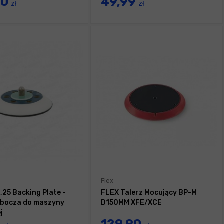
40
49,99
zł
zł
Flex
,25 Backing Plate -
FLEX Talerz Mocujący BP-M
obocza do maszyny
D150MM XFE/XCE
j