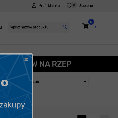
0
Profil klienta
Ulubione
0
I
PROMOCJE
n
×
 KRĄŻKÓW NA RZEP
go
KOLOR
 zakupy