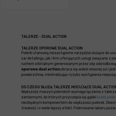
TALERZE - DUAL ACTION
TALERZE OPOROWE DUAL ACTION
Polerki stanowią niezastąpione narzędzia służące do us
car detailingu, jak i firm oferujących usługi związane 
ruchem orbitalnym generowanym przez siłę odśrodkową. Po
oporowe dual action
,obraca się wokół własnej osi i 
powierzchnię, minimalizując ryzyko wystąpienia niepożą
DO CZEGO SŁUŻĄ TALERZE MOCUJĄCE DUAL ACTIO
Większość maszyn polerskich wymaga łączenia z talerzam
zamiennymi, do których przyczepia się gąbki i
pady poler
niezbędnym komponentem do większości polerek. Obec
trwałość i o wiele lepszy efekt. Polerowanie lakieru pozw