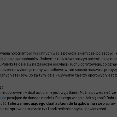
uwania hologramów, rys i innych wad z powłoki lakierniczej pojazdów
z pielęgnacją samochodów. Jednym z rodzajów maszyn polerskich są mode
lerki te działają na zasadzie oscylacji i ruchu obrotowego, co ozna
jednocześnie wykonuje ruchy wahadłowe. W ten sposób maszyna precyzyj
danych efektów. Co za tym idzie – używanie talerzy oporowych jest z
N?
i oporowymi – dual action nie jest wyjątkiem. Można powiedzieć, że
skie
pasujące do danego modelu. Dlaczego w ogóle tak się robi? Dobrze
ność
talerza mocującego dual action do krążków na rzep
sprawi
ala na sprawne usunięcie rys i podkreślenie połysku powierzchni.