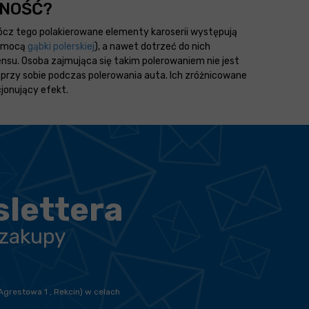
DNOŚĆ?
ócz tego polakierowane elementy karoserii występują
 pomocą
gąbki polerskiej
), a nawet dotrzeć do nich
nsu. Osoba zajmująca się takim polerowaniem nie jest
a przy sobie podczas polerowania auta. Ich zróżnicowane
cjonujący efekt.
slettera
 zakupy
Agrestowa 1 , Rekcin) w celach