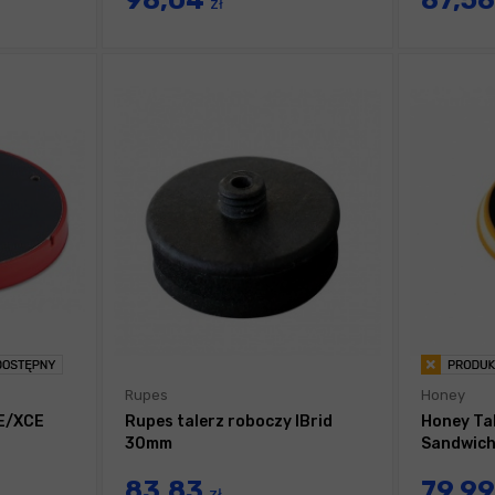
98,04
87,5
zł
Rupes
Honey
E/XCE
Rupes talerz roboczy IBrid
Honey Ta
30mm
Sandwic
83,83
79,9
zł