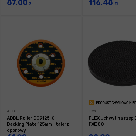
87,00
116,48
zł
zł
ADBL
Flex
ADBL Roller D09125-01
FLEX Uchwyt na rzep 
Backing Plate 125mm - talerz
PXE 80
oporowy