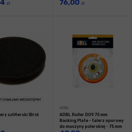
74
76,00
zł
zł
ADBL
rz szlifierski IBrid
ADBL Roller D09 75 mm
Backing Plate - talerz oporowy
do maszyny polerskiej - 75 mm