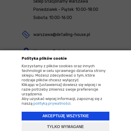
Sklep Stacjonarny Warszawa
Poniedziałek – Piątek: 10:00-18:00
Sobota: 10:00-16:00
warszawa@detailing-house.pl
Magazyn Rekcin
Polityka plików cookie
Nomos Sp. z o.o. sp.k.
Korzystamy z plików cookies oraz innych
ul. Agrestowa 1
technologii w celu sprawnego działania strony
sklepu. Możesz zdecydować o tym, które
83-010 Rekcin
rodzaje plików chcesz wyłączyć.
Klikając w [ustawienia] dowiesz się więcej i w
razie potrzeby zmienisz swoje preferencje
urządzenia.
Aby uzyskać więcej informacji, zapoznaj się z
naszą
polityką prywatności
.
2026 © Copyrights by |
Detailing House
AKCEPTUJĘ WSZYSTKIE
Projekt i oprogramowanie sklepu:
ebexo
TYLKO WYMAGANE