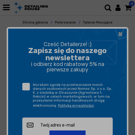
0
Strona główna
Polerowanie
Talerze Mocujące
Talerze - Dual Action
×
FLEX Podstawa do XFE/XCE 125mm
Cześć Detailerze! :)
Zapisz się do naszego
newslettera
i odbierz kod rabatowy 5% na
pierwsze zakupy
Wyrażam zgodę na przetwarzanie moich
danych osobowych przez Nomos Sp. z o.o. Sp.
K. z siedzibą w Straszynie (Agrestowa 1,
Rekcin) w celach marketingowych, w tym na
przesyłanie informacji handlowych drogą
elektroniczną.
Polityka prywatności
.