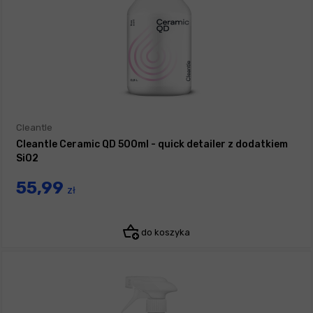
Cleantle
Cleantle Ceramic QD 500ml - quick detailer z dodatkiem
SiO2
55,99
zł
do koszyka