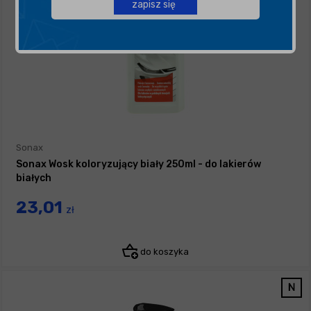
zapisz się
Sonax
Sonax Wosk koloryzujący biały 250ml - do lakierów
białych
23,01
zł
do koszyka