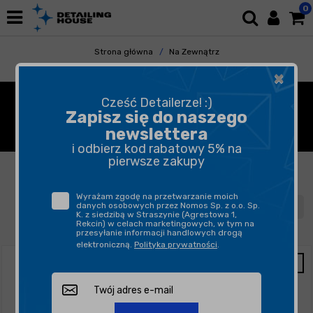
0
Strona główna
Na Zewnątrz
Ochrona Lakieru
×
OCHRONA, ZABEZPIECZENIE
Cześć Detailerze! :)
Zapisz się do naszego
LAKIERU SAMOCHODOWEGO
newslettera
i odbierz kod rabatowy 5% na
pierwsze zakupy
FILTROWANIE
SORTUJ
Wyrażam zgodę na przetwarzanie moich
danych osobowych przez Nomos Sp. z o.o. Sp.
1
2
3
4
5
K. z siedzibą w Straszynie (Agrestowa 1,
Rekcin) w celach marketingowych, w tym na
przesyłanie informacji handlowych drogą
elektroniczną.
Polityka prywatności
.