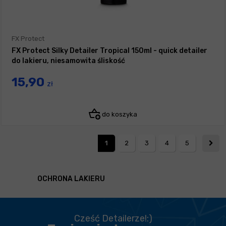
FX Protect
FX Protect Silky Detailer Tropical 150ml - quick detailer
do lakieru, niesamowita śliskość
15,90
zł
do koszyka
1
2
3
4
5
OCHRONA LAKIERU
Cześć Detailerze!:)