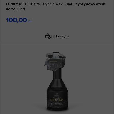
FUNKY WITCH PePeF Hybrid Wax 50ml - hybrydowy wosk
do folii PPF
100,00
zł
do koszyka