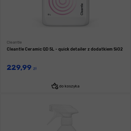
Cleantle
Cleantle Ceramic QD 5L - quick detailer z dodatkiem SiO2
229,99
zł
do koszyka