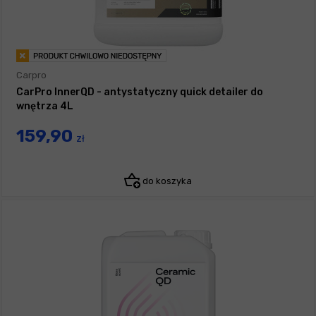
Carpro
CarPro InnerQD - antystatyczny quick detailer do
wnętrza 4L
159,90
zł
do koszyka