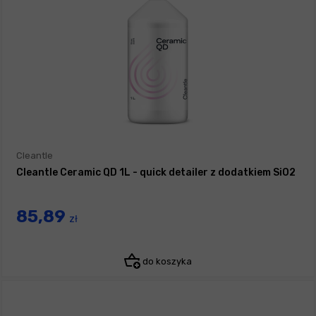
Cleantle
Cleantle Ceramic QD 1L - quick detailer z dodatkiem SiO2
85,89
zł
do koszyka