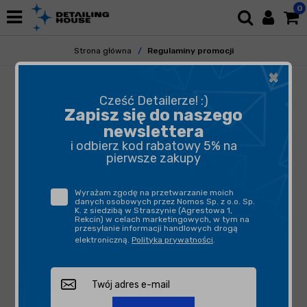
0
Strona główna
Regulaminy promocji
×
REGULAMINY
Cześć Detailerze! :)
PROMOCJI
Zapisz się do naszego
newslettera
i odbierz kod rabatowy 5% na
pierwsze zakupy
Wyczyść wyszukiwanie
Wyrażam zgodę na przetwarzanie moich
danych osobowych przez Nomos Sp. z o.o. Sp.
K. z siedzibą w Straszynie (Agrestowa 1,
Rekcin) w celach marketingowych, w tym na
przesyłanie informacji handlowych drogą
REGULAMIN PROMOCJI „KUPONY
elektroniczną.
Polityka prywatności
.
RABATOWE”
Regulamin Promocji „Zapisz się do
Newslettera - dodatkowe 5% rabatu”