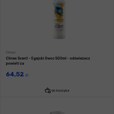
Clinex
Clinex Scent - Egejski Owoc 500ml - odświeżacz
powietrza
64,52
zł
do koszyka