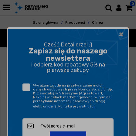
0
Strona główna
Producenci
Clinex
×
CLINEX
Cześć Detailerze! :)
Zapisz się do naszego
FILTROWANIE
SORTUJ
newslettera
i odbierz kod rabatowy 5% na
pierwsze zakupy
Wyrażam zgodę na przetwarzanie moich
danych osobowych przez Nomos Sp. z o.o. Sp.
K. z siedzibą w Straszynie (Agrestowa 1,
Rekcin) w celach marketingowych, w tym na
przesyłanie informacji handlowych drogą
elektroniczną.
Polityka prywatności
.