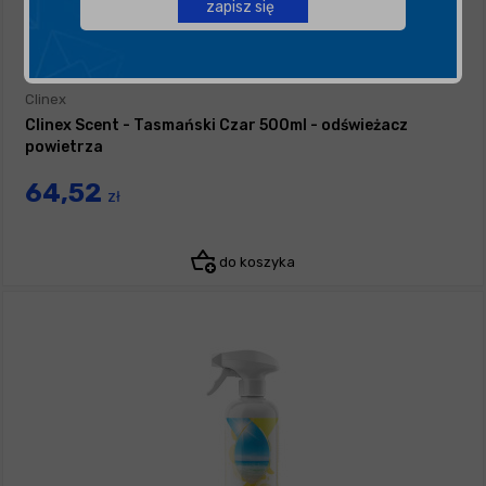
zapisz się
Clinex
Clinex Scent - Tasmański Czar 500ml - odświeżacz
powietrza
64,52
zł
do koszyka