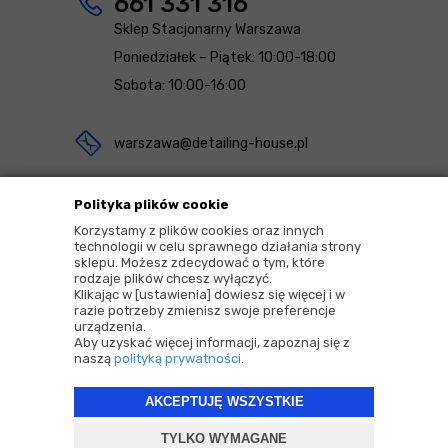
661 331 316
Sklep Stacjonarny Warszawa
Poniedziałek – Piątek: 10:00-18:00
Sobota: 10:00-16:00
warszawa@detailing-house.pl
Magazyn Rekcin
Polityka plików cookie
Nomos Sp. z o.o. sp.k.
Korzystamy z plików cookies oraz innych
technologii w celu sprawnego działania strony
ul. Agrestowa 1
sklepu. Możesz zdecydować o tym, które
rodzaje plików chcesz wyłączyć.
83-010 Rekcin
Klikając w [ustawienia] dowiesz się więcej i w
razie potrzeby zmienisz swoje preferencje
urządzenia.
Aby uzyskać więcej informacji, zapoznaj się z
naszą
polityką prywatności
.
AKCEPTUJĘ WSZYSTKIE
2026 © Copyrights by |
Detailing House
TYLKO WYMAGANE