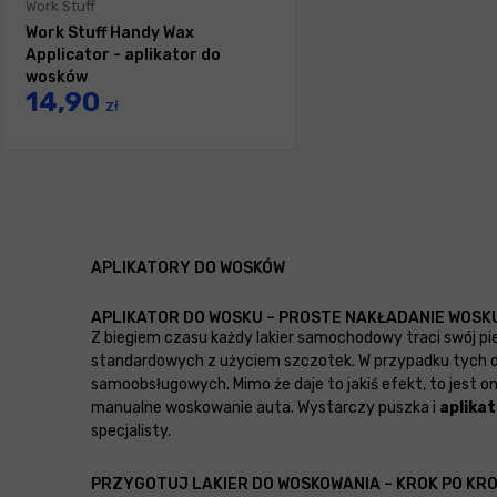
Work Stuff
Work Stuff Handy Wax
Applicator - aplikator do
wosków
14,90
zł
APLIKATORY DO WOSKÓW
APLIKATOR DO WOSKU – PROSTE NAKŁADANIE WOS
Z biegiem czasu każdy lakier samochodowy traci swój pi
standardowych z użyciem szczotek. W przypadku tych dr
samoobsługowych. Mimo że daje to jakiś efekt, to jest 
manualne woskowanie auta. Wystarczy puszka i
aplika
specjalisty.
PRZYGOTUJ LAKIER DO WOSKOWANIA – KROK PO KR