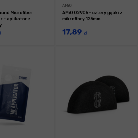
AMiO
ound Microfiber
AMiO 02905 - cztery gąbki z
r - aplikator z
mikrofibry 125mm
y
17,89
ł
zł