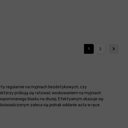
1
2
myty regularnie na myjniach bezdotykowych, czy
iektórzy próbują się ratować woskowaniem na myjniach
e wspomnianego blasku na dłużej. Efektywnym okazuje się
doświadczonym zaleca się jednak oddanie auta w ręce