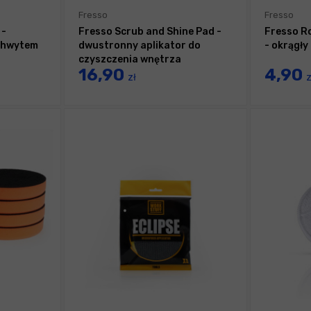
Fresso
Fresso
 -
Fresso Scrub and Shine Pad -
Fresso R
uchwytem
dwustronny aplikator do
- okrągły
czyszczenia wnętrza
16,90
4,90
samochodu
zł
z