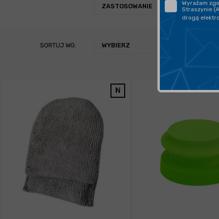
Wyrażam zgod
ZASTOSOWANIE
Straszynie (
drogą elektr
SORTUJ WG:
WYBIERZ