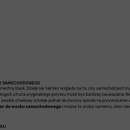
KU SAMOCHODOWEGO
erwotny blask. Dzieje się tak bez względu na to, czy samochód jest 
ugich utrata oryginalnego połysku może być bardziej zauważalna. N
on zwykle chwilowy. Istnieje jednak skuteczny sposób na przywróceni
tor do wosku samochodowego
i można to zrobić samemu, choć nie
OKU