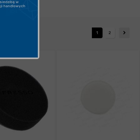
siedzibą w
cji handlowych
1
2