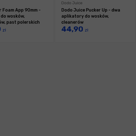
Dodo Juice
r Foam App 90mm -
Dodo Juice Pucker Up - dwa
r do wosków,
aplikatory do wosków,
w, past polerskich
cleanerów
0
44,90
zł
zł