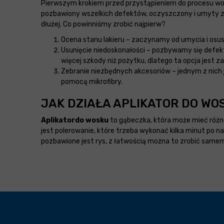
Pierwszym krokiem przed przystąpieniem do procesu wosk
pozbawiony wszelkich defektów, oczyszczony i umyty z 
dłużej. Co powinniśmy zrobić najpierw?
Ocena stanu lakieru – zaczynamy od umycia i osus
Usunięcie niedoskonałości – pozbywamy się defe
więcej szkody niż pożytku, dlatego ta opcja jest z
Zebranie niezbędnych akcesoriów – jednym z nich 
pomocą mikrofibry.
JAK DZIAŁA APLIKATOR DO W
Aplikator
do wosku
to gąbeczka, która może mieć różn
jest polerowanie, które trzeba wykonać kilka minut po 
pozbawione jest rys, z łatwością można to zrobić same