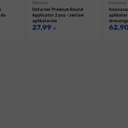
Deturner
Innovacar
x
Deturner Premium Round
Innovaca
 do
Applicator 2 pcs - zestaw
aplikato
aplikatorów
dressingó
27,99
62,9
zł