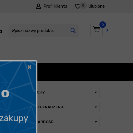
0
Profil klienta
Ulubione
0
I
PROMOCJE
×
OWEGO
go
CECHY
PRZEZNACZENIE
 zakupy
TWARDOŚĆ