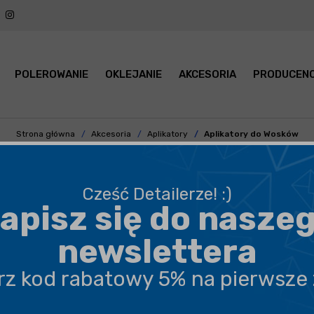
POLEROWANIE
OKLEJANIE
AKCESORIA
PRODUCENC
Strona główna
Akcesoria
Aplikatory
Aplikatory do Wosków
KATOR DO WOSKU SAMOCHOD
Cześć Detailerze! :)
apisz się do nasze
CENA
POKAŻ TYLKO
newslettera
KOLOR
MATERIAŁ
erz kod rabatowy 5% na pierwsze
ROZMIAR
SEZON