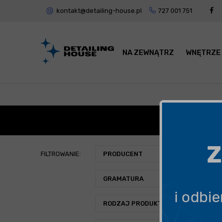
kontakt@detailing-house.pl
727 001 751
NA ZEWNĄTRZ
WNĘTRZE
APLI
Z
FILTROWANIE:
PRODUCENT
GRAMATURA
i odbi
RODZAJ PRODUKTU