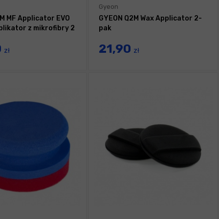
Gyeon
M MF Applicator EVO
GYEON Q2M Wax Applicator 2-
plikator z mikrofibry 2
pak
0
21,90
zł
zł