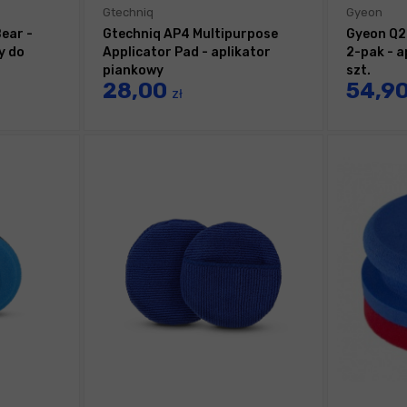
Gtechniq
Gyeon
Bear -
Gtechniq AP4 Multipurpose
Gyeon Q2
y do
Applicator Pad - aplikator
2-pak - a
piankowy
szt.
28,00
54,9
zł