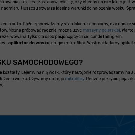
owania auta jest zastanowienie się, czy obecny na nim lakier jest w
nadmiaru tłuszczu stwarza idealne warunki do nałożenia wosku. Spraw
zenia auta. Później sprawdzamy stan lakieru i oceniamy, czy nadaje s
któw. Można próbować ręcznie, można użyć
maszyny polerskiej
. Warto
arezerwowana tylko dla osób pasjonujących się car detailingiem.
jest
aplikator do wosku
, drugim mikrofibra. Wosk nakładamy aplika
OSKU SAMOCHODOWEGO?
e kształty. Lejemy na nią wosk, który następnie rozprowadzamy na a
nałożeniu wosku. Używamy do tego
mikrofibry
. Ręczne pokrycie pojazdu
mu.