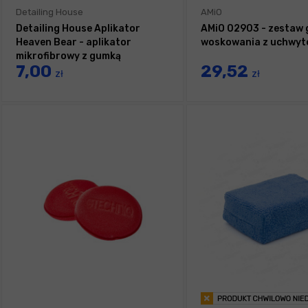
Detailing House
AMiO
Detailing House Aplikator
AMiO 02903 - zestaw 
Heaven Bear - aplikator
woskowania z uchwyte
mikrofibrowy z gumką
7,00
29,52
zł
zł