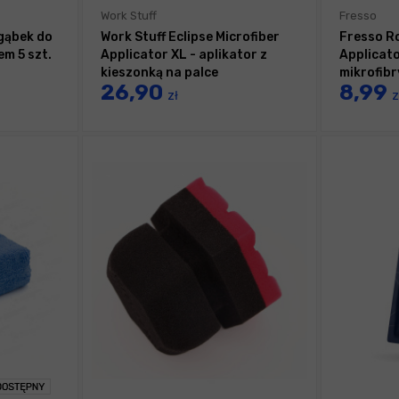
Work Stuff
Fresso
gąbek do
Work Stuff Eclipse Microfiber
Fresso R
m 5 szt.
Applicator XL - aplikator z
Applicato
kieszonką na palce
mikrofibr
26,90
8,99
zł
z