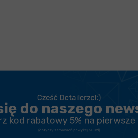
Cześć Detailerze!:)
się do naszego new
erz kod rabatowy 5% na pierwsze
(dotyczy zamówień powyżej 500zł)