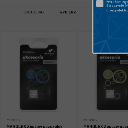
Wyrażam zgod
Straszynie (
drogą elektr
SORTUJ WG:
WYBIERZ
Marolex
Marolex
MAROLEX Zestaw uszczelek
MAROLEX Zestaw uszc