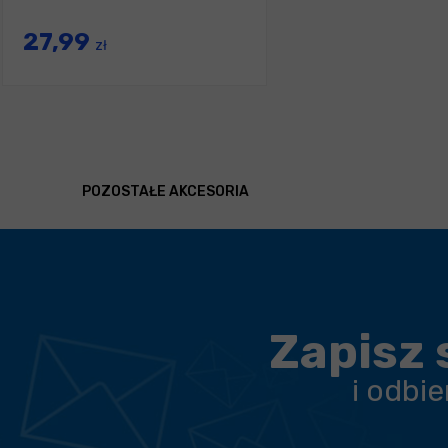
27,99
zł
POZOSTAŁE AKCESORIA
Zapisz 
i odbi