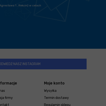
Agrestowa 1 , Rekcin) w celach
ODWIEDŹ NASZ INSTAGRAM
nformacje
Moje konto
nas
Wysyłka
sja firmy
Termin dostawy
ontakt
Regulamin sklepu