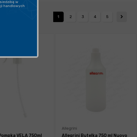
siedzibą w
cji handlowych
1
2
3
4
5
Allegrini
i Pompka VELA 750ml
Allegrini Butelka 750 ml Nuovo