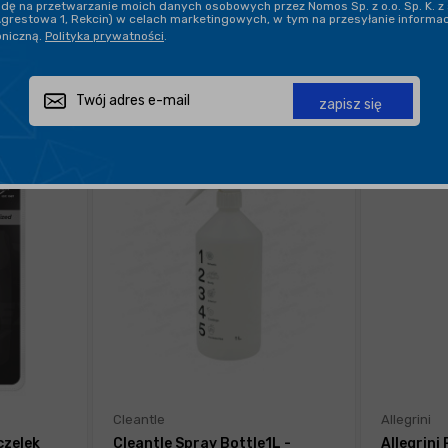
ę na przetwarzanie moich danych osobowych przez Nomos Sp. z o.o. Sp. K. z 
Agrestowa 1, Rekcin) w celach marketingowych, w tym na przesyłanie informa
oniczną.
Polityka prywatności
.
POKAŻ PO:
21
zapisz się
Cleantle
Allegrini
zelek
Cleantle Spray Bottle1L -
Allegrin