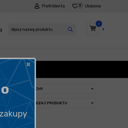
0
Profil klienta
Ulubione
0
I
PROMOCJE
×
GU
go
CECHY
RODZAJ PRODUKTU
 zakupy