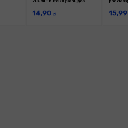
200ml - butelka pianująca
podziałk
14,90
15,9
zł