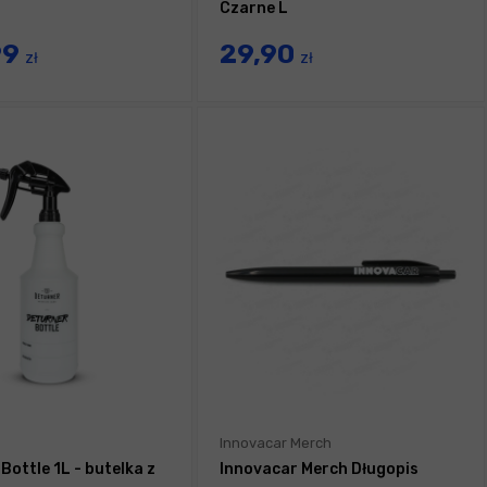
Czarne L
99
29,90
zł
zł
Innovacar Merch
Bottle 1L - butelka z
Innovacar Merch Długopis