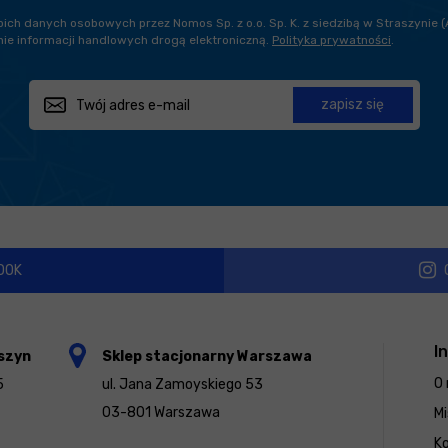
h danych osobowych przez Nomos Sp. z o.o. Sp. K. z siedzibą w Straszynie (
ie informacji handlowych drogą elektroniczną.
Polityka prywatności
.
zapisz się
OOK
I
szyn
Sklep stacjonarny Warszawa
O 
5
ul. Jana Zamoyskiego 53
03-801 Warszawa
Mi
K