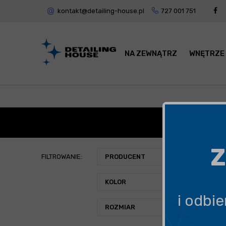
kontakt@detailing-house.pl
727 001 751
NA ZEWNĄTRZ
WNĘTRZE
A
Z
FILTROWANIE:
PRODUCENT
KOLOR
i odbi
ROZMIAR