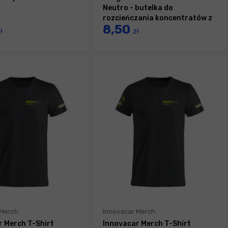
Neutro - butelka do
rozcieńczania koncentratów z
8,50
podziałką
ł
zł
 Merch
Innovacar Merch
r Merch T-Shirt
Innovacar Merch T-Shirt