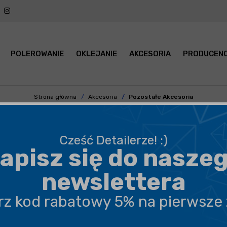
POLEROWANIE
OKLEJANIE
AKCESORIA
PRODUCENC
Strona główna
Akcesoria
Pozostałe Akcesoria
KCESORIA DO AUTO DETAILIN
Cześć Detailerze! :)
apisz się do nasze
CENA
POKAŻ TYLKO
newslettera
MATERIAŁ
POJEMNOŚĆ
erz kod rabatowy 5% na pierwsze
SEZON