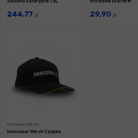
zasilany bateryjnie 1.5L
nitrylowe czarne M
244,77
29,90
zł
zł
Innovacar Merch
Innovacar Merch Czapka