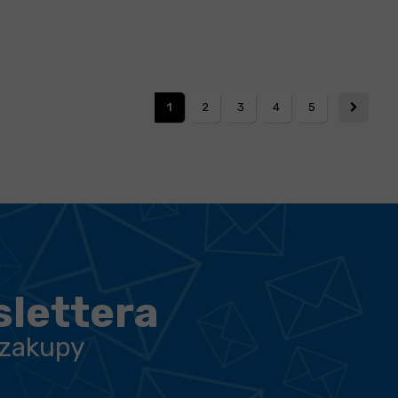
1
2
3
4
5
slettera
 zakupy