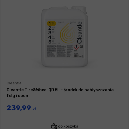
Cleantle
Cleantle Tire&Wheel QD 5L - środek do nabłyszczania
felg i opon
239,99
zł
do koszyka