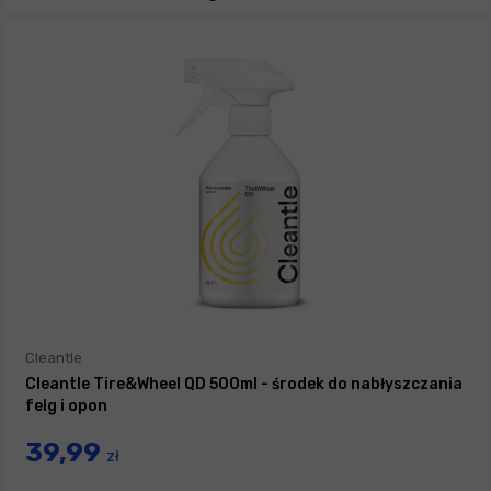
Cleantle
Cleantle Tire&Wheel QD 500ml - środek do nabłyszczania
felg i opon
39,99
zł