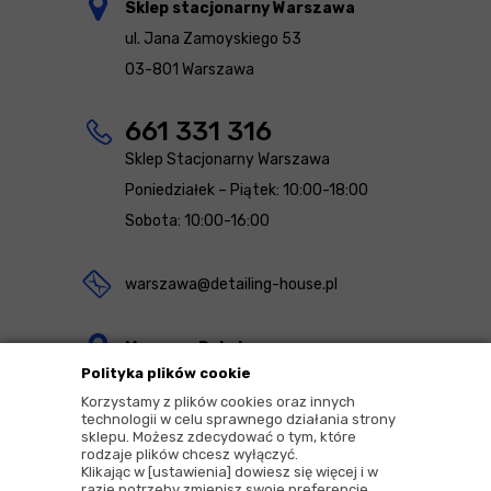
Sklep stacjonarny Warszawa
ul. Jana Zamoyskiego 53
03-801 Warszawa
661 331 316
Sklep Stacjonarny Warszawa
Poniedziałek – Piątek: 10:00-18:00
Sobota: 10:00-16:00
warszawa@detailing-house.pl
Magazyn Rekcin
Polityka plików cookie
Nomos Sp. z o.o. sp.k.
Korzystamy z plików cookies oraz innych
ul. Agrestowa 1
technologii w celu sprawnego działania strony
sklepu. Możesz zdecydować o tym, które
83-010 Rekcin
rodzaje plików chcesz wyłączyć.
Klikając w [ustawienia] dowiesz się więcej i w
razie potrzeby zmienisz swoje preferencje