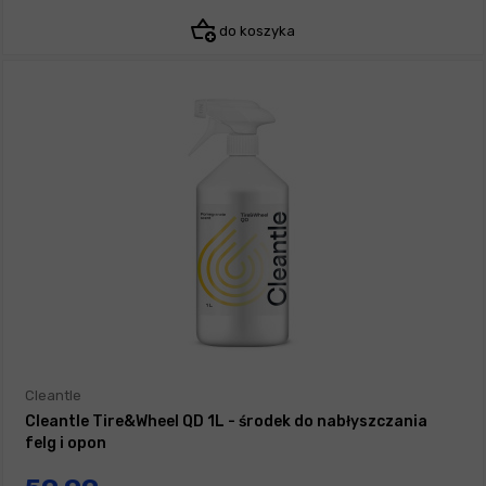
do koszyka
Cleantle
Cleantle Tire&Wheel QD 1L - środek do nabłyszczania
felg i opon