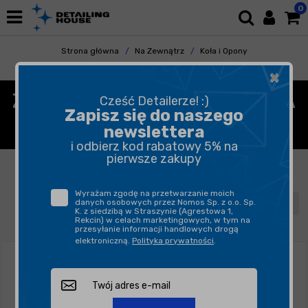
0
Strona główna
Na Zewnątrz
Koła i Opony
Zabezpieczanie Felg
×
ZABEZPIECZENIE I OCHRONA
Cześć Detailerze! :)
Zapisz się do naszego
FELG
newslettera
i odbierz kod rabatowy 5% na
pierwsze zakupy
FILTROWANIE
SORTUJ
Wyrażam zgodę na przetwarzanie moich
danych osobowych przez Nomos Sp. z o.o. Sp.
1
2
3
K. z siedzibą w Straszynie (Agrestowa 1,
Rekcin) w celach marketingowych, w tym na
przesyłanie informacji handlowych drogą
elektroniczną.
Polityka prywatności
.