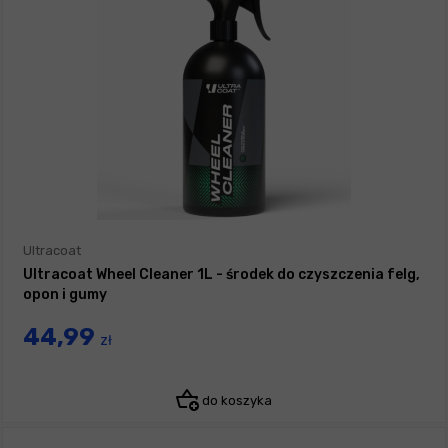
Ultracoat
Ultracoat Wheel Cleaner 1L - środek do czyszczenia felg,
opon i gumy
44,99
zł
do koszyka