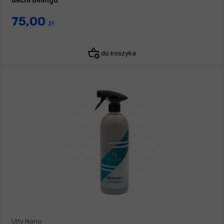
dechromingu
75,00
zł
do koszyka
Ulty Nano