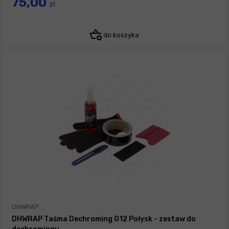
75,00
zł
do koszyka
DHWRAP
DHWRAP Taśma Dechroming G12 Połysk - zestaw do