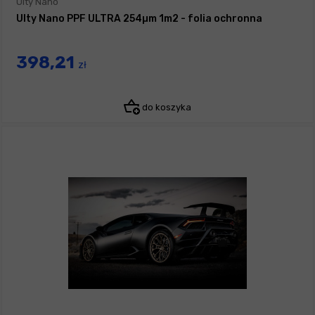
Ulty Nano
Ulty Nano PPF ULTRA 254µm 1m2 - folia ochronna
398,21
zł
do koszyka