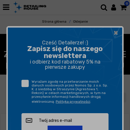
0
Strona główna
Oklejanie
Folie samochodowe
×
CAR WRAPPING, FOLIE DO
Cześć Detailerze! :)
Zapisz się do naszego
ZMIANY KOLORU I OCHRONNE
newslettera
i odbierz kod rabatowy 5% na
DO OKLEJANIA SAMOCHODU
pierwsze zakupy
FILTROWANIE
SORTUJ
Wyrażam zgodę na przetwarzanie moich
danych osobowych przez Nomos Sp. z o.o. Sp.
K. z siedzibą w Straszynie (Agrestowa 1,
Rekcin) w celach marketingowych, w tym na
przesyłanie informacji handlowych drogą
1
2
3
4
elektroniczną.
Polityka prywatności
.