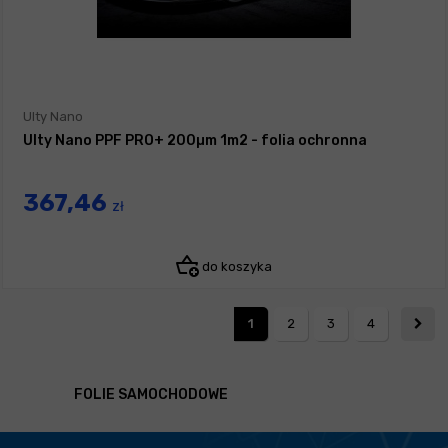
Ulty Nano
Ulty Nano PPF PRO+ 200µm 1m2 - folia ochronna
367,46
zł
do koszyka
1
2
3
4
FOLIE SAMOCHODOWE