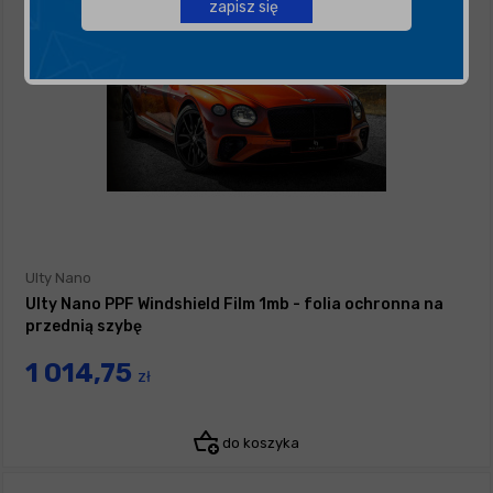
zapisz się
Ulty Nano
Ulty Nano PPF Windshield Film 1mb - folia ochronna na
przednią szybę
1 014,75
zł
do koszyka