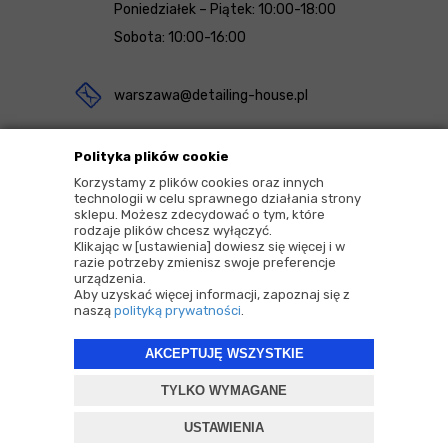
Poniedziałek – Piątek: 10:00-18:00
Sobota: 10:00-16:00
warszawa@detailing-house.pl
Magazyn Rekcin
Polityka plików cookie
Nomos Sp. z o.o. sp.k.
Korzystamy z plików cookies oraz innych
technologii w celu sprawnego działania strony
ul. Agrestowa 1
sklepu. Możesz zdecydować o tym, które
rodzaje plików chcesz wyłączyć.
83-010 Rekcin
Klikając w [ustawienia] dowiesz się więcej i w
razie potrzeby zmienisz swoje preferencje
urządzenia.
Aby uzyskać więcej informacji, zapoznaj się z
naszą
polityką prywatności
.
AKCEPTUJĘ WSZYSTKIE
2026 © Copyrights by |
Detailing House
TYLKO WYMAGANE
Projekt i oprogramowanie sklepu:
ebexo
USTAWIENIA