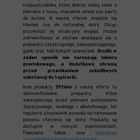
rozpuszczalnika, które dobrze radzą sobie z
plamami z tuszu, mazaków, smoły czy pasty
do butów. W naszej ofercie znajdzie się
również coś do naturalnej skóry. Chcąc
przywrócić jej atrakcyjny wygląd, można
zainwestować w zestaw składający się z
preparatu czyszczącego, zabezpieczającego,
gąbki oraz tekstylnych ściereczek.
Środki w
żaden sposób nie naruszają lakieru
powłokowego, a dodatkowo chronią
przed przenikaniem szkodliwych
substancji do tapicerki.
Inne produkty
Ottimo
z naszej oferty to
skoncentrowane preparaty, które
zabezpieczają przed plamami pochodzenia
tłuszczowego, wodnego i alkoholowego. Ich
regularne stosowanie pozwala na hamowanie
procesu starzenia się skóry. Produkty są
dostępne w różnych pojemnościach.
Polecamy także inne
kosmetyki
samochodowe do skórzanej tapicerki
.