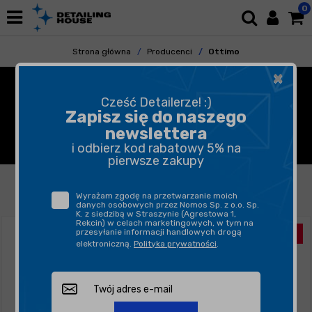
0
Strona główna
Producenci
Ottimo
×
OTTIMO - PRODUKTY DO
Cześć Detailerze! :)
CZYSZCZENIA I RENOWACJI
Zapisz się do naszego
newslettera
SKÓRY
i odbierz kod rabatowy 5% na
pierwsze zakupy
FILTROWANIE
SORTUJ
Wyrażam zgodę na przetwarzanie moich
danych osobowych przez Nomos Sp. z o.o. Sp.
K. z siedzibą w Straszynie (Agrestowa 1,
Rekcin) w celach marketingowych, w tym na
przesyłanie informacji handlowych drogą
elektroniczną.
Polityka prywatności
.