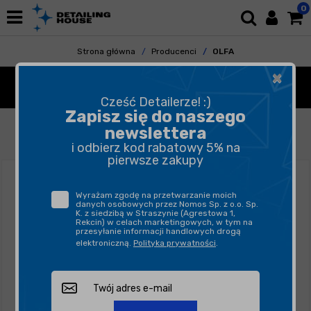
0
Strona główna
Producenci
OLFA
×
OLFA
Cześć Detailerze! :)
Zapisz się do naszego
FILTROWANIE
SORTUJ
newslettera
i odbierz kod rabatowy 5% na
pierwsze zakupy
Wyrażam zgodę na przetwarzanie moich
danych osobowych przez Nomos Sp. z o.o. Sp.
K. z siedzibą w Straszynie (Agrestowa 1,
Rekcin) w celach marketingowych, w tym na
przesyłanie informacji handlowych drogą
elektroniczną.
Polityka prywatności
.