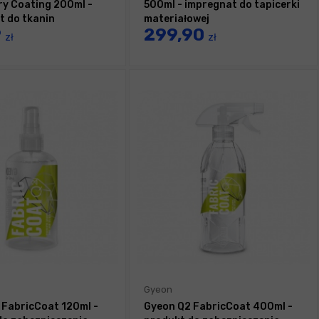
ry Coating 200ml -
500ml - impregnat do tapicerki
t do tkanin
materiałowej
9
299,90
zł
zł
Gyeon
 FabricCoat 120ml -
Gyeon Q2 FabricCoat 400ml -