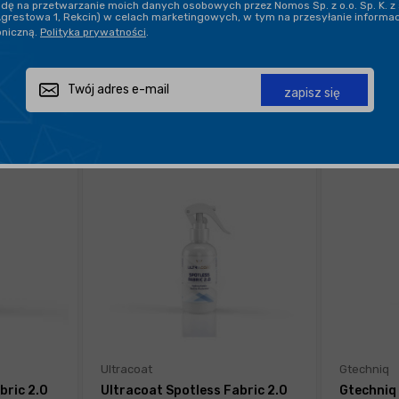
ę na przetwarzanie moich danych osobowych przez Nomos Sp. z o.o. Sp. K. z 
Agrestowa 1, Rekcin) w celach marketingowych, w tym na przesyłanie informa
oniczną.
Polityka prywatności
.
POKAŻ PO:
21
zapisz się
Ultracoat
Gtechniq
bric 2.0
Ultracoat Spotless Fabric 2.0
Gtechniq 