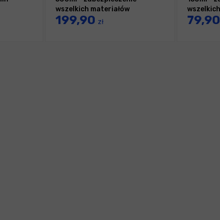
wszelkich materiałów
wszelkic
199,90
79,9
tekstylnych
tekstyln
zł