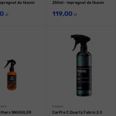
impregnat do tkanin
250ml - impregnat do tkanin
00
119,00
zł
zł
hers
Carpro
others SNUGGLER
CarPro C.Quartz Fabric 2.0