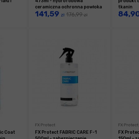
iału i
473ml - hydrofobowa
produkt 
ceramiczna ochronna powłoka
tkanin
141,59
84,9
na tekstylia
176,99
zł
zł
FX Protect
FX Protect
ic Coat
FX Protect FABRIC CARE F-1
FX Prote
nin
500ml - zabezpieczenie
150ml - z