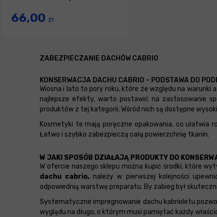
66,00
zł
ZABEZPIECZANIE DACHÓW CABRIO
KONSERWACJA DACHU CABRIO – PODSTAWA DO P
Wiosna i lato to pory roku, które ze względu na warun
najlepsze efekty, warto postawić na zastosowanie
produktów z tej kategorii. Wśród nich są dostępne wysoki
Kosmetyki te mają poręczne opakowania, co ułatwia r
Łatwo i szybko zabezpieczą całą powierzchnię tkanin.
W JAKI SPOSÓB DZIAŁAJĄ PRODUKTY DO KONSERW
W ofercie naszego sklepu można kupić środki, które w
dachu cabrio,
należy w pierwszej kolejności upewni
odpowiednią warstwę preparatu. By zabieg był skuteczni
Systematyczne impregnowanie dachu kabrioletu pozwoli
wyglądu na długo, o którym musi pamiętać każdy właścic