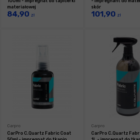
100ml - impregnat do tapicerki
- impregnant do mater
materiałowej
skór
84,90
101,90
zł
zł
Carpro
Carpro
CarPro C.Quartz Fabric Coat
CarPro C.Quartz Fabr
50ml - impregnat do tkanin
1L - impregnat do tka