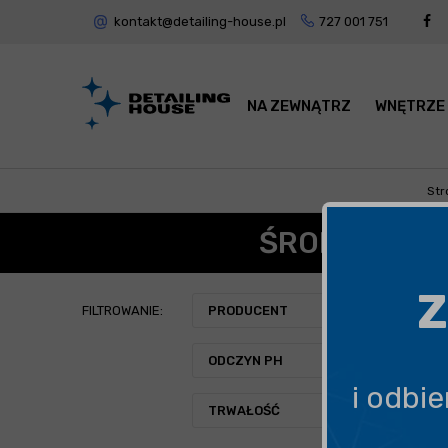
kontakt@detailing-house.pl
727 001 751
NA ZEWNĄTRZ
WNĘTRZE
Str
ŚRODKI DO 
Z
FILTROWANIE:
PRODUCENT
ODCZYN PH
i odbi
TRWAŁOŚĆ