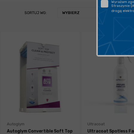
Wyrażam zgod
Straszynie (
drogą elektr
SORTUJ WG:
WYBIERZ
Autoglym
Ultracoat
Autoglym Convertible Soft Top
Ultracoat Spotless Fa