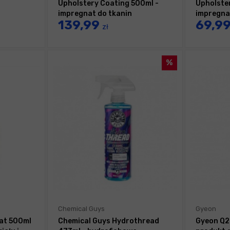
Upholstery Coating 500ml -
Upholste
impregnat do tkanin
impregna
139,99
69,9
zł
Chemical Guys
Gyeon
at 500ml
Chemical Guys Hydrothread
Gyeon Q2