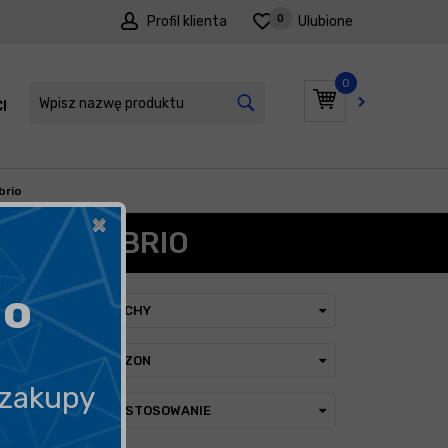
0
Profil klienta
Ulubione
0
I
PROMOCJE
brio
×
ACHU CABRIO
go
CECHY
SEZON
 zakupy
ZASTOSOWANIE