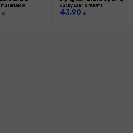
h materiałów
dachy cabrio 400ml
0
43,90
ych
zł
zł