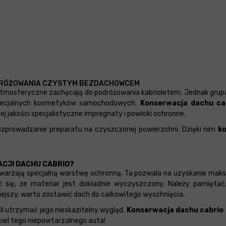
ODRÓŻOWANIA CZYSTYM BEZDACHOWCEM
ki atmosferyczne zachęcają do podróżowania kabrioletem. Jednak gru
 specjalnych kosmetyków samochodowych.
Konserwacja dachu ca
ej jakości specjalistyczne impregnaty i powłoki ochronne.
ozprowadzanie preparatu na czyszczonej powierzchni. Dzięki nim
k
ACJI DACHU CABRIO?
ytwarzają specjalną warstwę ochronną. Ta pozwala na uzyskanie mak
ć się, że materiał jest dokładnie wyczyszczony. Należy pamiętać
ejszy, warto zostawić dach do całkowitego wyschnięcia.
 utrzymać jego nieskazitelny wygląd.
Konserwacja dachu cabrio
iel tego niepowtarzalnego auta!