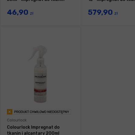
46,90
579,90
zł
zł
Colourlock
Colourlock Impregnat do
tkanin i alcantary 200ml