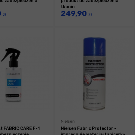
do zabezpieczenia
produkt do zabezpieczenia
tkanin
0
249,90
zł
zł
Nielsen
ct FABRIC CARE F-1
Nielsen Fabric Protector -
abezpieczenie
impregnuje materiał tapicerkę