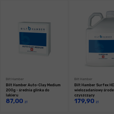
Bilt Hamber
Bilt Hamber
Bilt Hamber Auto-Clay Medium
Bilt Hamber Surfex HD
200g - średnia glinka do
wielozadaniowy środe
lakieru
czyszczący
87,00
179,90
zł
zł