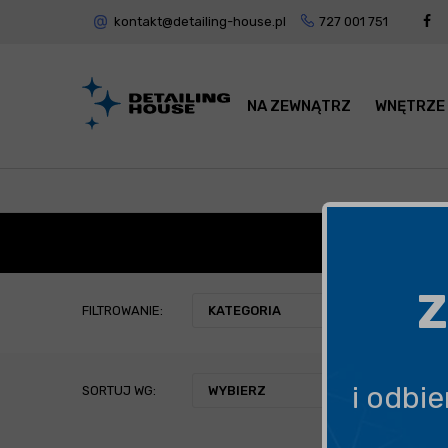
kontakt@detailing-house.pl
727 001 751
NA ZEWNĄTRZ
WNĘTRZE
BILT
Z
FILTROWANIE:
KATEGORIA
i odbi
SORTUJ WG:
WYBIERZ