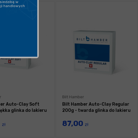
siedzibą w
cji handlowych
r
Bilt Hamber
ber Auto-Clay Soft
Bilt Hamber Auto-Clay Regular
ękka glinka do lakieru
200g - twarda glinka do lakieru
0
87,00
zł
zł