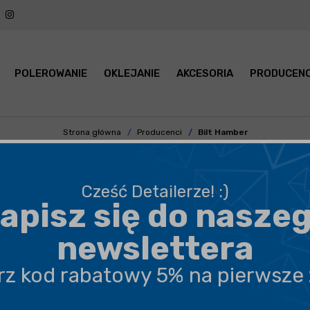
POLEROWANIE
OKLEJANIE
AKCESORIA
PRODUCENC
Strona główna
Producenci
Bilt Hamber
 HAMBER - KOSMETYKI SAMOCH
Cześć Detailerze! :)
apisz się do nasze
PODKATEGORIA
CENA
newslettera
erz kod rabatowy 5% na pierwsze
POKAŻ PO:
21