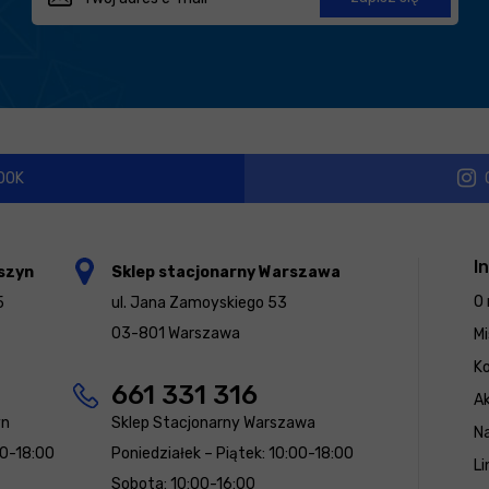
OOK
I
szyn
Sklep stacjonarny Warszawa
O 
5
ul. Jana Zamoyskiego 53
03-801 Warszawa
Mi
K
661 331 316
Ak
yn
Sklep Stacjonarny Warszawa
N
00-18:00
Poniedziałek – Piątek: 10:00-18:00
Li
Sobota: 10:00-16:00