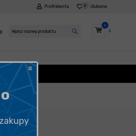
0
Profil klienta
Ulubione
0
I
PROMOCJE
×
ODOWE
go
 zakupy