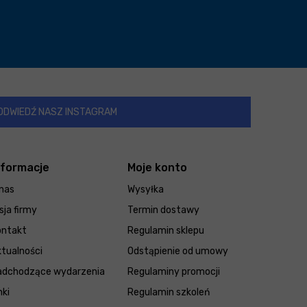
ODWIEDŹ NASZ INSTAGRAM
nformacje
Moje konto
nas
Wysyłka
sja firmy
Termin dostawy
ontakt
Regulamin sklepu
tualności
Odstąpienie od umowy
adchodzące wydarzenia
Regulaminy promocji
nki
Regulamin szkoleń