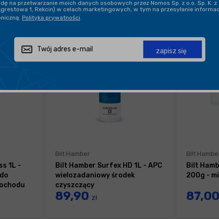
ę na przetwarzanie moich danych osobowych przez Nomos Sp. z o.o. Sp. K. z 
Agrestowa 1, Rekcin) w celach marketingowych, w tym na przesyłanie informa
oniczną.
Polityka prywatności
.
zapisz się
Bilt Hamber
Bilt Hambe
s 1L -
Bilt Hamber Surfex HD 1L - APC
Bilt Ham
 do
wielozadaniowy środek
200g - mi
mochodu
czyszczący
89,90
87,0
zł