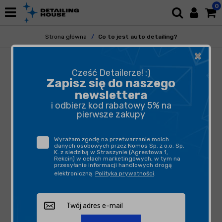
0
Strona główna
Co to jest auto detailing?
×
CO TO JEST AUTO
Cześć Detailerze! :)
DETAILING?
Zapisz się do naszego
newslettera
i odbierz kod rabatowy 5% na
Jeżeli chcesz, żeby Twoje auto prezentowało
pierwsze zakupy
się idealnie, w uzyskaniu takiego rezultatu
pomoże Ci detailing samochodowy. Czym on
jest i na czym polega? Jakie czynności w jego
Wyrażam zgodę na przetwarzanie moich
danych osobowych przez Nomos Sp. z o.o. Sp.
ramach się wykonuje? Jakie są jego
K. z siedzibą w Straszynie (Agrestowa 1,
najważniejsze założenia? Na powyższe oraz
Rekcin) w celach marketingowych, w tym na
przesyłanie informacji handlowych drogą
inne pytania dotyczące tego tematu
elektroniczną.
Polityka prywatności
.
odpowiadamy w artykule, do którego lektury
zachęcamy!
NA CZYM POLEGA DETAILING
AUTA?