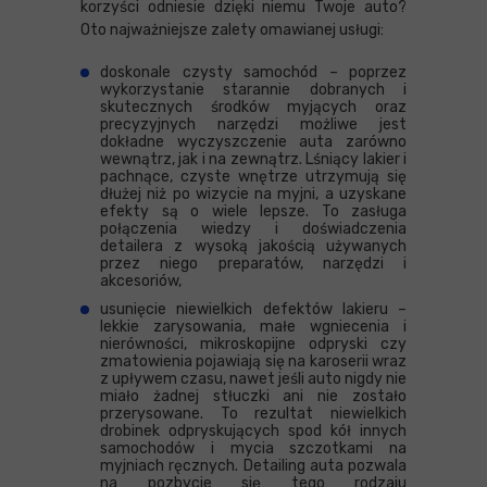
korzyści odniesie dzięki niemu Twoje auto?
Oto najważniejsze zalety omawianej usługi:
doskonale czysty samochód – poprzez
wykorzystanie starannie dobranych i
skutecznych środków myjących oraz
precyzyjnych narzędzi możliwe jest
dokładne wyczyszczenie auta zarówno
wewnątrz, jak i na zewnątrz. Lśniący lakier i
pachnące, czyste wnętrze utrzymują się
dłużej niż po wizycie na myjni, a uzyskane
efekty są o wiele lepsze. To zasługa
połączenia wiedzy i doświadczenia
detailera z wysoką jakością używanych
przez niego preparatów, narzędzi i
akcesoriów,
usunięcie niewielkich defektów lakieru –
lekkie zarysowania, małe wgniecenia i
nierówności, mikroskopijne odpryski czy
zmatowienia pojawiają się na karoserii wraz
z upływem czasu, nawet jeśli auto nigdy nie
miało żadnej stłuczki ani nie zostało
przerysowane. To rezultat niewielkich
drobinek odpryskujących spod kół innych
samochodów i mycia szczotkami na
myjniach ręcznych. Detailing auta pozwala
na pozbycie się tego rodzaju