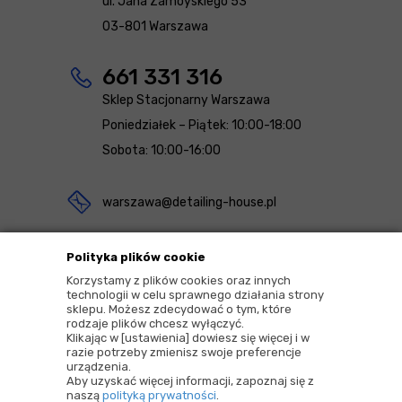
ul. Jana Zamoyskiego 53
03-801 Warszawa
661 331 316
Sklep Stacjonarny Warszawa
Poniedziałek – Piątek: 10:00-18:00
Sobota: 10:00-16:00
warszawa@detailing-house.pl
Magazyn Rekcin
Polityka plików cookie
Nomos Sp. z o.o. sp.k.
Korzystamy z plików cookies oraz innych
technologii w celu sprawnego działania strony
ul. Agrestowa 1
sklepu. Możesz zdecydować o tym, które
rodzaje plików chcesz wyłączyć.
83-010 Rekcin
Klikając w [ustawienia] dowiesz się więcej i w
razie potrzeby zmienisz swoje preferencje
urządzenia.
Aby uzyskać więcej informacji, zapoznaj się z
naszą
polityką prywatności
.