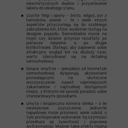
nieestetycznych śladów i przywrócenie
lakieru do idealnego stanu,
czyste felgi i opony – błoto, wilgoć, pył z
hamulców, piasek – te i wiele innych
aspektów przyczyniają się do szybkiego
zabrudzenia kół, które wydatnie rzutują na
designie pojazdu. Samodzielne mycie na
myjni czy działce przynosi rezultaty po
pierwsze niepełne, a po drugie
krótkotrwałe. Dlatego, aby zapewnić sobie
atrakcyjny wygląd kół na dłuższy czas,
warto zdecydować się na detailing
samochodowy,
lśniące wnętrze – specjaliści od kosmetyki
samochodowej dysponują akcesoriami
pozwalającymi na skuteczne
wyczyszczenie nawet najmniejszych
zakamarków i najtrudniej dostępnych
miejsc, z którymi nie sposób poradzić sobie
standardowymi sposobami,
umyta i bezpieczna komora silnika – o ile
niewłaściwe czyszczenie jednostki
napędowej może przynieść wiele szkód, o
tyle profesjonalne wykonanie tej czynności
przedłuża jej żywotność i poprawia
wytrzymałość. Właśnie takie efekty można