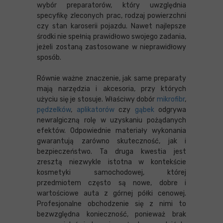
wybór preparatorów, który uwzględnia
specyfikę zleconych prac, rodzaj powierzchni
czy stan karoserii pojazdu. Nawet najlepsze
środki nie spełnią prawidłowo swojego zadania,
jeżeli zostaną zastosowane w nieprawidłowy
sposób.
Równie ważne znaczenie, jak same preparaty
mają narzędzia i akcesoria, przy których
użyciu się je stosuje. Właściwy dobór
mikrofibr
,
pędzelków
,
aplikatorów
czy
gąbek
odgrywa
newralgiczną rolę w uzyskaniu pożądanych
efektów. Odpowiednie materiały wykonania
gwarantują zarówno skuteczność, jak i
bezpieczeństwo. Ta druga kwestia jest
zresztą niezwykle istotna w kontekście
kosmetyki samochodowej, której
przedmiotem często są nowe, dobre i
wartościowe auta z górnej półki cenowej.
Profesjonalne obchodzenie się z nimi to
bezwzględna konieczność, ponieważ brak