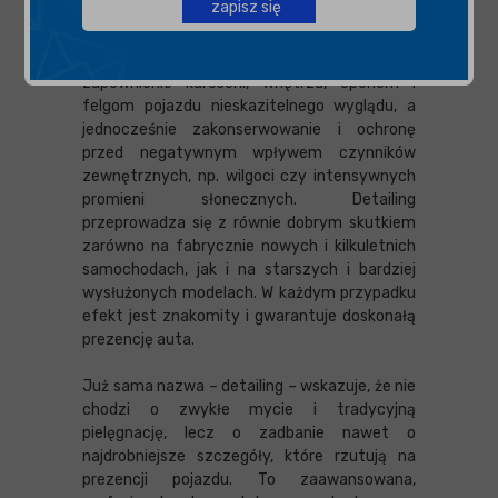
zapisz się
Kosmetyka samochodowa, bo tak inaczej
określa się detailing auta, ma na celu
zapewnienie karoserii, wnętrzu, oponom i
felgom pojazdu nieskazitelnego wyglądu, a
jednocześnie zakonserwowanie i ochronę
przed negatywnym wpływem czynników
zewnętrznych, np. wilgoci czy intensywnych
promieni słonecznych. Detailing
przeprowadza się z równie dobrym skutkiem
zarówno na fabrycznie nowych i kilkuletnich
samochodach, jak i na starszych i bardziej
wysłużonych modelach. W każdym przypadku
efekt jest znakomity i gwarantuje doskonałą
prezencję auta.
Już sama nazwa – detailing – wskazuje, że nie
chodzi o zwykłe mycie i tradycyjną
pielęgnację, lecz o zadbanie nawet o
najdrobniejsze szczegóły, które rzutują na
prezencji pojazdu. To zaawansowana,