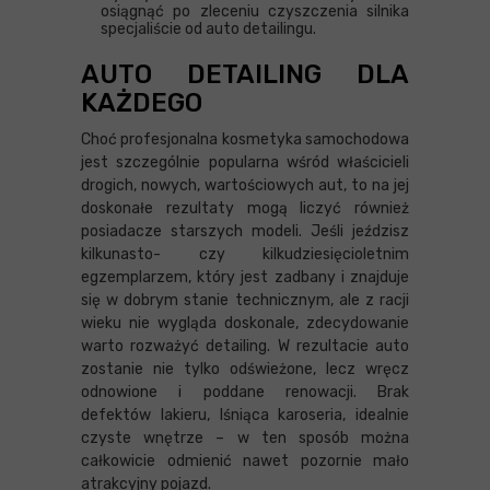
osiągnąć po zleceniu czyszczenia silnika
specjaliście od auto detailingu.
AUTO DETAILING DLA
KAŻDEGO
Choć profesjonalna kosmetyka samochodowa
jest szczególnie popularna wśród właścicieli
drogich, nowych, wartościowych aut, to na jej
doskonałe rezultaty mogą liczyć również
posiadacze starszych modeli. Jeśli jeździsz
kilkunasto- czy kilkudziesięcioletnim
egzemplarzem, który jest zadbany i znajduje
się w dobrym stanie technicznym, ale z racji
wieku nie wygląda doskonale, zdecydowanie
warto rozważyć detailing. W rezultacie auto
zostanie nie tylko odświeżone, lecz wręcz
odnowione i poddane renowacji. Brak
defektów lakieru, lśniąca karoseria, idealnie
czyste wnętrze – w ten sposób można
całkowicie odmienić nawet pozornie mało
atrakcyjny pojazd.