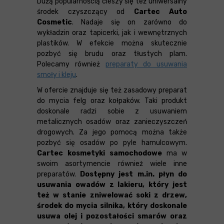
Dużą popularnością cieszy się też uniwersalny
środek czyszczący od
Cartec Auto
Cosmetic
. Nadaje się on zarówno do
wykładzin oraz tapicerki, jak i wewnętrznych
plastików. W efekcie można skutecznie
pozbyć się brudu oraz tłustych plam.
Polecamy również
preparaty do usuwania
smoły i kleju
.
W ofercie znajduje się też zasadowy preparat
do mycia felg oraz kołpaków. Taki produkt
doskonale radzi sobie z usuwaniem
metalicznych osadów oraz zanieczyszczeń
drogowych. Za jego pomocą można także
pozbyć się osadów po pyle hamulcowym.
Cartec kosmetyki samochodowe
ma w
swoim asortymencie również wiele inne
preparatów.
Dostępny jest m.in. płyn do
usuwania owadów z lakieru, który jest
też w stanie zniwelować soki z drzew,
środek do mycia silnika, który doskonale
usuwa olej i pozostałości smarów oraz