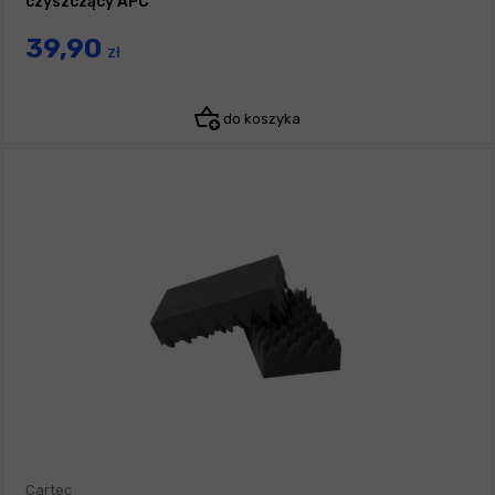
czyszczący APC
39,90
zł
do koszyka
Cartec