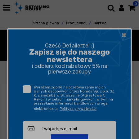
0
Strona główna
Producenci
Cartec
×
CARTEC - KOSMETYKI
Cześć Detailerze! :)
SAMOCHODOWE
Zapisz się do naszego
newslettera
i odbierz kod rabatowy 5% na
FILTROWANIE
SORTUJ
pierwsze zakupy
Wyrażam zgodę na przetwarzanie moich
danych osobowych przez Nomos Sp. z o.o. Sp.
K. z siedzibą w Straszynie (Agrestowa 1,
Rekcin) w celach marketingowych, w tym na
przesyłanie informacji handlowych drogą
elektroniczną.
Polityka prywatności
.