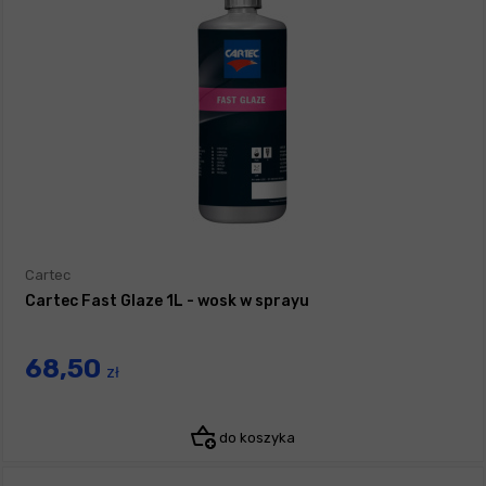
Cartec
Cartec Fast Glaze 1L - wosk w sprayu
68,50
zł
do koszyka