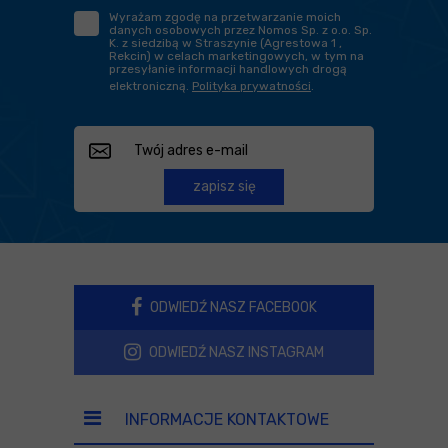
Wyrażam zgodę na przetwarzanie moich
danych osobowych przez Nomos Sp. z o.o. Sp.
K. z siedzibą w Straszynie (Agrestowa 1 ,
Rekcin) w celach marketingowych, w tym na
przesyłanie informacji handlowych drogą
elektroniczną.
Polityka prywatności
.
zapisz się
ODWIEDŹ NASZ FACEBOOK
ODWIEDŹ NASZ INSTAGRAM
INFORMACJE KONTAKTOWE