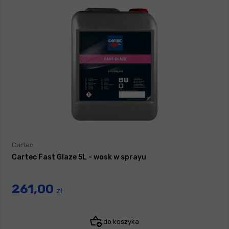
Cartec
Cartec Fast Glaze 5L - wosk w sprayu
261,00
zł
do koszyka