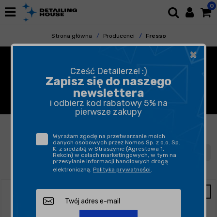
0
Strona główna
Producenci
Fresso
×
FRESSO - DREWNIANE
Cześć Detailerze! :)
ZAWIESZKI ZAPACHOWE,
Zapisz się do naszego
newslettera
PERFUMY DO SAMOCHODU
i odbierz kod rabatowy 5% na
pierwsze zakupy
FILTROWANIE
SORTUJ
Wyrażam zgodę na przetwarzanie moich
danych osobowych przez Nomos Sp. z o.o. Sp.
K. z siedzibą w Straszynie (Agrestowa 1,
1
2
3
4
5
Rekcin) w celach marketingowych, w tym na
przesyłanie informacji handlowych drogą
elektroniczną.
Polityka prywatności
.