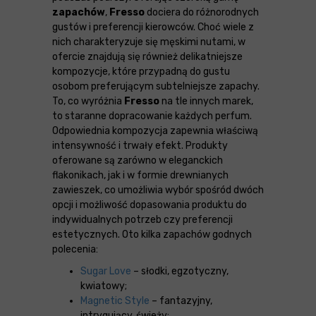
zapachów
,
Fresso
dociera do różnorodnych
gustów i preferencji kierowców. Choć wiele z
nich charakteryzuje się męskimi nutami, w
ofercie znajdują się również delikatniejsze
kompozycje, które przypadną do gustu
osobom preferującym subtelniejsze zapachy.
To, co wyróżnia
Fresso
na tle innych marek,
to staranne dopracowanie każdych perfum.
Odpowiednia kompozycja zapewnia właściwą
intensywność i trwały efekt. Produkty
oferowane są zarówno w eleganckich
flakonikach, jak i w formie drewnianych
zawieszek, co umożliwia wybór spośród dwóch
opcji i możliwość dopasowania produktu do
indywidualnych potrzeb czy preferencji
estetycznych. Oto kilka zapachów godnych
polecenia:
Sugar Love
– słodki, egzotyczny,
kwiatowy;
Magnetic Style
– fantazyjny,
intrygujący, świeży;