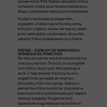
surowe normy IFRA. Najlepsi specjaliści, którzy
na każdym etapie powstawania odświeżaczy
dbają o zachowanie najwyższych standardów.
Produkty wyróżniają się eleganckim
wyglądem, a także niepowtarzalną wonią,
która jest stabilna, trwała i nie męczy, nawet
przez wiele godzin użytkowania. Wszystkie
zapachy Fresso produkowane są w Polsce.
FRESSO – ZAPACHY DO SAMOCHODU I
ODŚWIEŻACZE POWIETRZA
Dla wielu kierowców wnętrze samochodu ma
znaczącą wartość. Dotyczy to szczególnie
tych, którzy dużą część dnia spędzają w
aucie. Z tego powodu troszczą się oni o
wygląd foteli, porządek we wnętrzu i
atmosferę, która tam panuje. Jednym z
elementów, który ma istotne znaczenie w
kwestii komfortu podróżowania, jest zapach
wewnątrz pojazdu. Przyjemne nuty
zapachowe mogą wpłynąć korzystnie na