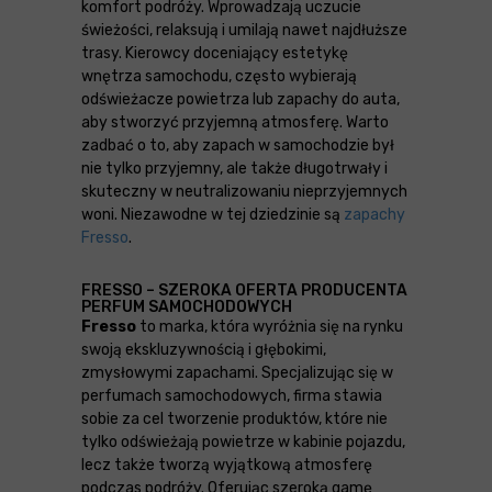
komfort podróży. Wprowadzają uczucie
świeżości, relaksują i umilają nawet najdłuższe
trasy. Kierowcy doceniający estetykę
wnętrza samochodu, często wybierają
odświeżacze powietrza lub zapachy do auta,
aby stworzyć przyjemną atmosferę. Warto
zadbać o to, aby zapach w samochodzie był
nie tylko przyjemny, ale także długotrwały i
skuteczny w neutralizowaniu nieprzyjemnych
woni. Niezawodne w tej dziedzinie są
zapachy
Fresso
.
FRESSO – SZEROKA OFERTA PRODUCENTA
PERFUM SAMOCHODOWYCH
Fresso
to marka, która wyróżnia się na rynku
swoją ekskluzywnością i głębokimi,
zmysłowymi zapachami. Specjalizując się w
perfumach samochodowych, firma stawia
sobie za cel tworzenie produktów, które nie
tylko odświeżają powietrze w kabinie pojazdu,
lecz także tworzą wyjątkową atmosferę
podczas podróży. Oferując szeroką gamę