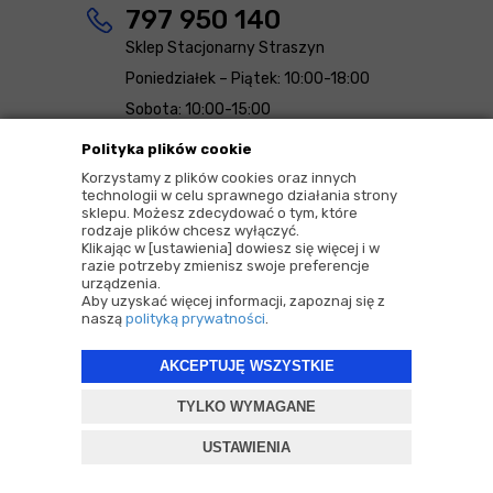
797 950 140
Sklep Stacjonarny Straszyn
Poniedziałek – Piątek: 10:00-18:00
Sobota: 10:00-15:00
Polityka plików cookie
sklep@detailing-house.pl
Korzystamy z plików cookies oraz innych
technologii w celu sprawnego działania strony
sklepu. Możesz zdecydować o tym, które
727 001 751
rodzaje plików chcesz wyłączyć.
Klikając w [ustawienia] dowiesz się więcej i w
Dział Handlowy i Realizacja Wysyłek
razie potrzeby zmienisz swoje preferencje
urządzenia.
Poniedziałek – Piątek 7:30-15.30
Aby uzyskać więcej informacji, zapoznaj się z
naszą
polityką prywatności
.
kontakt@detailing-house.pl
AKCEPTUJĘ WSZYSTKIE
TYLKO WYMAGANE
Sklep stacjonarny Warszawa
USTAWIENIA
ul. Jana Zamoyskiego 53
03-801 Warszawa