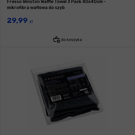
Fresso Winston Waffle Towel 3 Pack 40x40cm -
mikrofibra waflowa do szyb
29,99
zł
do koszyka