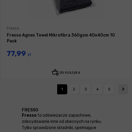
Fresso
Fresso Agnes Towel Mikrofibra 360gsm 40x40cm 10
Pack
77,99
zł
do koszyka
1
2
3
4
5
FRESSO
Fresso
to odświeżacze zapachowe,
zdecydowanie inne od obecnych na rynku.
Tylko sprawdzone składniki, spełniające