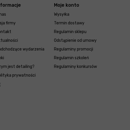
nformacje
Moje konto
nas
Wysyłka
sja firmy
Termin dostawy
ontakt
Regulamin sklepu
tualności
Odstąpienie od umowy
adchodzące wydarzenia
Regulaminy promocji
nki
Regulamin szkoleń
ym jest detailing?
Regulaminy konkursów
lityka prywatności