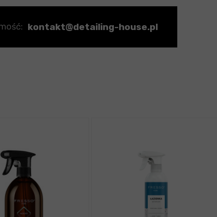
kontakt@detailing-house.pl
omość: