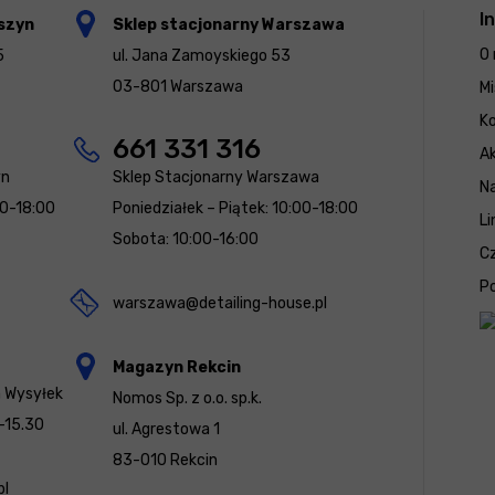
I
szyn
Sklep stacjonarny Warszawa
O 
5
ul. Jana Zamoyskiego 53
03-801 Warszawa
Mi
K
661 331 316
Ak
yn
Sklep Stacjonarny Warszawa
N
00-18:00
Poniedziałek – Piątek: 10:00-18:00
Li
Sobota: 10:00-16:00
Cz
Po
warszawa@detailing-house.pl
Magazyn Rekcin
a Wysyłek
Nomos Sp. z o.o. sp.k.
-15.30
ul. Agrestowa 1
83-010 Rekcin
pl