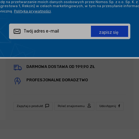
ę na przetwarzanie moich danych osobowych przez Nomos Sp. z o.o. Sp. K. z 
Agrestowa 1, Rekcin) w celach marketingowych, w tym na przesyłanie informa
ściereczkę.
oniczną.
Polityka prywatności
.
Przetrzyj wybraną powierzchnię, równomiernie
rozprowadzając produkt.
czytaj
dalej
zapisz się
BEZPIECZNA WYSYŁKA
DARMOWA DOSTAWA OD 199,90 ZŁ
PROFESJONALNE DORADZTWO
Zapytaj o produkt
Poleć znajomemu
Udostępnij