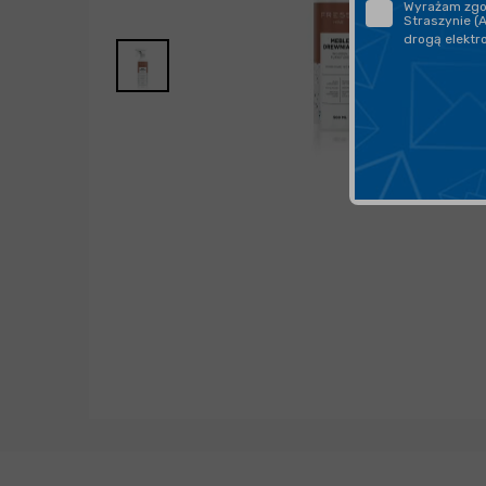
Wyrażam zgod
Straszynie (
drogą elektr