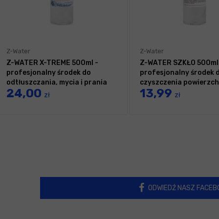
Z-Water
Z-Water
Z-WATER X-TREME 500ml -
Z-WATER SZKŁO 500ml
profesjonalny środek do
profesjonalny środek 
odtłuszczania, mycia i prania
czyszczenia powierzch
24,00
13,99
szklanych
zł
zł
ODWIEDŹ NASZ FACEB