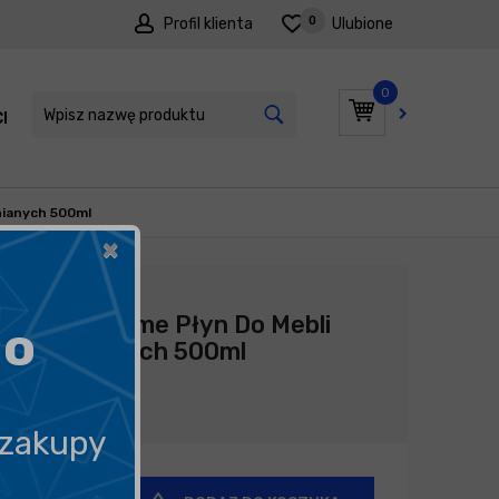
0
Profil klienta
Ulubione
0
I
PROMOCJE
nianych 500ml
×
Producent:
Fresso
Fresso Home Płyn Do Mebli
go
Drewnianych 500ml
16,90
zł
 zakupy
+