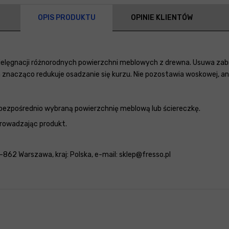
OPIS PRODUKTU
OPINIE KLIENTÓW
ielęgnacji różnorodnych powierzchni meblowych z drewna. Usuwa zabr
znacząco redukuje osadzanie się kurzu. Nie pozostawia woskowej, ani 
m bezpośrednio wybraną powierzchnię meblową lub ściereczkę.
prowadzając produkt.
862 Warszawa, kraj: Polska, e-mail: sklep@fresso.pl