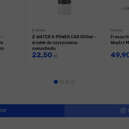
Z-Water
Fresso
 -
Z-WATER X-POWER CAR 500ml -
Fresso 
do
środek do czyszczenia
Wnętrz M
ni
samochodu
22,50
49,9
zł
OOK