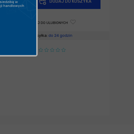
DODAJ DO KOSZYKA
siedzibą w
-
cji handlowych
DODAJ DO ULUBIONYCH
Wysyłka:
do 24 godzin