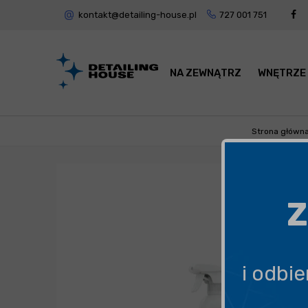
kontakt@detailing-house.pl
727 001 751
NA ZEWNĄTRZ
WNĘTRZE
Strona główn
Z
i odbi