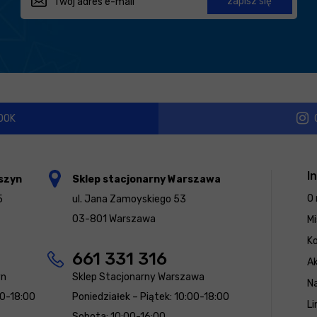
zapisz się
OOK
I
szyn
Sklep stacjonarny Warszawa
O 
5
ul. Jana Zamoyskiego 53
03-801 Warszawa
Mi
K
661 331 316
Ak
yn
Sklep Stacjonarny Warszawa
N
00-18:00
Poniedziałek – Piątek: 10:00-18:00
Li
Sobota: 10:00-16:00