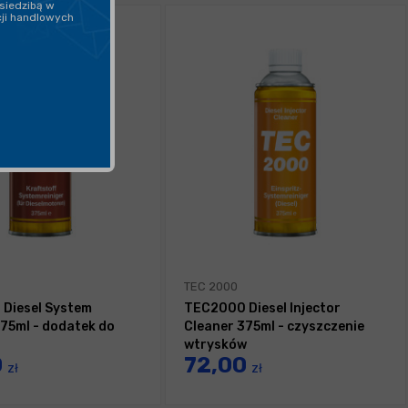
siedzibą w
cji handlowych
TEC 2000
Diesel System
TEC2000 Diesel Injector
375ml - dodatek do
Cleaner 375ml - czyszczenie
wtrysków
0
72,00
zł
zł