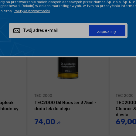
ę na przetwarzanie moich danych osobowych przez Nomos Sp. z o.o. Sp. K. z 
Agrestowa 1, Rekcin) w celach marketingowych, w tym na przesyłanie informa
oniczną.
Polityka prywatności
.
zapisz się
TEC 2000
TEC 2000
opleak
TEC2000 Oil Booster 375ml -
TEC2000 
chłodnicy
dodatek do oleju
Cleaner 
diesla
74,00
69,0
zł