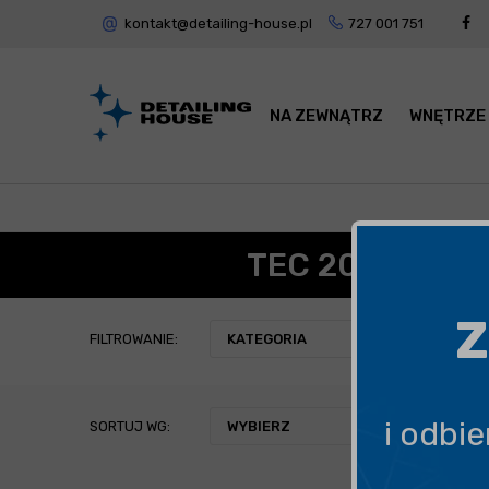
kontakt@detailing-house.pl
727 001 751
NA ZEWNĄTRZ
WNĘTRZE
TEC 2000 - PŁ
Z
FILTROWANIE:
KATEGORIA
i odbi
SORTUJ WG:
WYBIERZ