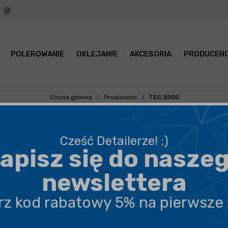
POLEROWANIE
OKLEJANIE
AKCESORIA
PRODUCENC
Strona główna
Producenci
TEC 2000
UKANKI DO SILNIKA, DODATKI DO
Cześć Detailerze! :)
apisz się do nasze
PODKATEGORIA
CENA
newslettera
erz kod rabatowy 5% na pierwsze
POKAŻ PO:
21