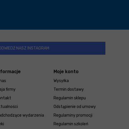
ODWIEDŹ NASZ INSTAGRAM
nformacje
Moje konto
nas
Wysyłka
sja firmy
Termin dostawy
ontakt
Regulamin sklepu
tualności
Odstąpienie od umowy
adchodzące wydarzenia
Regulaminy promocji
nki
Regulamin szkoleń