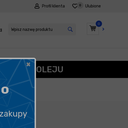
0
Profil klienta
Ulubione
0
I
PROMOCJE
×
 PALIW I OLEJU
go
 zakupy