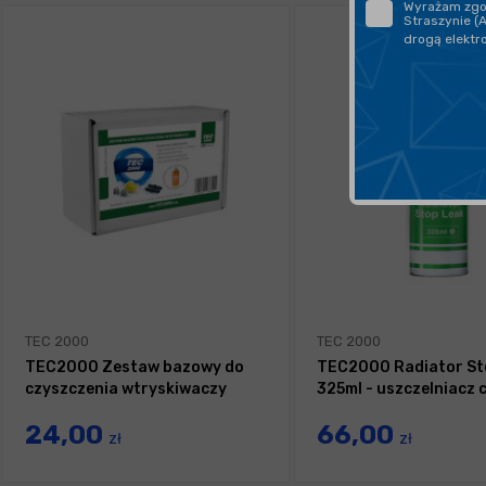
Wyrażam zgod
Straszynie (
drogą elektr
TEC 2000
TEC 2000
TEC2000 Zestaw bazowy do
TEC2000 Radiator St
czyszczenia wtryskiwaczy
325ml - uszczelniacz 
24,00
66,00
zł
zł