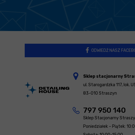
ODWIEDŹ NASZ FACEB
Sklep stacjonarny Stra
ul. Starogardzka 117, lok. U
83-010 Straszyn
797 950 140
Sklep Stacjonarny Strasz
Poniedziałek – Piątek: 10:
Sobota: 10:00-15:00