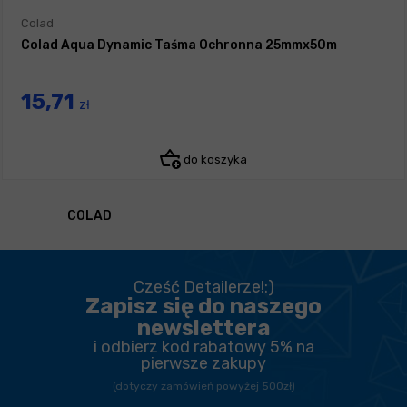
Colad
Colad Aqua Dynamic Taśma Ochronna 25mmx50m
15,71
zł
do koszyka
COLAD
Cześć Detailerze!:)
Zapisz się do naszego
newslettera
i odbierz kod rabatowy 5% na
pierwsze zakupy
(dotyczy zamówień powyżej 500zł)