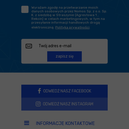
Wyrażam zgodę na przetwarzanie moich
danych osobowych przez Nomos Sp. z o.o. Sp.
K. z siedzibą w Straszynie (Agrestowa 1 ,
Rekcin) w celach marketingowych, w tym na
przesyłanie informacji handlowych drogą
elektroniczną.
Polityka prywatności
.
zapisz się
ODWIEDŹ NASZ FACEBOOK
ODWIEDŹ NASZ INSTAGRAM
INFORMACJE KONTAKTOWE