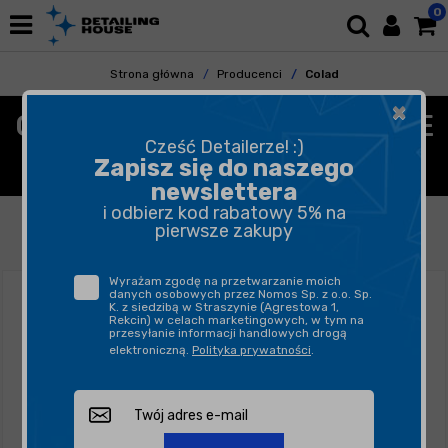
0
Strona główna
Producenci
Colad
×
COLAD - TAŚMY MASKUJĄCE
Cześć Detailerze! :)
SAMOPRZYLEPNE
Zapisz się do naszego
newslettera
i odbierz kod rabatowy 5% na
FILTROWANIE
SORTUJ
pierwsze zakupy
Wyrażam zgodę na przetwarzanie moich
danych osobowych przez Nomos Sp. z o.o. Sp.
K. z siedzibą w Straszynie (Agrestowa 1,
Rekcin) w celach marketingowych, w tym na
przesyłanie informacji handlowych drogą
elektroniczną.
Polityka prywatności
.