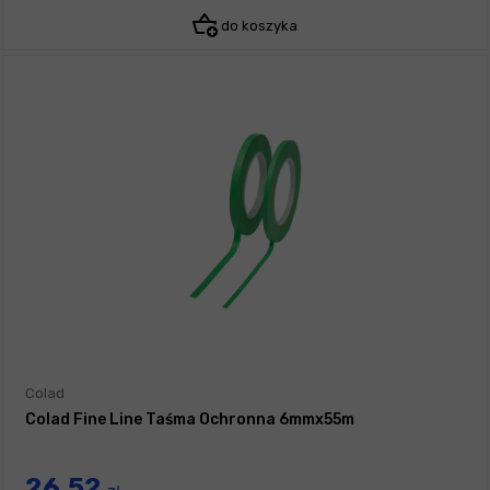
do koszyka
Colad
Colad Fine Line Taśma Ochronna 6mmx55m
26,52