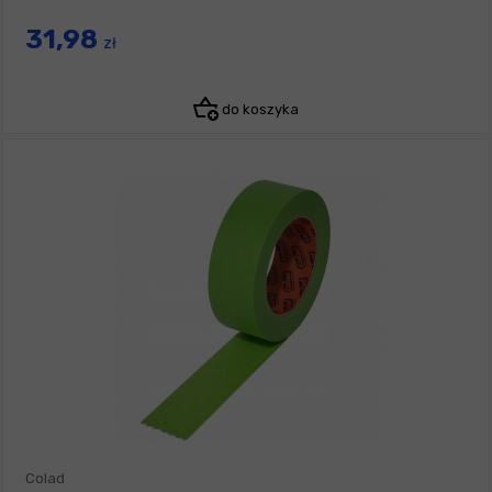
31,98
zł
do koszyka
Colad