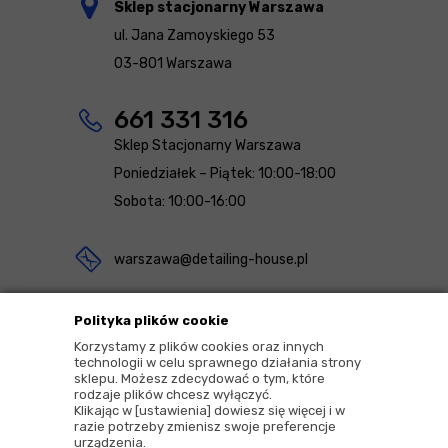
Sklep stacjonarny Warszawa
ul. Jana Zamoyskiego 53
03-801 Warszawa
661 331 316
Sklep Stacjonarny Warszawa
Poniedziałek – Piątek: 10:00-18:00
Sobota: 10:00-16:00
warszawa@detailing-house.pl
Magazyn Rekcin
Polityka plików cookie
Nomos Sp. z o.o. sp.k.
Korzystamy z plików cookies oraz innych
technologii w celu sprawnego działania strony
ul. Agrestowa 1
sklepu. Możesz zdecydować o tym, które
rodzaje plików chcesz wyłączyć.
83-010 Rekcin
Klikając w [ustawienia] dowiesz się więcej i w
razie potrzeby zmienisz swoje preferencje
urządzenia.