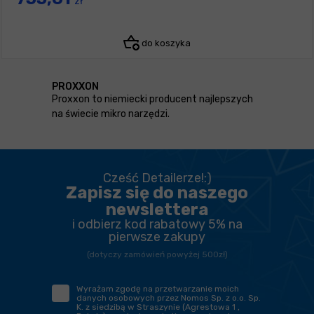
zł
do koszyka
PROXXON
Proxxon to niemiecki producent najlepszych
na świecie mikro narzędzi.
Cześć Detailerze!:)
Zapisz się do naszego
newslettera
i odbierz kod rabatowy 5% na
pierwsze zakupy
(dotyczy zamówień powyżej 500zł)
Wyrażam zgodę na przetwarzanie moich
danych osobowych przez Nomos Sp. z o.o. Sp.
K. z siedzibą w Straszynie (Agrestowa 1 ,