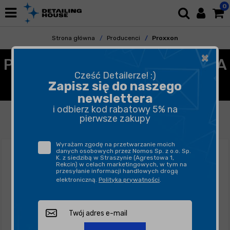
0
Strona główna
Producenci
Proxxon
×
PROXXON - MIKRO NARZĘDZIA
Cześć Detailerze! :)
DETAILINGOWE
Zapisz się do naszego
newslettera
i odbierz kod rabatowy 5% na
FILTROWANIE
SORTUJ
pierwsze zakupy
Wyrażam zgodę na przetwarzanie moich
danych osobowych przez Nomos Sp. z o.o. Sp.
K. z siedzibą w Straszynie (Agrestowa 1,
Rekcin) w celach marketingowych, w tym na
przesyłanie informacji handlowych drogą
elektroniczną.
Polityka prywatności
.