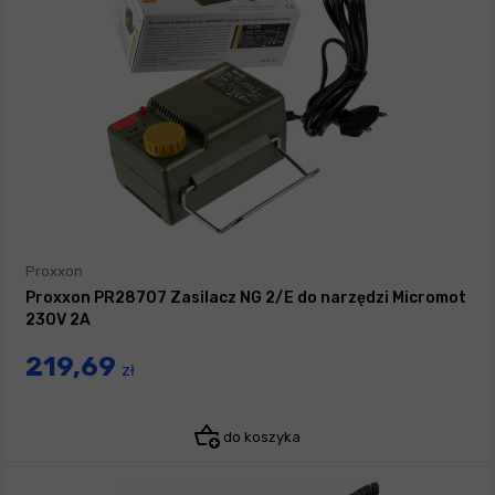
Proxxon
Proxxon PR28707 Zasilacz NG 2/E do narzędzi Micromot
230V 2A
219,69
zł
do koszyka