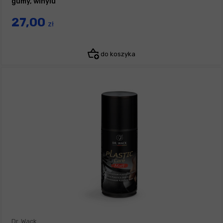
gumy, winylu
27,00
zł
do koszyka
Dr. Wack