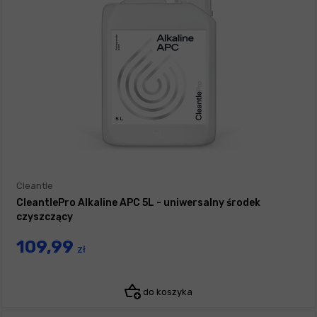
Cleantle
CleantlePro Alkaline APC 5L - uniwersalny środek
czyszczący
109,99
zł
do koszyka