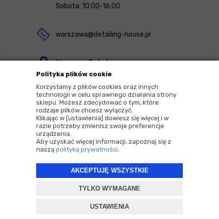
Sobota: 10:00-16:00
warszawa@detailing-house.pl
Magazyn Rekcin
Polityka plików cookie
Nomos Sp. z o.o. sp.k.
Korzystamy z plików cookies oraz innych
ul. Agrestowa 1
technologii w celu sprawnego działania strony
sklepu. Możesz zdecydować o tym, które
83-010 Rekcin
rodzaje plików chcesz wyłączyć.
Klikając w [ustawienia] dowiesz się więcej i w
razie potrzeby zmienisz swoje preferencje
urządzenia.
Aby uzyskać więcej informacji, zapoznaj się z
naszą
polityką prywatności
.
2026 © Copyrights by |
Detailing House
AKCEPTUJĘ WSZYSTKIE
Projekt i oprogramowanie sklepu:
ebexo
TYLKO WYMAGANE
USTAWIENIA