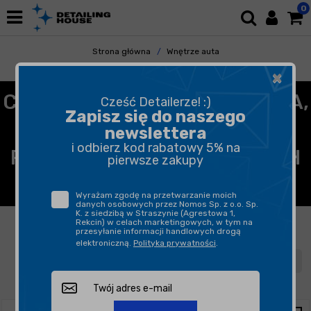
0
Strona główna
Wnętrze auta
Plastiki Wewnętrzne
×
CZYSZCZENIE, REGENERACJA,
Cześć Detailerze! :)
Zapisz się do naszego
ODNAWIANIE KOKPITU I
newslettera
i odbierz kod rabatowy 5% na
PLASTIKÓW WEWNĘTRZNYCH
pierwsze zakupy
W SAMOCHODZIE
Wyrażam zgodę na przetwarzanie moich
danych osobowych przez Nomos Sp. z o.o. Sp.
K. z siedzibą w Straszynie (Agrestowa 1,
FILTROWANIE
SORTUJ
Rekcin) w celach marketingowych, w tym na
przesyłanie informacji handlowych drogą
elektroniczną.
Polityka prywatności
.
1
2
3
4
5