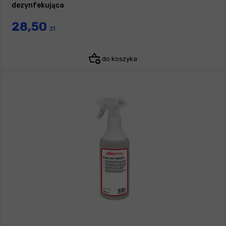
dezynfekująca
28,50
zł
do koszyka