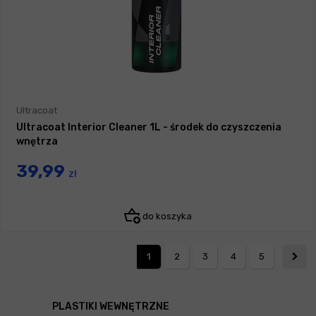
Ultracoat
Ultracoat Interior Cleaner 1L - środek do czyszczenia
wnętrza
39,99
zł
do koszyka
1
2
3
4
5
PLASTIKI WEWNĘTRZNE