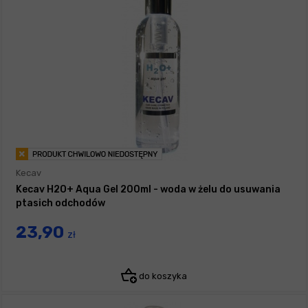
Kecav
Kecav H2O+ Aqua Gel 200ml - woda w żelu do usuwania
ptasich odchodów
23,90
zł
do koszyka