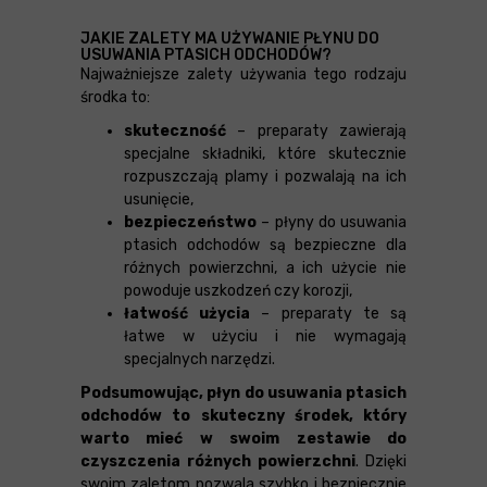
JAKIE ZALETY MA UŻYWANIE PŁYNU DO
USUWANIA PTASICH ODCHODÓW?
Najważniejsze zalety używania tego rodzaju
środka to:
skuteczność
– preparaty zawierają
specjalne składniki, które skutecznie
rozpuszczają plamy i pozwalają na ich
usunięcie,
bezpieczeństwo
– płyny do usuwania
ptasich odchodów są bezpieczne dla
różnych powierzchni, a ich użycie nie
powoduje uszkodzeń czy korozji,
łatwość użycia
– preparaty te są
łatwe w użyciu i nie wymagają
specjalnych narzędzi.
Podsumowując, płyn do usuwania ptasich
odchodów to skuteczny środek, który
warto mieć w swoim zestawie do
czyszczenia różnych powierzchni
. Dzięki
swoim zaletom pozwala szybko i bezpiecznie