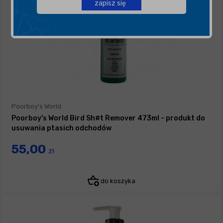
zapisz się
Poorboy's World
Poorboy's World Bird Sh#t Remover 473ml - produkt do
usuwania ptasich odchodów
55,00
zł
do koszyka