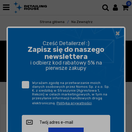
0
Strona główna
Na Zewnątrz
Mycie i Osuszanie
×
Usuwanie ptasich odchodów
Cześć Detailerze! :)
ŚRODKI DO USUWANIA
Zapisz się do naszego
newslettera
PTASICH ODCHODÓW Z
i odbierz kod rabatowy 5% na
pierwsze zakupy
KAROSERII
Wyrażam zgodę na przetwarzanie moich
danych osobowych przez Nomos Sp. z o.o. Sp.
FILTROWANIE
SORTUJ
K. z siedzibą w Straszynie (Agrestowa 1,
Rekcin) w celach marketingowych, w tym na
przesyłanie informacji handlowych drogą
elektroniczną.
Polityka prywatności
.