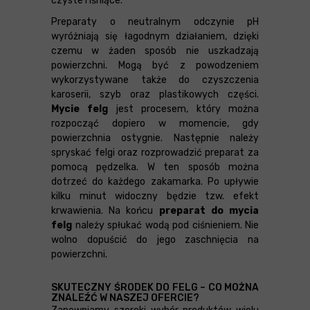
czyste i lśniące.
Preparaty o neutralnym odczynie pH
wyróżniają się łagodnym działaniem, dzięki
czemu w żaden sposób nie uszkadzają
powierzchni. Mogą być z powodzeniem
wykorzystywane także do czyszczenia
karoserii, szyb oraz plastikowych części.
Mycie felg
jest procesem, który można
rozpocząć dopiero w momencie, gdy
powierzchnia ostygnie. Następnie należy
spryskać felgi oraz rozprowadzić preparat za
pomocą pędzelka. W ten sposób można
dotrzeć do każdego zakamarka. Po upływie
kilku minut widoczny będzie tzw. efekt
krwawienia. Na końcu
preparat do mycia
felg
należy spłukać wodą pod ciśnieniem. Nie
wolno dopuścić do jego zaschnięcia na
powierzchni.
SKUTECZNY ŚRODEK DO FELG – CO MOŻNA
ZNALEŹĆ W NASZEJ OFERCIE?