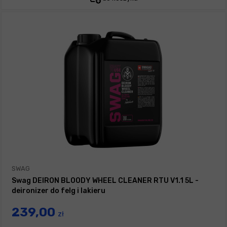
SWAG
Swag DEIRON BLOODY WHEEL CLEANER RTU V1.1 5L -
deironizer do felg i lakieru
239,00
zł