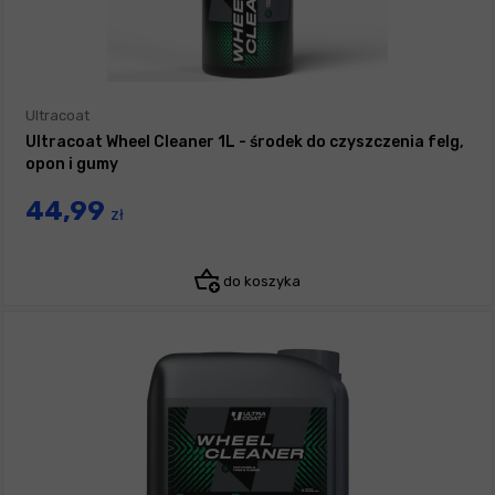
Ultracoat
Ultracoat Wheel Cleaner 1L - środek do czyszczenia felg,
opon i gumy
44,99
zł
do koszyka