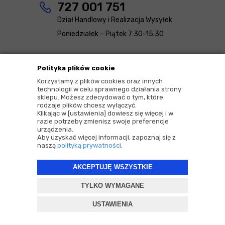
727 001 751
Dział Handlowy i Realizacja Wysyłek
Poniedziałek – Piątek 7:30-15.30
kontakt@detailing-house.pl
Polityka plików cookie
Korzystamy z plików cookies oraz innych
technologii w celu sprawnego działania strony
Sklep stacjonarny Warszawa
sklepu. Możesz zdecydować o tym, które
rodzaje plików chcesz wyłączyć.
ul. Jana Zamoyskiego 53
Klikając w [ustawienia] dowiesz się więcej i w
03-801 Warszawa
razie potrzeby zmienisz swoje preferencje
urządzenia.
Aby uzyskać więcej informacji, zapoznaj się z
naszą
polityką prywatności
.
661 331 316
Sklep Stacjonarny Warszawa
AKCEPTUJĘ WSZYSTKIE
Poniedziałek – Piątek: 10:00-18:00
TYLKO WYMAGANE
Sobota: 10:00-16:00
USTAWIENIA
warszawa@detailing-house.pl