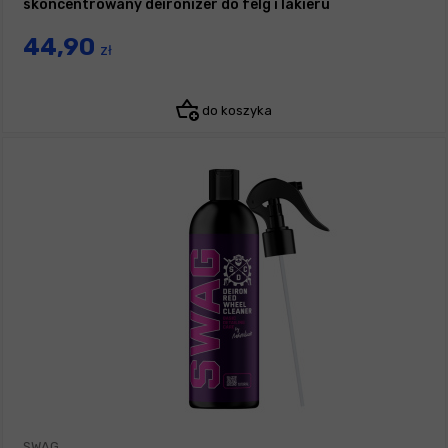
skoncentrowany deironizer do felg i lakieru
44,90
zł
do koszyka
SWAG