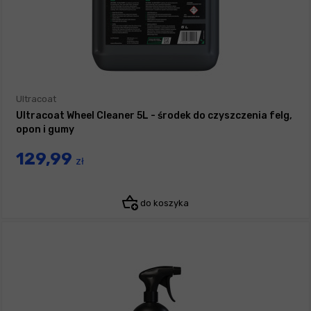
Ultracoat
Ultracoat Wheel Cleaner 5L - środek do czyszczenia felg,
opon i gumy
129,99
zł
do koszyka