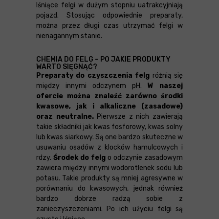
lśniące felgi w dużym stopniu uatrakcyjniają
pojazd. Stosując odpowiednie preparaty,
można przez długi czas utrzymać felgi w
nienagannym stanie.
CHEMIA DO FELG – PO JAKIE PRODUKTY
WARTO SIĘGNĄĆ?
Preparaty do czyszczenia felg
różnią się
między innymi odczynem pH.
W naszej
ofercie można znaleźć zarówno środki
kwasowe, jak i alkaliczne (zasadowe)
oraz neutralne.
Pierwsze z nich zawierają
takie składniki jak kwas fosforowy, kwas solny
lub kwas siarkowy. Są one bardzo skuteczne w
usuwaniu osadów z klocków hamulcowych i
rdzy.
Środek do felg
o odczynie zasadowym
zawiera między innymi wodorotlenek sodu lub
potasu. Takie produkty są mniej agresywne w
porównaniu do kwasowych, jednak również
bardzo dobrze radzą sobie z
zanieczyszczeniami. Po ich użyciu felgi są