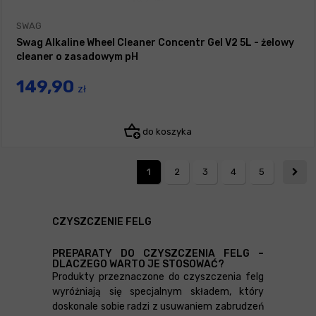
SWAG
Swag Alkaline Wheel Cleaner Concentr Gel V2 5L - żelowy
cleaner o zasadowym pH
149,90
zł
do koszyka
1
2
3
4
5
CZYSZCZENIE FELG
PREPARATY DO CZYSZCZENIA FELG –
DLACZEGO WARTO JE STOSOWAĆ?
Produkty przeznaczone do czyszczenia felg
wyróżniają się specjalnym składem, który
doskonale sobie radzi z usuwaniem zabrudzeń