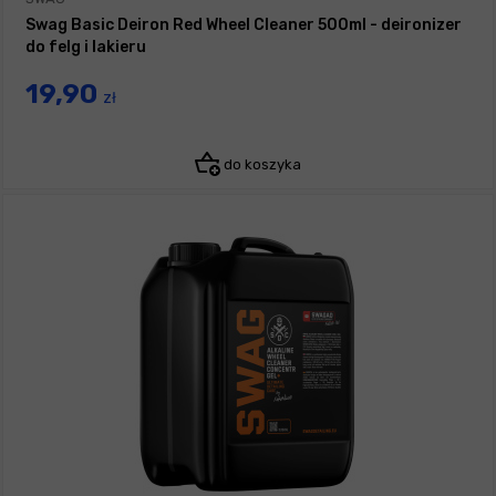
Swag Basic Deiron Red Wheel Cleaner 500ml - deironizer
do felg i lakieru
19,90
zł
do koszyka