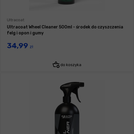
Ultracoat
Ultracoat Wheel Cleaner 500ml - środek do czyszczenia
felg i opon i gumy
34,99
zł
do koszyka