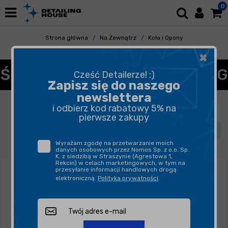
0
Strona główna
Na Zewnątrz
Koła i Opony
Czyszczenie Felg
×
ŚRODKI DO CZYSZCZENIA FELG
Cześć Detailerze! :)
Zapisz się do naszego
newslettera
FILTROWANIE
SORTUJ
i odbierz kod rabatowy 5% na
pierwsze zakupy
1
2
3
4
5
Wyrażam zgodę na przetwarzanie moich
danych osobowych przez Nomos Sp. z o.o. Sp.
K. z siedzibą w Straszynie (Agrestowa 1,
Rekcin) w celach marketingowych, w tym na
przesyłanie informacji handlowych drogą
elektroniczną.
Polityka prywatności
.