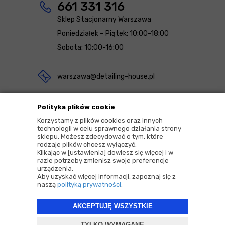
661 331 316
Sklep Stacjonarny Warszawa
Poniedziałek – Piątek: 10:00-18:00
Sobota: 10:00-16:00
warszawa@detailing-house.pl
Magazyn Rekcin
Polityka plików cookie
Nomos Sp. z o.o. sp.k.
Korzystamy z plików cookies oraz innych
technologii w celu sprawnego działania strony
ul. Agrestowa 1
sklepu. Możesz zdecydować o tym, które
rodzaje plików chcesz wyłączyć.
83-010 Rekcin
Klikając w [ustawienia] dowiesz się więcej i w
razie potrzeby zmienisz swoje preferencje
urządzenia.
Aby uzyskać więcej informacji, zapoznaj się z
naszą
polityką prywatności
.
AKCEPTUJĘ WSZYSTKIE
2026 © Copyrights by |
Detailing House
TYLKO WYMAGANE