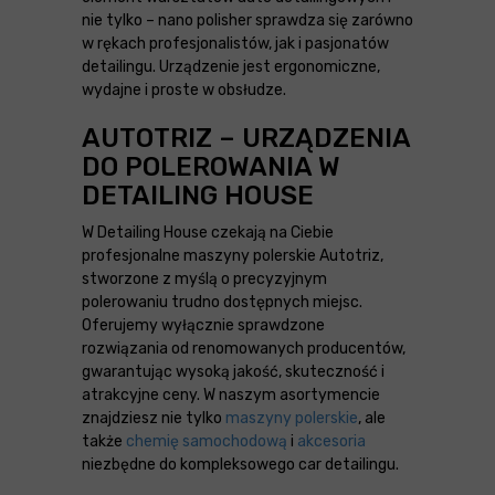
nie tylko – nano polisher sprawdza się zarówno
w rękach profesjonalistów, jak i pasjonatów
detailingu. Urządzenie jest ergonomiczne,
wydajne i proste w obsłudze.
AUTOTRIZ – URZĄDZENIA
DO POLEROWANIA W
DETAILING HOUSE
W Detailing House czekają na Ciebie
profesjonalne maszyny polerskie Autotriz,
stworzone z myślą o precyzyjnym
polerowaniu trudno dostępnych miejsc.
Oferujemy wyłącznie sprawdzone
rozwiązania od renomowanych producentów,
gwarantując wysoką jakość, skuteczność i
atrakcyjne ceny. W naszym asortymencie
znajdziesz nie tylko
maszyny polerskie
, ale
także
chemię samochodową
i
akcesoria
niezbędne do kompleksowego car detailingu.