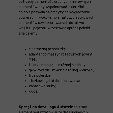
potrzeby demontażu drobnych i nierównych
elementów, aby wypolerować lakier. Mini
polerka pozwala na precyzyjne wygładzenie
powierzchni wokół emblematów, plastikowych
elementów czy lakierowanych detali we
wnętrzu pojazdu. W zestawie oprócz polerki
znajdziemy:
elastyczną przedłużkę;
adapter do maszyn rotacyjnych (gwint:
M14);
talerze mocujące o różnej średnicy;
gąbki twarde i miękkie o różnej wielkości;
filce polerskie;
stożkowe gąbki do polerowania;
zapasowe śruby;
klucz.
Sprzęt do detailingu Autotriz
to stały
element warsztatów auto detailingowych i