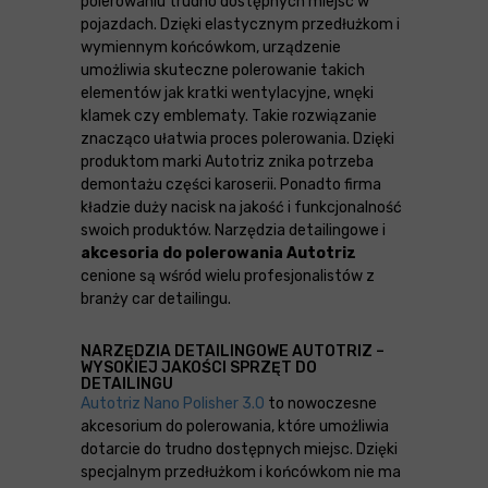
polerowaniu trudno dostępnych miejsc w
pojazdach. Dzięki elastycznym przedłużkom i
wymiennym końcówkom, urządzenie
umożliwia skuteczne polerowanie takich
elementów jak kratki wentylacyjne, wnęki
klamek czy emblematy. Takie rozwiązanie
znacząco ułatwia proces polerowania. Dzięki
produktom marki Autotriz znika potrzeba
demontażu części karoserii. Ponadto firma
kładzie duży nacisk na jakość i funkcjonalność
swoich produktów. Narzędzia detailingowe i
akcesoria do polerowania Autotriz
cenione są wśród wielu profesjonalistów z
branży car detailingu.
NARZĘDZIA DETAILINGOWE AUTOTRIZ –
WYSOKIEJ JAKOŚCI SPRZĘT DO
DETAILINGU
Autotriz Nano Polisher 3.0
to nowoczesne
akcesorium do polerowania, które umożliwia
dotarcie do trudno dostępnych miejsc. Dzięki
specjalnym przedłużkom i końcówkom nie ma