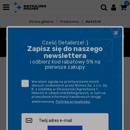
0
Strona główna
Producenci
Autotriz
×
AUTOTRIZ - URZĄDZENIA DO
Cześć Detailerze! :)
POLEROWANIA
Zapisz się do naszego
newslettera
i odbierz kod rabatowy 5% na
FILTROWANIE
SORTUJ
pierwsze zakupy
Wyrażam zgodę na przetwarzanie moich
danych osobowych przez Nomos Sp. z o.o. Sp.
Brak produktów w wybranej kategorii spełniających
K. z siedzibą w Straszynie (Agrestowa 1,
Rekcin) w celach marketingowych, w tym na
kryteria wyświetlania.
przesyłanie informacji handlowych drogą
elektroniczną.
Polityka prywatności
.
AUTOTRIZ
Polerowanie dużych powierzchni karoserii nie
stanowi problemu dla standardowych maszyn