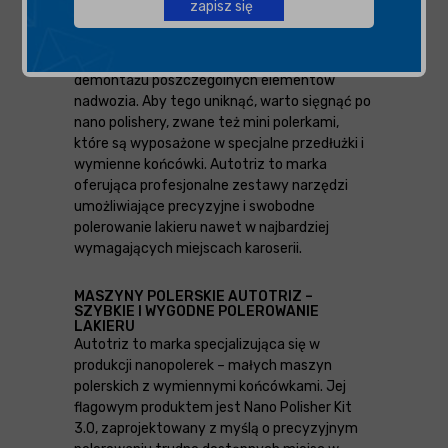
zapisz się
polerskich, jednak dotarcie do trudno
dostępnych miejsc, w tym wnęk – zagięć czy
przestrzeni za klamkami – często wymaga
demontażu poszczególnych elementów
nadwozia. Aby tego uniknąć, warto sięgnąć po
nano polishery, zwane też mini polerkami,
które są wyposażone w specjalne przedłużki i
wymienne końcówki. Autotriz to marka
oferująca profesjonalne zestawy narzędzi
umożliwiające precyzyjne i swobodne
polerowanie lakieru nawet w najbardziej
wymagających miejscach karoserii.
MASZYNY POLERSKIE AUTOTRIZ –
SZYBKIE I WYGODNE POLEROWANIE
LAKIERU
Autotriz to marka specjalizująca się w
produkcji nanopolerek – małych maszyn
polerskich z wymiennymi końcówkami. Jej
flagowym produktem jest Nano Polisher Kit
3.0, zaprojektowany z myślą o precyzyjnym