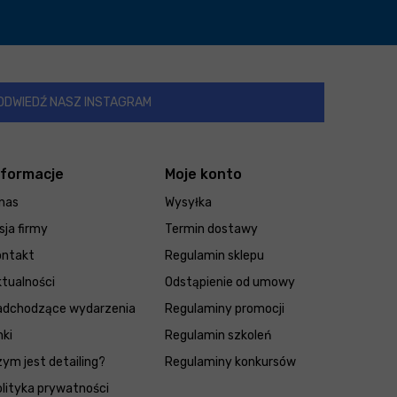
ODWIEDŹ NASZ INSTAGRAM
nformacje
Moje konto
nas
Wysyłka
sja firmy
Termin dostawy
ontakt
Regulamin sklepu
tualności
Odstąpienie od umowy
adchodzące wydarzenia
Regulaminy promocji
nki
Regulamin szkoleń
ym jest detailing?
Regulaminy konkursów
lityka prywatności