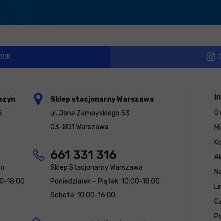
OOK
I
szyn
Sklep stacjonarny Warszawa
O 
5
ul. Jana Zamoyskiego 53
03-801 Warszawa
Mi
K
661 331 316
Ak
yn
Sklep Stacjonarny Warszawa
N
00-18:00
Poniedziałek – Piątek: 10:00-18:00
Li
Sobota: 10:00-16:00
Cz
Po