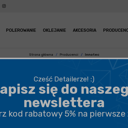
POLEROWANIE
OKLEJANIE
AKCESORIA
PRODUCENC
Strona główna
Producenci
Innotec
ARUJĄCE W SPRAYU, SMARY TE
Cześć Detailerze! :)
apisz się do nasze
PODKATEGORIA
CENA
newslettera
erz kod rabatowy 5% na pierwsze
POKAŻ PO:
21