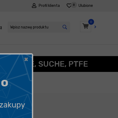
0
Profil klienta
Ulubione
0
I
PROMOCJE
×
FLONOWE, SUCHE, PTFE
go
 zakupy