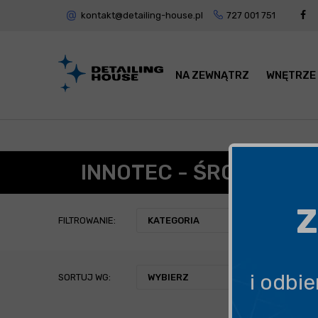
kontakt@detailing-house.pl
727 001 751
NA ZEWNĄTRZ
WNĘTRZE
INNOTEC - ŚRODKI SM
Z
FILTROWANIE:
KATEGORIA
i odbi
SORTUJ WG:
WYBIERZ