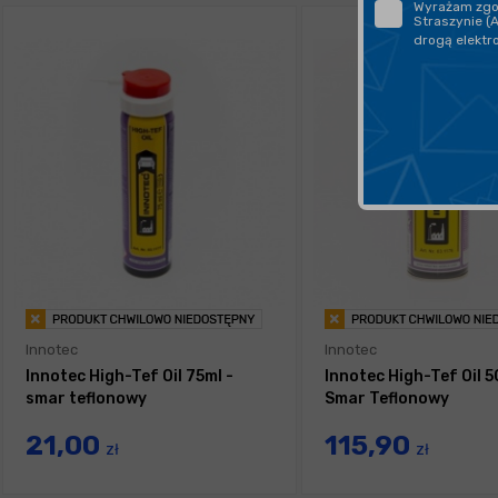
Wyrażam zgod
Straszynie (
drogą elektr
Innotec
Innotec
Innotec High-Tef Oil 75ml -
Innotec High-Tef Oil 5
smar teflonowy
Smar Teflonowy
21,00
115,90
zł
zł