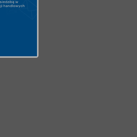
siedzibą w
cji handlowych