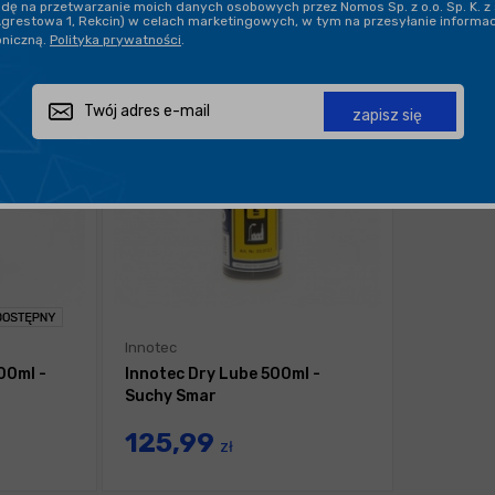
ę na przetwarzanie moich danych osobowych przez Nomos Sp. z o.o. Sp. K. z 
Agrestowa 1, Rekcin) w celach marketingowych, w tym na przesyłanie informa
oniczną.
Polityka prywatności
.
zapisz się
Innotec
00ml -
Innotec Dry Lube 500ml -
Suchy Smar
125,99
zł