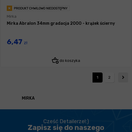
Mirka
Mirka Abralon 34mm gradacja 2000 - krążek ścierny
6,47
zł
do koszyka
1
2
MIRKA
Cześć Detailerze!:)
Zapisz się do naszego