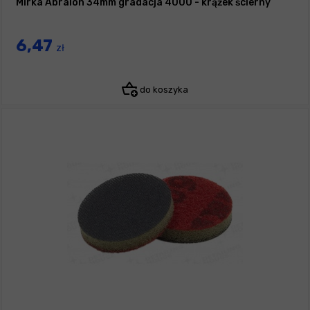
Mirka Abralon 34mm gradacja 4000 - krążek ścierny
6,47
zł
do koszyka