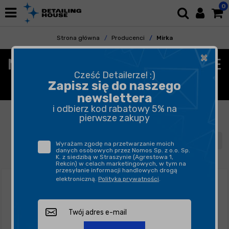
0
Strona główna
Producenci
Mirka
×
MIRKA - MATERIAŁY ŚCIERNE
Cześć Detailerze! :)
DO SZLIFOWANIA
Zapisz się do naszego
newslettera
i odbierz kod rabatowy 5% na
FILTROWANIE
SORTUJ
pierwsze zakupy
1
2
Wyrażam zgodę na przetwarzanie moich
danych osobowych przez Nomos Sp. z o.o. Sp.
K. z siedzibą w Straszynie (Agrestowa 1,
Rekcin) w celach marketingowych, w tym na
przesyłanie informacji handlowych drogą
elektroniczną.
Polityka prywatności
.