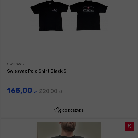
Swissvax
Swissvax Polo Shirt Black S
165,00
220,00
zł
zł
do koszyka