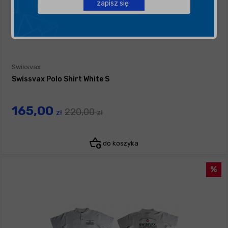
zapisz się
Swissvax
Swissvax Polo Shirt White S
165,00
220,00
zł
zł
do koszyka