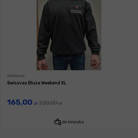
Swissvax
Swissvax Bluza Weekend XL
165,00
220,00
zł
zł
do koszyka