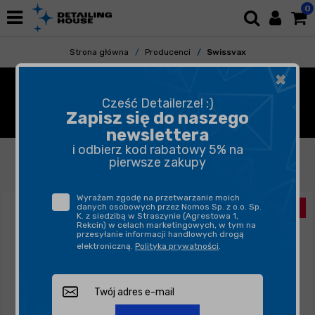
0
Strona główna
Producenci
Swissvax
×
SWISSVAX - KOSMETYKI
Cześć Detailerze! :)
SAMOCHODOWE
Zapisz się do naszego
newslettera
i odbierz kod rabatowy 5% na
FILTROWANIE
SORTUJ
pierwsze zakupy
Wyrażam zgodę na przetwarzanie moich
danych osobowych przez Nomos Sp. z o.o. Sp.
K. z siedzibą w Straszynie (Agrestowa 1,
Rekcin) w celach marketingowych, w tym na
przesyłanie informacji handlowych drogą
elektroniczną.
Polityka prywatności
.