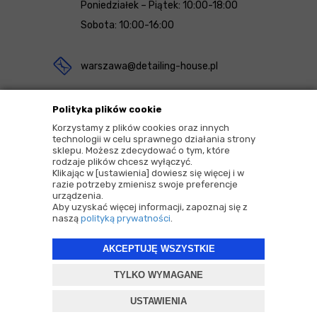
Poniedziałek – Piątek: 10:00-18:00
Sobota: 10:00-16:00
warszawa@detailing-house.pl
Magazyn Rekcin
Polityka plików cookie
Nomos Sp. z o.o. sp.k.
Korzystamy z plików cookies oraz innych
technologii w celu sprawnego działania strony
ul. Agrestowa 1
sklepu. Możesz zdecydować o tym, które
rodzaje plików chcesz wyłączyć.
83-010 Rekcin
Klikając w [ustawienia] dowiesz się więcej i w
razie potrzeby zmienisz swoje preferencje
urządzenia.
Aby uzyskać więcej informacji, zapoznaj się z
naszą
polityką prywatności
.
AKCEPTUJĘ WSZYSTKIE
2026 © Copyrights by |
Detailing House
TYLKO WYMAGANE
Projekt i oprogramowanie sklepu:
ebexo
USTAWIENIA