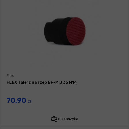
Flex
FLEX Talerz na rzep BP-M D 35 M14
70,90
zł
do koszyka