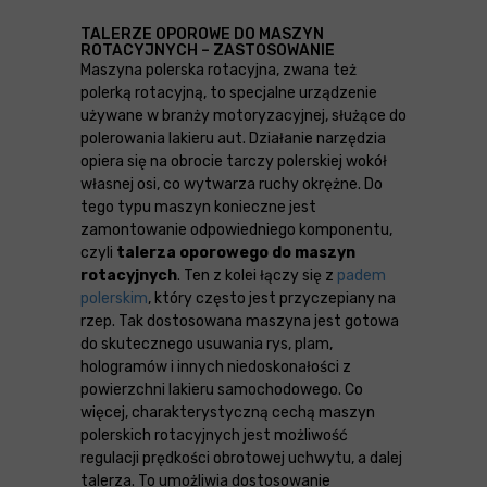
TALERZE OPOROWE DO MASZYN
ROTACYJNYCH – ZASTOSOWANIE
Maszyna polerska rotacyjna, zwana też
polerką rotacyjną, to specjalne urządzenie
używane w branży motoryzacyjnej, służące do
polerowania lakieru aut. Działanie narzędzia
opiera się na obrocie tarczy polerskiej wokół
własnej osi, co wytwarza ruchy okrężne. Do
tego typu maszyn konieczne jest
zamontowanie odpowiedniego komponentu,
czyli
talerza oporowego do maszyn
rotacyjnych
. Ten z kolei łączy się z
padem
polerskim
, który często jest przyczepiany na
rzep. Tak dostosowana maszyna jest gotowa
do skutecznego usuwania rys, plam,
hologramów i innych niedoskonałości z
powierzchni lakieru samochodowego. Co
więcej, charakterystyczną cechą maszyn
polerskich rotacyjnych jest możliwość
regulacji prędkości obrotowej uchwytu, a dalej
talerza. To umożliwia dostosowanie