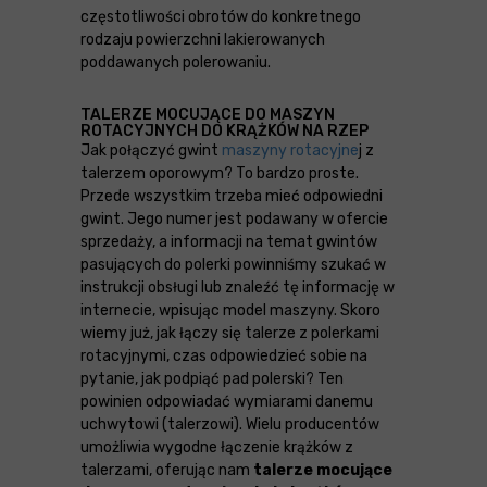
częstotliwości obrotów do konkretnego
rodzaju powierzchni lakierowanych
poddawanych polerowaniu.
TALERZE MOCUJĄCE DO MASZYN
ROTACYJNYCH DO KRĄŻKÓW NA RZEP
Jak połączyć gwint
maszyny rotacyjne
j z
talerzem oporowym? To bardzo proste.
Przede wszystkim trzeba mieć odpowiedni
gwint. Jego numer jest podawany w ofercie
sprzedaży, a informacji na temat gwintów
pasujących do polerki powinniśmy szukać w
instrukcji obsługi lub znaleźć tę informację w
internecie, wpisując model maszyny. Skoro
wiemy już, jak łączy się talerze z polerkami
rotacyjnymi, czas odpowiedzieć sobie na
pytanie, jak podpiąć pad polerski? Ten
powinien odpowiadać wymiarami danemu
uchwytowi (talerzowi). Wielu producentów
umożliwia wygodne łączenie krążków z
talerzami, oferując nam
talerze mocujące