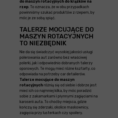
do maszyn rotacyjnych do krążków na
rzep
. To oznacza, że w obu przypadkach
powinniśmy szukać produktów z rzepem, by
móc je ze sobą spiąć.
TALERZE MOCUJĄCE DO
MASZYN ROTACYJNYCH
TO NIEZBĘDNIK
Nie da się świadczyć wysokiej jakości usługi
polerowania aut zarówno bez właściwej
polerki, jak i odpowiednio dobranych talerzy
oporowych. Te mogą mieć różne kształty, co
odpowiada na potrzeby car detailerów.
Talerze mocujące do maszyn
rotacyjnych
różnią się od siebie i dobrze jest
mieć ich co najmniej kilka, by móc poradzić
sobie z zakamarkami i płynnymi zagięciami na
karoserii auta. To choćby miejsca, gdzie
kończą się zderzaki, okolice maskownicy,
zagięcia przy lusterkach czy spoilery.