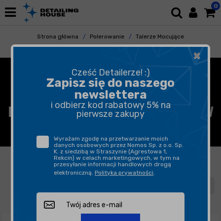
0
Strona główna
Polerowanie
Talerze Mocujące
Talerze - Rotacja
×
TALERZE MOCUJĄCE,
Cześć Detailerze! :)
Zapisz się do naszego
OPOROWE DO MASZYN
newslettera
i odbierz kod rabatowy 5% na
ROTACYJNYCH DO KRĄŻKÓW
pierwsze zakupy
NA RZEP
Wyrażam zgodę na przetwarzanie moich
danych osobowych przez Nomos Sp. z o.o. Sp.
K. z siedzibą w Straszynie (Agrestowa 1,
FILTROWANIE
SORTUJ
Rekcin) w celach marketingowych, w tym na
przesyłanie informacji handlowych drogą
elektroniczną.
Polityka prywatności
.
1
2