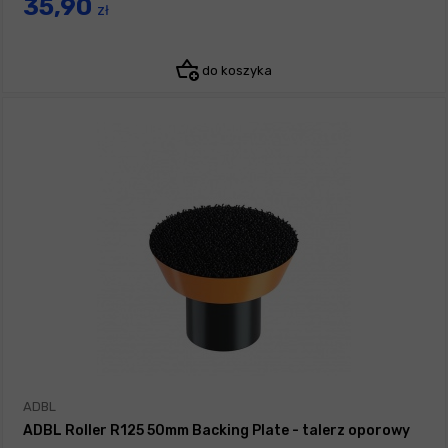
35,90
zł
do koszyka
ADBL
ADBL Roller R125 50mm Backing Plate - talerz oporowy