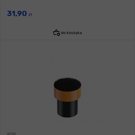
31,90
zł
do koszyka
ADBL