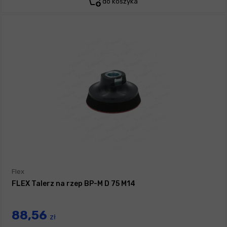
do koszyka
Flex
FLEX Talerz na rzep BP-M D 75 M14
88,56
zł