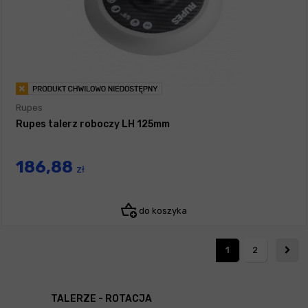
Rupes
Rupes talerz roboczy LH 125mm
186,88
zł
do koszyka
1
2
TALERZE - ROTACJA