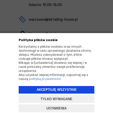
Sobota: 10:00-16:00
warszawa@detailing-house.pl
Magazyn Rekcin
Polityka plików cookie
Nomos Sp. z o.o. sp.k.
Korzystamy z plików cookies oraz innych
ul. Agrestowa 1
technologii w celu sprawnego działania strony
sklepu. Możesz zdecydować o tym, które
83-010 Rekcin
rodzaje plików chcesz wyłączyć.
Klikając w [ustawienia] dowiesz się więcej i w
razie potrzeby zmienisz swoje preferencje
urządzenia.
Aby uzyskać więcej informacji, zapoznaj się z
naszą
polityką prywatności
.
2026 © Copyrights by |
Detailing House
AKCEPTUJĘ WSZYSTKIE
Projekt i oprogramowanie sklepu:
ebexo
TYLKO WYMAGANE
USTAWIENIA