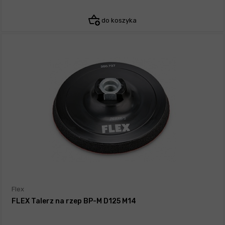
do koszyka
Flex
FLEX Talerz na rzep BP-M D125 M14