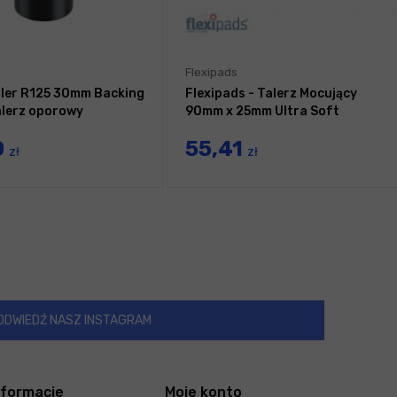
Flexipads
ler R125 30mm Backing
Flexipads - Talerz Mocujący
talerz oporowy
90mm x 25mm Ultra Soft
0
55,41
zł
zł
ODWIEDŹ NASZ INSTAGRAM
nformacje
Moje konto