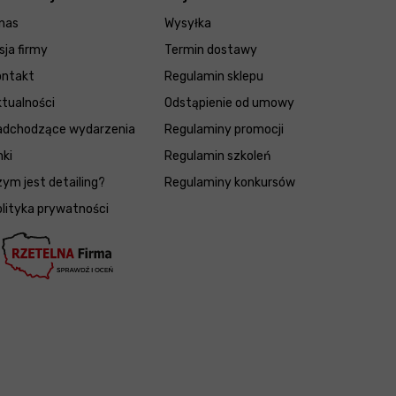
nas
Wysyłka
sja firmy
Termin dostawy
ontakt
Regulamin sklepu
tualności
Odstąpienie od umowy
adchodzące wydarzenia
Regulaminy promocji
nki
Regulamin szkoleń
ym jest detailing?
Regulaminy konkursów
lityka prywatności