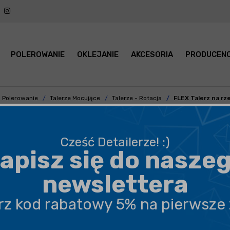
POLEROWANIE
OKLEJANIE
AKCESORIA
PRODUCENC
Polerowanie
Talerze Mocujące
Talerze - Rotacja
FLEX Talerz na rz
Cześć Detailerze! :)
apisz się do nasze
BEZPIECZNA WYSYŁKA
newslettera
DARMOWA DOSTAWA OD 199,90 ZŁ
erz kod rabatowy 5% na pierwsze
PROFESJONALNE DORADZTWO