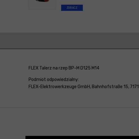
ZOBACZ
FLEX Talerz na rzep BP-M D125 M14
Podmiot odpowiedzialny:
FLEX-Elektrowerkzeuge GmbH, Bahnhofstraße 15, 71711 