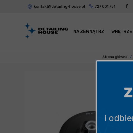
kontakt@detailing-house.pl
727 001 751
NA ZEWNĄTRZ
WNĘTRZE
Strona główna
Z
i odbi