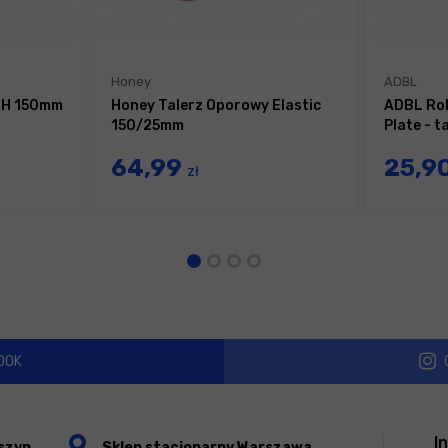
Honey
ADBL
 LH 150mm
Honey Talerz Oporowy Elastic
ADBL Rol
150/25mm
Plate - 
64,99
25,9
zł
OOK
I
szyn
Sklep stacjonarny Warszawa