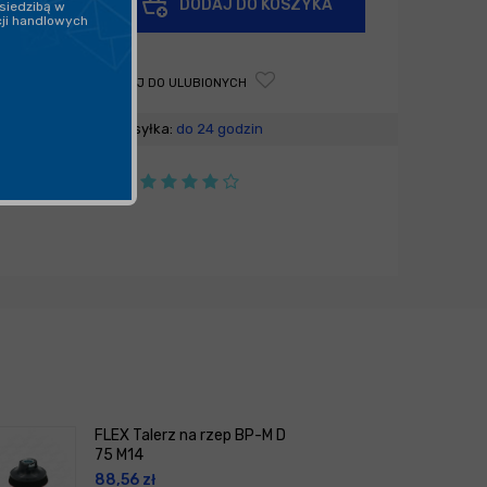
DODAJ DO KOSZYKA
siedzibą w
-
cji handlowych
DODAJ DO ULUBIONYCH
Wysyłka:
do 24 godzin
FLEX Talerz na rzep BP-M D
75 M14
88,56
zł