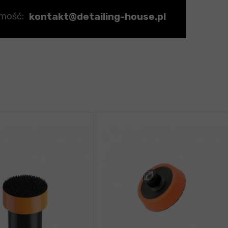
kontakt@detailing-house.pl
omość: