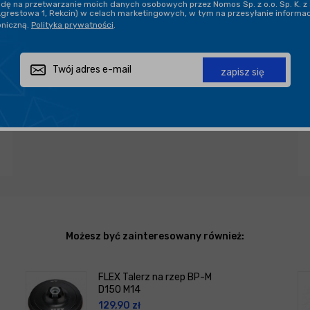
ę na przetwarzanie moich danych osobowych przez Nomos Sp. z o.o. Sp. K. z 
Agrestowa 1, Rekcin) w celach marketingowych, w tym na przesyłanie informa
oniczną.
Polityka prywatności
.
Zapytaj o produkt
Poleć znajomemu
Udostępnij
zapisz się
Możesz być zainteresowany również:
FLEX Talerz na rzep BP-M
D150 M14
129,90
zł