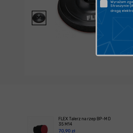
Wyrażam zgod
Straszynie (
drogą elektr
FLEX Talerz na rzep BP-M D
35 M14
70,90
zł