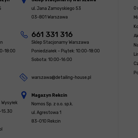
O 
5
ul. Jana Zamoyskiego 53
03-801 Warszawa
Mi
K
661 331 316
Ak
yn
Sklep Stacjonarny Warszawa
N
00-18:00
Poniedziałek – Piątek: 10:00-18:00
Li
Sobota: 10:00-16:00
Cz
Po
warszawa@detailing-house.pl
Magazyn Rekcin
a Wysyłek
Nomos Sp. z o.o. sp.k.
-15.30
ul. Agrestowa 1
83-010 Rekcin
pl