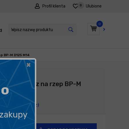
0
Profil klienta
Ulubione
0
I
PROMOCJE
ep BP-M D125 M14
×
Producent:
Flex
FLEX Talerz na rzep BP-M
go
D125 M14
106,90
zł
 zakupy
+