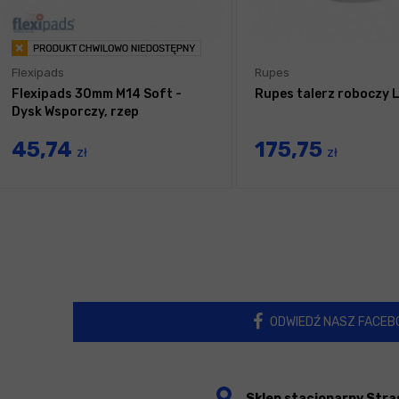
Flexipads
Rupes
Flexipads 30mm M14 Soft -
Rupes talerz roboczy
Dysk Wsporczy, rzep
45,74
175,75
zł
zł
ODWIEDŹ NASZ FACEB
Sklep stacjonarny Stra