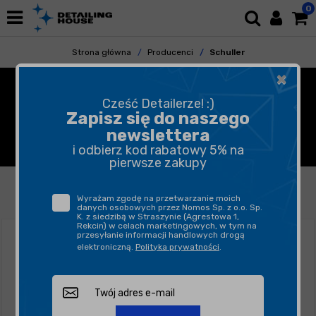
0
Strona główna
Producenci
Schuller
×
SCHULLER - TAŚMY
Cześć Detailerze! :)
MASKUJĄCE, PĘDZELKI
Zapisz się do naszego
newslettera
DETAILINGOWE
i odbierz kod rabatowy 5% na
pierwsze zakupy
FILTROWANIE
SORTUJ
Wyrażam zgodę na przetwarzanie moich
danych osobowych przez Nomos Sp. z o.o. Sp.
K. z siedzibą w Straszynie (Agrestowa 1,
Rekcin) w celach marketingowych, w tym na
przesyłanie informacji handlowych drogą
elektroniczną.
Polityka prywatności
.