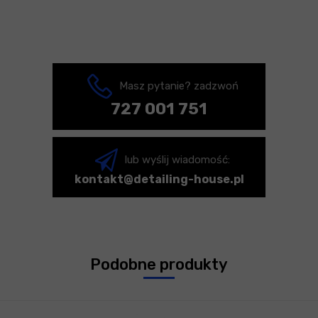
Masz pytanie? zadzwoń
727 001 751
lub wyślij wiadomość:
kontakt@detailing-house.pl
Podobne produkty