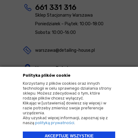
661 331 316
Sklep Stacjonarny Warszawa
Poniedziałek – Piątek: 10:00-18:00
Sobota: 10:00-16:00
warszawa@detailing-house.pl
Magazyn Rekcin
Polityka plików cookie
Nomos Sp. z o.o. sp.k.
Korzystamy z plików cookies oraz innych
ul. Agrestowa 1
technologii w celu sprawnego działania strony
sklepu. Możesz zdecydować o tym, które
83-010 Rekcin
rodzaje plików chcesz wyłączyć.
Klikając w [ustawienia] dowiesz się więcej i w
razie potrzeby zmienisz swoje preferencje
urządzenia.
Aby uzyskać więcej informacji, zapoznaj się z
naszą
polityką prywatności
.
2026 © Copyrights by |
Detailing House
AKCEPTUJĘ WSZYSTKIE