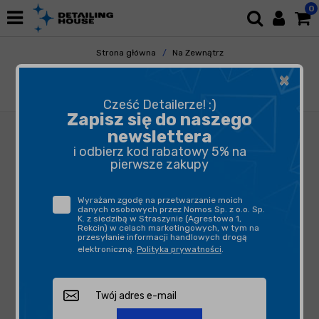
0
Strona główna
Na Zewnątrz
Elementy Metalowe
Polerowanie Metalu
×
Schuller Scratch Wełna Stalowa 200g -
Granulacja 000
Cześć Detailerze! :)
Zapisz się do naszego
newslettera
i odbierz kod rabatowy 5% na
pierwsze zakupy
Wyrażam zgodę na przetwarzanie moich
danych osobowych przez Nomos Sp. z o.o. Sp.
K. z siedzibą w Straszynie (Agrestowa 1,
Rekcin) w celach marketingowych, w tym na
przesyłanie informacji handlowych drogą
elektroniczną.
Polityka prywatności
.