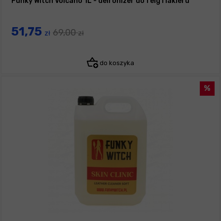
Funky Witch Volcano 1L - deironizer do felg i lakieru
51,75
69,00
zł
zł
do koszyka