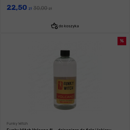
22,50
30,00
zł
zł
do koszyka
Funky Witch