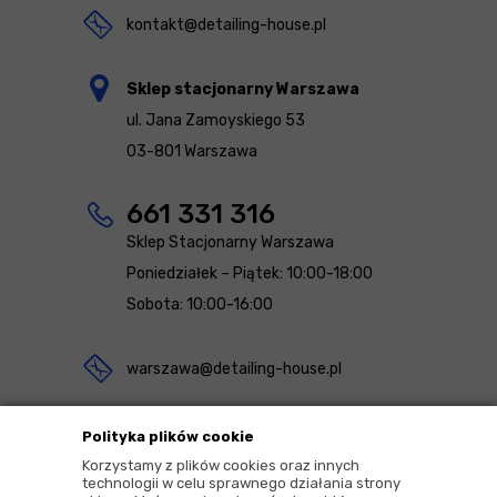
kontakt@detailing-house.pl
Sklep stacjonarny Warszawa
ul. Jana Zamoyskiego 53
03-801 Warszawa
661 331 316
Sklep Stacjonarny Warszawa
Poniedziałek – Piątek: 10:00-18:00
Sobota: 10:00-16:00
warszawa@detailing-house.pl
Magazyn Rekcin
Polityka plików cookie
Nomos Sp. z o.o. sp.k.
Korzystamy z plików cookies oraz innych
technologii w celu sprawnego działania strony
ul. Agrestowa 1