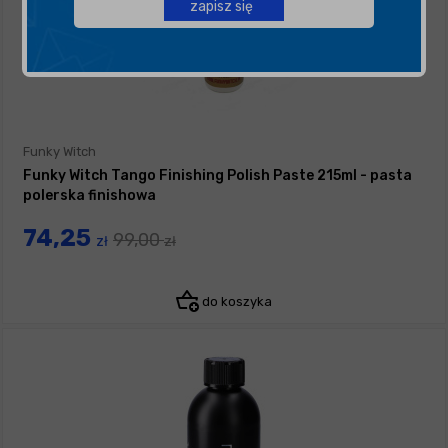
zapisz się
Funky Witch
Funky Witch Tango Finishing Polish Paste 215ml - pasta
polerska finishowa
74,25
99,00
zł
zł
do koszyka