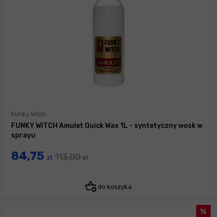
Funky Witch
FUNKY WITCH Amulet Quick Wax 1L - syntetyczny wosk w
sprayu
84,75
113,00
zł
zł
do koszyka