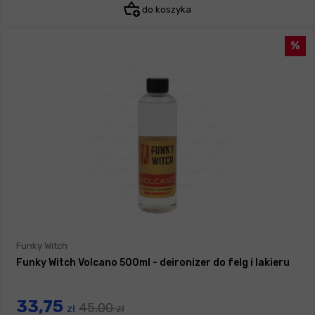
do koszyka
Funky Witch
Funky Witch Volcano 500ml - deironizer do felg i lakieru
33,75
45,00
zł
zł