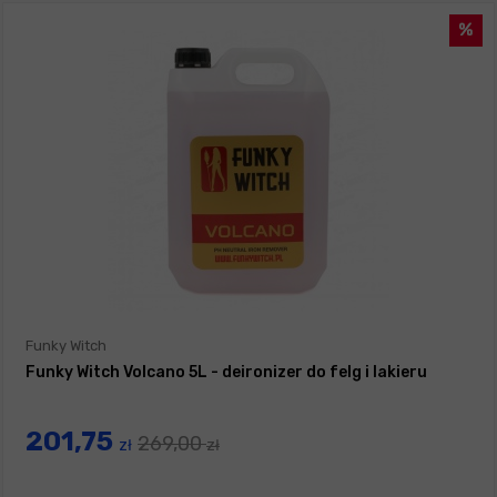
Funky Witch
Funky Witch Volcano 5L - deironizer do felg i lakieru
201,75
269,00
zł
zł