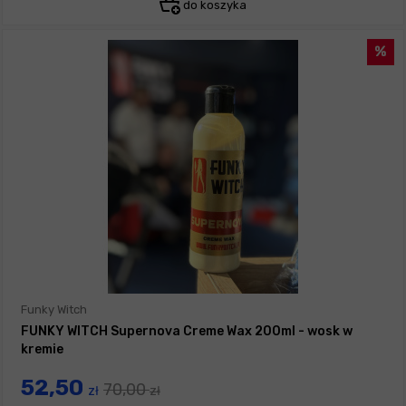
do koszyka
Funky Witch
FUNKY WITCH Supernova Creme Wax 200ml - wosk w
kremie
52,50
70,00
zł
zł