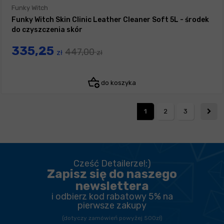
Funky Witch
Funky Witch Skin Clinic Leather Cleaner Soft 5L - środek
do czyszczenia skór
335,25
447,00
zł
zł
do koszyka
1
2
3
Cześć Detailerze!:)
Zapisz się do naszego
newslettera
i odbierz kod rabatowy 5% na
pierwsze zakupy
(dotyczy zamówień powyżej 500zł)