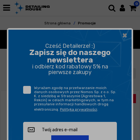
0
Strona główna
Promocje
×
FUNKY -25%
Cześć Detailerze! :)
Zapisz się do naszego
FILTROWANIE
SORTUJ
newslettera
i odbierz kod rabatowy 5% na
pierwsze zakupy
1
2
3
Wyrażam zgodę na przetwarzanie moich
danych osobowych przez Nomos Sp. z o.o. Sp.
K. z siedzibą w Straszynie (Agrestowa 1,
Rekcin) w celach marketingowych, w tym na
przesyłanie informacji handlowych drogą
elektroniczną.
Polityka prywatności
.