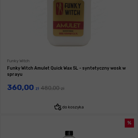
Funky Witch
Funky Witch Amulet Quick Wax 5L - syntetyczny wosk w
sprayu
360,00
480,00
zł
zł
do koszyka