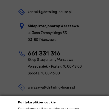
kontakt@detailing-house.pl
Sklep stacjonarny Warszawa
ul. Jana Zamoyskiego 53
03-801 Warszawa
661 331 316
Sklep Stacjonarny Warszawa
Poniedziałek – Piątek: 10:00-18:00
Sobota: 10:00-16:00
warszawa@detailing-house.pl
Magazyn Rekcin
Polityka plików cookie
Nomos Sp. z o.o. sp.k.
Korzystamy z plików cookies oraz innych