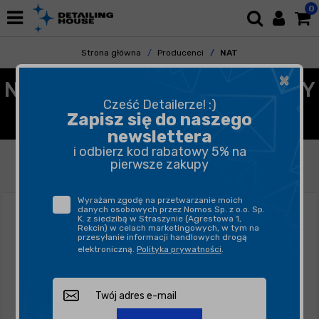
0
Strona główna
Producenci
NAT
×
NAT - GĄBKI POLERSKIE, PADY
Cześć Detailerze! :)
MIKROFIBROWE
Zapisz się do naszego
newslettera
i odbierz kod rabatowy 5% na
FILTROWANIE
SORTUJ
pierwsze zakupy
Wyrażam zgodę na przetwarzanie moich
danych osobowych przez Nomos Sp. z o.o. Sp.
K. z siedzibą w Straszynie (Agrestowa 1,
Rekcin) w celach marketingowych, w tym na
przesyłanie informacji handlowych drogą
elektroniczną.
Polityka prywatności
.