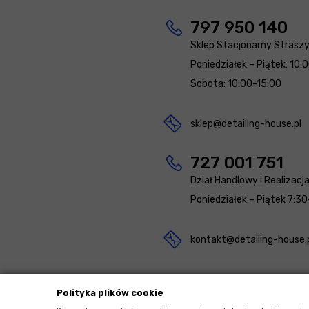
797 950 140
Sklep Stacjonarny Strasz
Poniedziałek – Piątek: 10:
Sobota: 10:00-15:00
sklep@detailing-house.pl
727 001 751
Dział Handlowy i Realizacj
Poniedziałek – Piątek 7:30
kontakt@detailing-house.
Polityka plików cookie