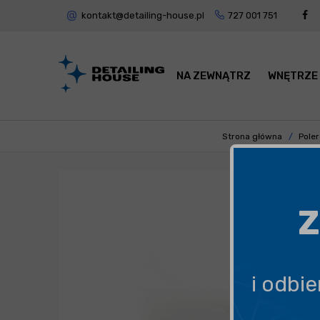
kontakt@detailing-house.pl
727 001 751
NA ZEWNĄTRZ
WNĘTRZE
Strona główna
Pole
Z
i odbi