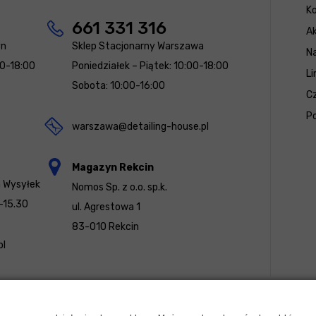
K
661 331 316
Ak
yn
Sklep Stacjonarny Warszawa
N
00-18:00
Poniedziałek – Piątek: 10:00-18:00
Li
Sobota: 10:00-16:00
Cz
Po
warszawa@detailing-house.pl
Magazyn Rekcin
a Wysyłek
Nomos Sp. z o.o. sp.k.
-15.30
ul. Agrestowa 1
83-010 Rekcin
pl