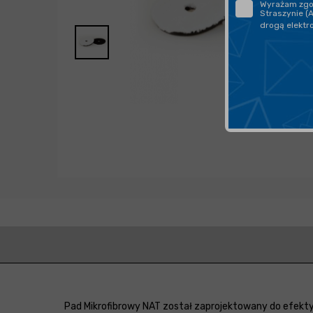
Wyrażam zgod
Straszynie (
drogą elektr
Pad Mikrofibrowy NAT został zaprojektowany do efektyw