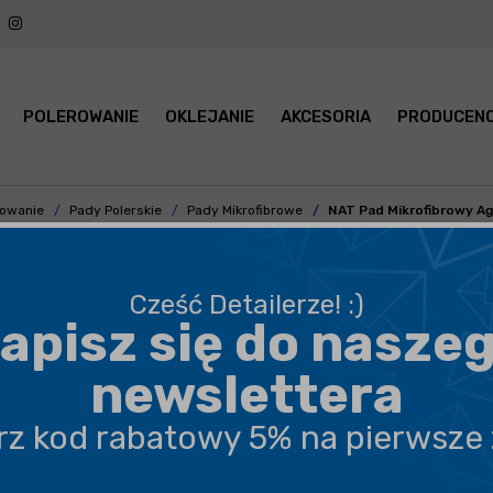
POLEROWANIE
OKLEJANIE
AKCESORIA
PRODUCENC
rowanie
Pady Polerskie
Pady Mikrofibrowe
NAT Pad Mikrofibrowy A
Cześć Detailerze! :)
apisz się do nasze
BEZPIECZNA WYSYŁKA
newslettera
DARMOWA DOSTAWA OD 199,90 ZŁ
erz kod rabatowy 5% na pierwsze
PROFESJONALNE DORADZTWO