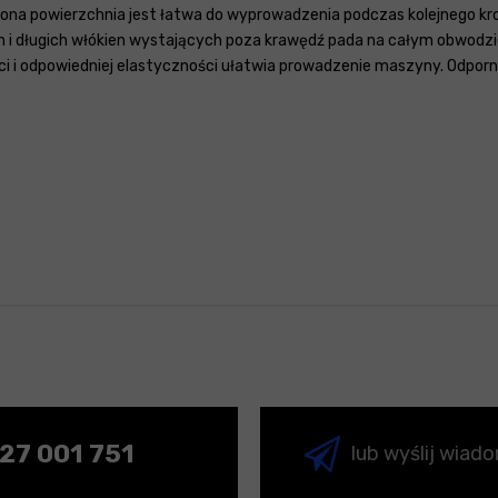
wiona powierzchnia jest łatwa do wyprowadzenia podczas kolejnego k
 i długich włókien wystających poza krawędź pada na całym obwodzie
ci i odpowiedniej elastyczności ułatwia prowadzenie maszyny. Odporny
27 001 751
lub wyślij wiad