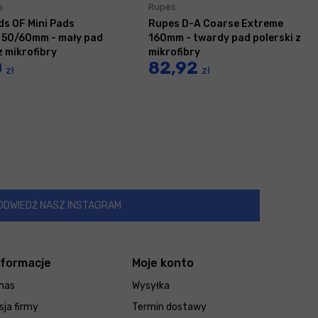
s
Rupes
ds OF Mini Pads
Rupes D-A Coarse Extreme
 50/60mm - mały pad
160mm - twardy pad polerski z
z mikrofibry
mikrofibry
0
82,92
zł
zł
ODWIEDŹ NASZ INSTAGRAM
nformacje
Moje konto
nas
Wysyłka
sja firmy
Termin dostawy