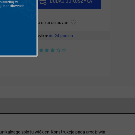
DODAJ DO KOSZYKA
siedzibą w
-
cji handlowych
DODAJ DO ULUBIONYCH
Wysyłka:
do 24 godzin
unikalnego splotu włókien. Konstrukcja pada umożliwia