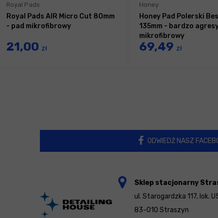
Royal Pads
Honey
Royal Pads AIR Micro Cut 80mm
Honey Pad Polerski Bes
- pad mikrofibrowy
135mm - bardzo agres
mikrofibrowy
21,00
69,49
zł
zł
ODWIEDŹ NASZ FACEB
Sklep stacjonarny Stra
ul. Starogardzka 117, lok. U
83-010 Straszyn