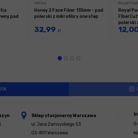
Honey
Royal Pad
tia
Honey 2 Face Fiber 135mm - pad
Royal Pa
ywny pad
polerski z mikrofibry one step
FIberCut
polerski 
32,99
12,0
zł
OOK
I
szyn
Sklep stacjonarny Warszawa
O 
5
ul. Jana Zamoyskiego 53
03-801 Warszawa
Mi