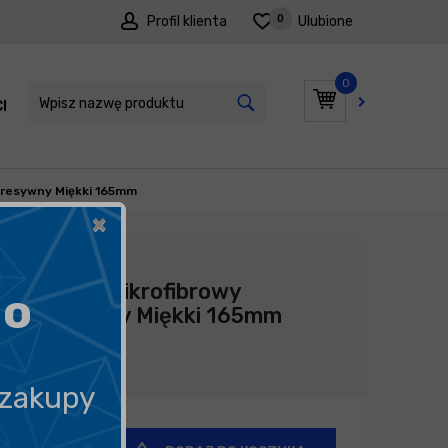
0
Profil klienta
Ulubione
0
I
PROMOCJE
gresywny Miękki 165mm
×
Producent:
NAT
NAT Pad Mikrofibrowy
go
Agresywny Miękki 165mm
40,90
zł
 zakupy
+