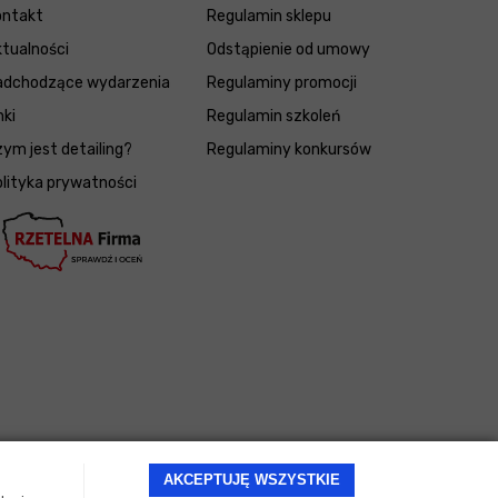
ontakt
Regulamin sklepu
tualności
Odstąpienie od umowy
adchodzące wydarzenia
Regulaminy promocji
nki
Regulamin szkoleń
ym jest detailing?
Regulaminy konkursów
lityka prywatności
AKCEPTUJĘ WSZYSTKIE