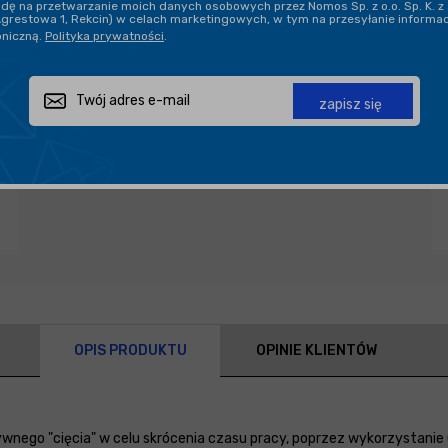
ę na przetwarzanie moich danych osobowych przez Nomos Sp. z o.o. Sp. K. z 
Agrestowa 1, Rekcin) w celach marketingowych, w tym na przesyłanie informa
oniczną.
Polityka prywatności
.
Zapytaj o produkt
Poleć znajomemu
Udostępnij
zapisz się
OPIS PRODUKTU
OPINIE KLIENTÓW
nego "cięcia" w celu skrócenia czasu pracy, poprzez wykorzystanie 