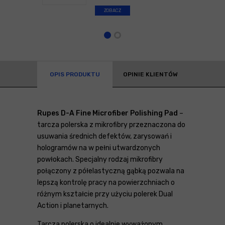
ZOBACZ
OPIS PRODUKTU
OPINIE KLIENTÓW
Rupes D-A Fine Microfiber Polishing Pad
–
tarcza polerska z mikrofibry przeznaczona do
usuwania średnich defektów, zarysowań i
hologramów na w pełni utwardzonych
powłokach. Specjalny rodzaj mikrofibry
połączony z półelastyczną gąbką pozwala na
lepszą kontrolę pracy na powierzchniach o
różnym kształcie przy użyciu polerek Dual
Action i planetarnych.
Tarcza polerska o idealnie wyważonym