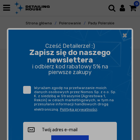
0
Strona główna
Polerowanie
Pady Polerskie
Pady Mikrofibrowe
×
Rupes D-A Fine 130mm - miękki pad polerski z
mikrofibry
Cześć Detailerze! :)
Zapisz się do naszego
newslettera
i odbierz kod rabatowy 5% na
pierwsze zakupy
Wyrażam zgodę na przetwarzanie moich
danych osobowych przez Nomos Sp. z o.o. Sp.
K. z siedzibą w Straszynie (Agrestowa 1,
Rekcin) w celach marketingowych, w tym na
przesyłanie informacji handlowych drogą
elektroniczną.
Polityka prywatności
.