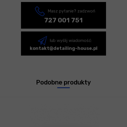
Masz pytanie? zadzwoń
727 001 751
lub wyślij wiadomość:
kontakt@detailing-house.pl
Podobne produkty