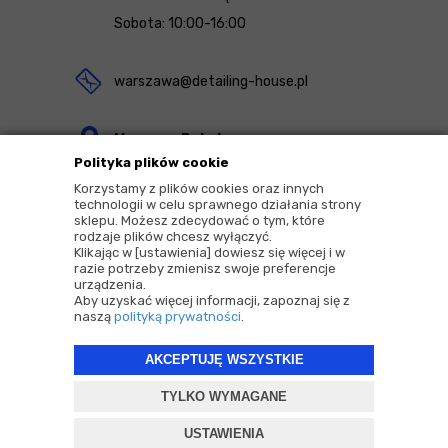
Sobota: 10:00-16:00
warszawa@detailing-house.pl
Magazyn Rekcin
Polityka plików cookie
Nomos Sp. z o.o. sp.k.
Korzystamy z plików cookies oraz innych
ul. Agrestowa 1
technologii w celu sprawnego działania strony
sklepu. Możesz zdecydować o tym, które
83-010 Rekcin
rodzaje plików chcesz wyłączyć.
Klikając w [ustawienia] dowiesz się więcej i w
razie potrzeby zmienisz swoje preferencje
urządzenia.
Aby uzyskać więcej informacji, zapoznaj się z
naszą
polityką prywatności
.
2026 © Copyrights by |
Detailing House
AKCEPTUJĘ WSZYSTKIE
Projekt i oprogramowanie sklepu:
ebexo
TYLKO WYMAGANE
USTAWIENIA