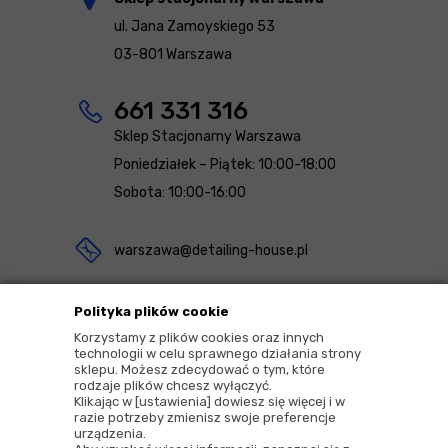
ul. Jana Zamoyskiego 53
03-801 Warszawa
661 331 316
Sklep Stacjonarny Warszawa
Poniedziałek – Piątek: 10:00-18:00
Sobota: 10:00-16:00
warszawa@detailing-house.pl
Magazyn Rekcin
Polityka plików cookie
Nomos Sp. z o.o. sp.k.
Korzystamy z plików cookies oraz innych
technologii w celu sprawnego działania strony
ul. Agrestowa 1
sklepu. Możesz zdecydować o tym, które
rodzaje plików chcesz wyłączyć.
83-010 Rekcin
Klikając w [ustawienia] dowiesz się więcej i w
razie potrzeby zmienisz swoje preferencje
urządzenia.