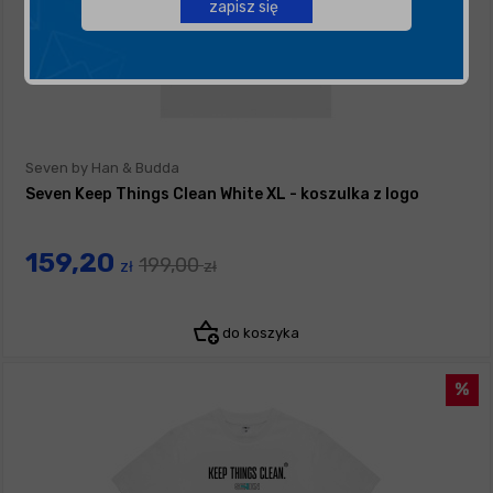
zapisz się
Seven by Han & Budda
Seven Keep Things Clean White XL - koszulka z logo
159,20
199,00
zł
zł
do koszyka