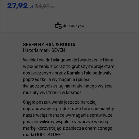
27,92
34,90
zł
zł
do koszyka
SEVEN BY HAN & BUDDA
Historia marki SEVEN
Wieloletnie detailingowe doświadczenie Hana
w połączeniu z coraz to grubszymi projektami
dostarczanymi przez Kamila stale podnosiły
poprzeczkę, a wymagania i jakość
świadczonych usług nie miały innego wyjścia –
musiały wystrzelić w kosmos.
Ciągłe poszukiwanie jeszcze bardziej
dopracowanych produktów, które spełniałyby
nasze wciąż rosnące wymagania sprawiły, że
postanowiliśmy wspólnie stworzyć własną
markę, korzystając z zaplecza chemicznego
marki GOOD STUFF !