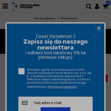
0
Strona główna
Producenci
Seven by Han & Budda
×
SEVEN BY HAN & BUDDA -
Cześć Detailerze! :)
Zapisz się do naszego
KOSMETYKI SAMOCHODOWE
newslettera
i odbierz kod rabatowy 5% na
pierwsze zakupy
FILTROWANIE
SORTUJ
Wyrażam zgodę na przetwarzanie moich
danych osobowych przez Nomos Sp. z o.o. Sp.
K. z siedzibą w Straszynie (Agrestowa 1,
Rekcin) w celach marketingowych, w tym na
przesyłanie informacji handlowych drogą
elektroniczną.
Polityka prywatności
.