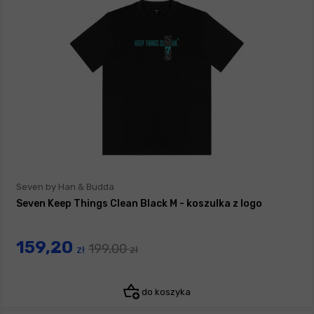
Seven by Han & Budda
Seven Keep Things Clean Black M - koszulka z logo
159,20
199,00
zł
zł
do koszyka