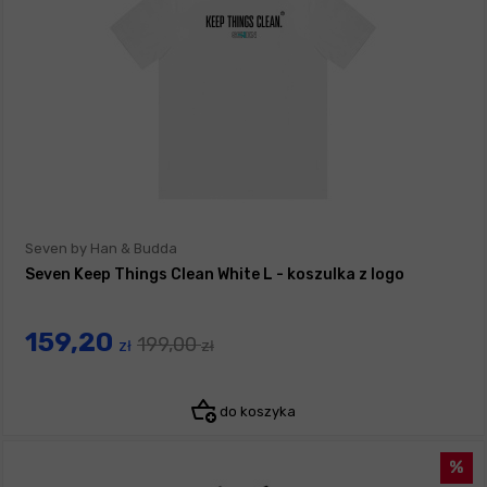
Seven by Han & Budda
Seven Keep Things Clean White L - koszulka z logo
159,20
199,00
zł
zł
do koszyka