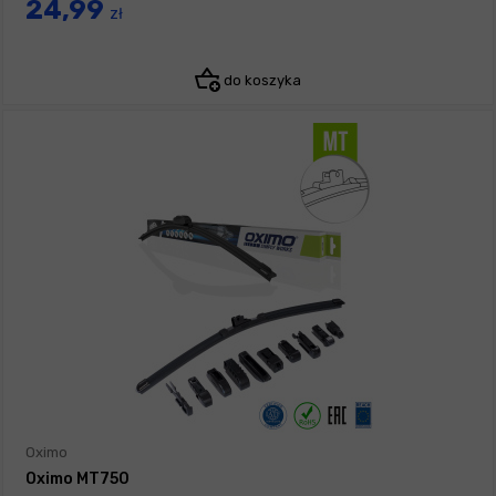
24,99
zł
do koszyka
Oximo
Oximo MT750