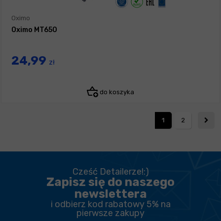
Oximo
Oximo MT650
24,99
zł
do koszyka
1
2
Cześć Detailerze!:)
Zapisz się do naszego
newslettera
i odbierz kod rabatowy 5% na
pierwsze zakupy