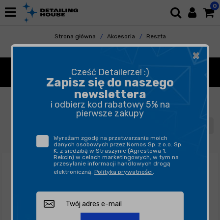
0
Strona główna
Akcesoria
Reszta
Wycieraczki Oximo
×
WYCIERACZKI OXIMO
Cześć Detailerze! :)
Zapisz się do naszego
newslettera
FILTROWANIE
SORTUJ
i odbierz kod rabatowy 5% na
pierwsze zakupy
1
2
Wyrażam zgodę na przetwarzanie moich
danych osobowych przez Nomos Sp. z o.o. Sp.
K. z siedzibą w Straszynie (Agrestowa 1,
Rekcin) w celach marketingowych, w tym na
przesyłanie informacji handlowych drogą
elektroniczną.
Polityka prywatności
.