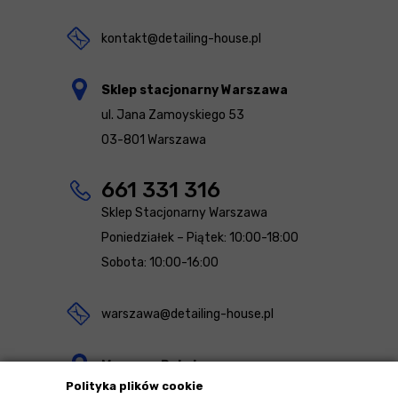
kontakt@detailing-house.pl
Sklep stacjonarny Warszawa
ul. Jana Zamoyskiego 53
03-801 Warszawa
661 331 316
Sklep Stacjonarny Warszawa
Poniedziałek – Piątek: 10:00-18:00
Sobota: 10:00-16:00
warszawa@detailing-house.pl
Magazyn Rekcin
Polityka plików cookie
Nomos Sp. z o.o. sp.k.