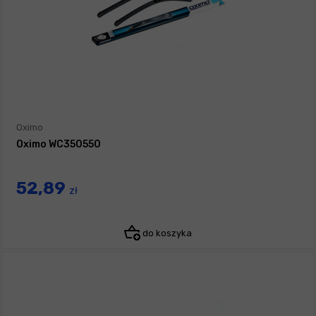
Oximo
Oximo WC350550
52,89
zł
do koszyka