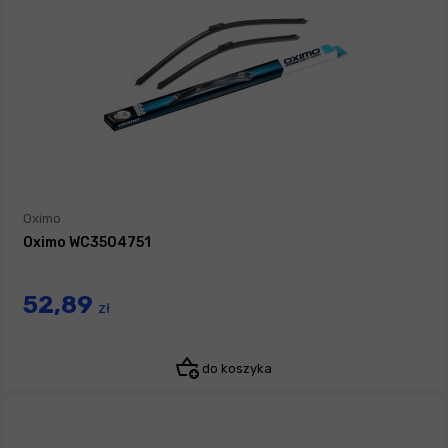
Oximo
Oximo WC3504751
52,89
zł
do koszyka