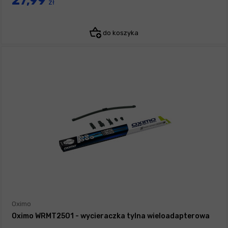
27,99
zł
do koszyka
Oximo
Oximo WRMT2501 - wycieraczka tylna wieloadapterowa