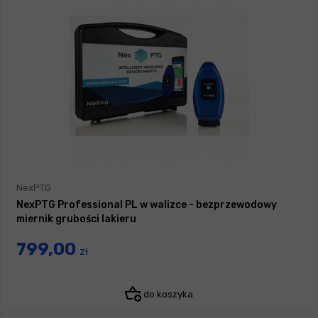
NexPTG
NexPTG Professional PL w walizce - bezprzewodowy
miernik grubości lakieru
799,00
zł
do koszyka