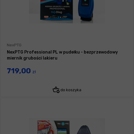
NexPTG
NexPTG Professional PL w pudełku - bezprzewodowy
miernik grubości lakieru
719,00
zł
do koszyka