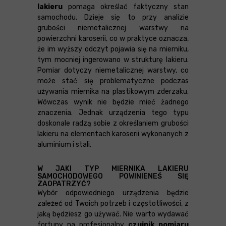
lakieru
pomaga określać faktyczny stan
samochodu. Dzieje się to przy analizie
grubości niemetalicznej warstwy na
powierzchni karoserii, co w praktyce oznacza,
że im wyższy odczyt pojawia się na mierniku,
tym mocniej ingerowano w strukturę lakieru.
Pomiar dotyczy niemetalicznej warstwy, co
może stać się problematyczne podczas
używania miernika na plastikowym zderzaku.
Wówczas wynik nie będzie mieć żadnego
znaczenia. Jednak urządzenia tego typu
doskonale radzą sobie z określaniem grubości
lakieru na elementach karoserii wykonanych z
aluminium i stali.
W JAKI TYP MIERNIKA LAKIERU
SAMOCHODOWEGO POWINIENEŚ SIĘ
ZAOPATRZYĆ?
Wybór odpowiedniego urządzenia będzie
zależeć od Twoich potrzeb i częstotliwości, z
jaką będziesz go używać. Nie warto wydawać
fortuny na profesjonalny
czujnik pomiaru