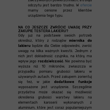
zakrzywionych powierzchniach, a o błąd
odczytu jest bardzo trudno. W
ofercie
mamy cenione przez klientów
urządzenia tego typu.
NA CO JESZCZE ZWRÓCIĆ UWAGĘ PRZY
ZAKUPIE TESTERA LAKIERU?
Gdy już na podstawie swoich potrzeb
określisz, który z rodzajów
miernika do
lakieru
będzie dla Ciebie odpowiedni, zwróć
uwagę na kilka ważnych kwestii. Jednym z
nich jest dokładność czujnika, na którą ma
wpływ jego
rozdzielczość
. Nie powinna być
wyższa niż 10 mikronów, zwłaszcza w
przypadku pomiaru grubości lakieru w
używanych autach. Przed zakupem zorientuj
się też, w jakie
dodatkowe funkcje
wyposażone jest urządzenie. Szczególnie
przydatna może okazać się możliwość
określenia grubości warstwy lakieru na
elementach karoserii wykonanych z
aluminium, które jest coraz popularniejszym