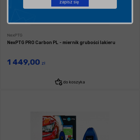
zapisz się
NexPTG
NexPTG PRO Carbon PL - miernik grubości lakieru
1 449,00
zł
do koszyka