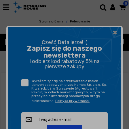
0
Strona główna
Polerowanie
Akcesoria Polerskie
Mierniki Lakieru
×
MIERNIKI GRUBOŚCI LAKIERU
Cześć Detailerze! :)
Zapisz się do naszego
newslettera
FILTROWANIE
SORTUJ
i odbierz kod rabatowy 5% na
pierwsze zakupy
Wyrażam zgodę na przetwarzanie moich
danych osobowych przez Nomos Sp. z o.o. Sp.
K. z siedzibą w Straszynie (Agrestowa 1,
Rekcin) w celach marketingowych, w tym na
przesyłanie informacji handlowych drogą
elektroniczną.
Polityka prywatności
.