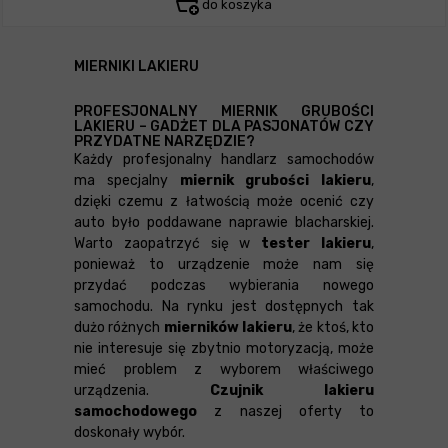
do koszyka
MIERNIKI LAKIERU
PROFESJONALNY MIERNIK GRUBOŚCI
LAKIERU – GADŻET DLA PASJONATÓW CZY
PRZYDATNE NARZĘDZIE?
Każdy profesjonalny handlarz samochodów
ma specjalny
miernik grubości lakieru
,
dzięki czemu z łatwością może ocenić czy
auto było poddawane naprawie blacharskiej.
Warto zaopatrzyć się w
tester lakieru
,
ponieważ to urządzenie może nam się
przydać podczas wybierania nowego
samochodu. Na rynku jest dostępnych tak
dużo różnych
mierników lakieru
, że ktoś, kto
nie interesuje się zbytnio motoryzacją, może
mieć problem z wyborem właściwego
urządzenia.
Czujnik lakieru
samochodowego
z naszej oferty to
doskonały wybór.