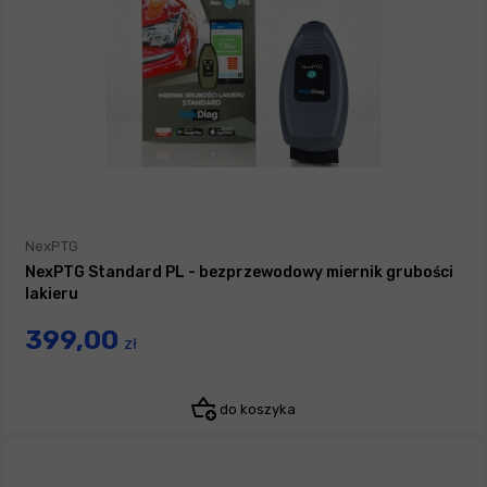
NexPTG
NexPTG Standard PL - bezprzewodowy miernik grubości
lakieru
399,00
zł
do koszyka