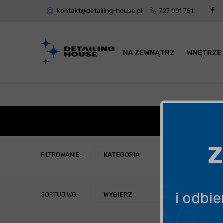
kontakt@detailing-house.pl
727 001 751
NA ZEWNĄTRZ
WNĘTRZE
DET
Z
FILTROWANIE:
KATEGORIA
i odbi
SORTUJ WG:
WYBIERZ