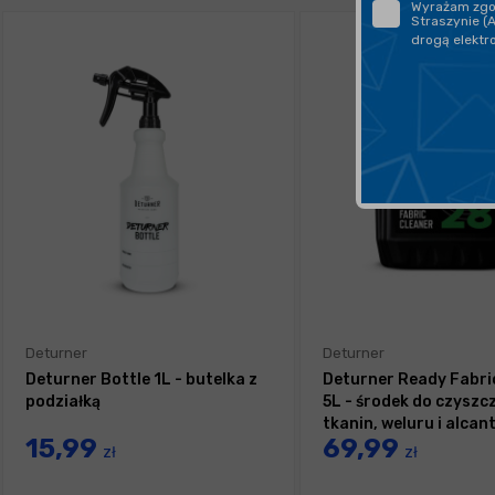
Wyrażam zgod
Straszynie (
drogą elektr
Deturner
Deturner
Deturner Bottle 1L - butelka z
Deturner Ready Fabri
podziałką
5L - środek do czyszc
tkanin, weluru i alcan
15,99
69,99
zł
zł