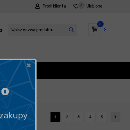
0
Profil klienta
Ulubione
0
I
PROMOCJE
×
DOWE
go
 zakupy
1
2
3
4
5