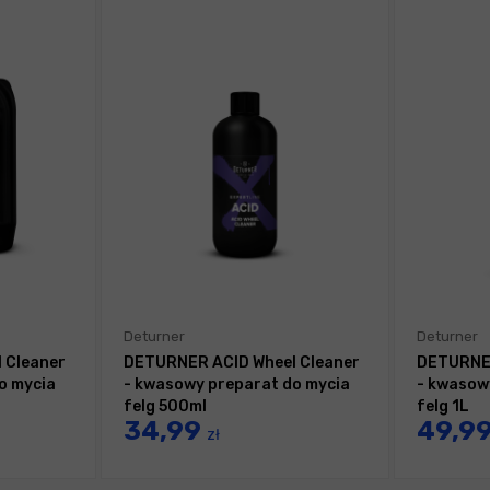
Deturner
Deturner
 Cleaner
DETURNER ACID Wheel Cleaner
DETURNER
o mycia
- kwasowy preparat do mycia
- kwasow
felg 500ml
felg 1L
34,99
49,9
zł