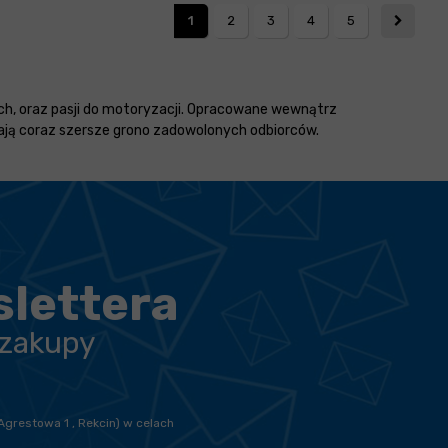
1
2
3
4
5
h, oraz pasji do motoryzacji. Opracowane wewnątrz
wają coraz szersze grono zadowolonych odbiorców.
slettera
 zakupy
Agrestowa 1 , Rekcin) w celach