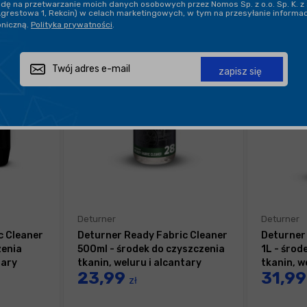
ę na przetwarzanie moich danych osobowych przez Nomos Sp. z o.o. Sp. K. z 
Agrestowa 1, Rekcin) w celach marketingowych, w tym na przesyłanie informa
oniczną.
Polityka prywatności
.
zapisz się
Deturner
Deturner
c Cleaner
Deturner Ready Fabric Cleaner
Deturner
zenia
500ml - środek do czyszczenia
1L - środ
tary
tkanin, weluru i alcantary
tkanin, w
23,99
31,9
zł