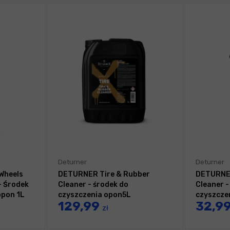
Deturner
Deturner
Wheels
DETURNER Tire & Rubber
DETURNER
- Środek
Cleaner - środek do
Cleaner -
opon 1L
czyszczenia opon5L
czyszcze
129,99
32,9
zł