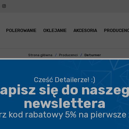
POLEROWANIE
OKLEJANIE
AKCESORIA
PRODUCENC
Strona główna
Producenci
Deturner
URNER - KOSMETYKI SAMOCHO
Cześć Detailerze! :)
apisz się do nasze
PODKATEGORIA
CENA
newslettera
erz kod rabatowy 5% na pierwsze
POKAŻ PO:
21