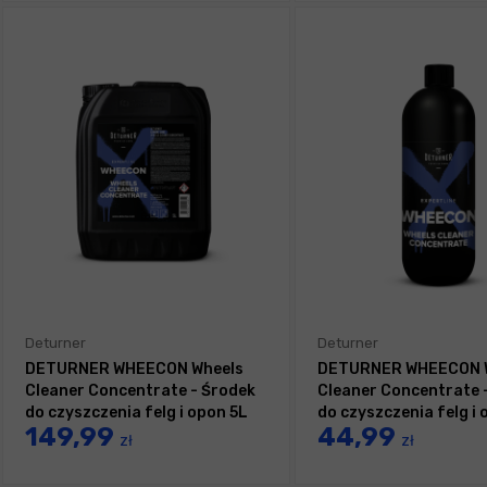
Deturner
Deturner
DETURNER WHEECON Wheels
DETURNER WHEECON 
Cleaner Concentrate - Środek
Cleaner Concentrate 
do czyszczenia felg i opon 5L
do czyszczenia felg i 
149,99
44,99
zł
zł