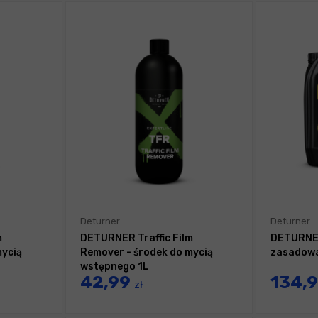
Deturner
Deturner
m
DETURNER Traffic Film
DETURNER
mycią
Remover - środek do mycią
zasadowa
wstępnego 1L
42,99
134,
zł