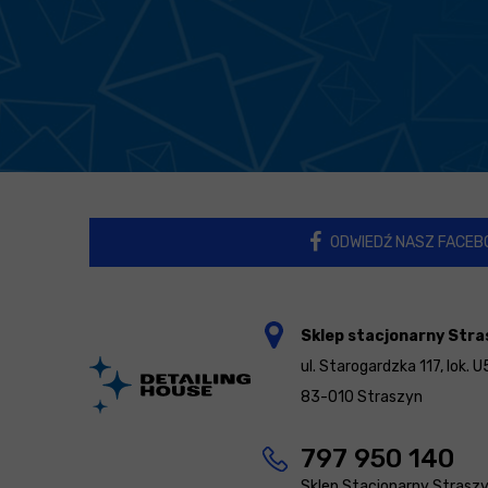
ODWIEDŹ NASZ FACEB
Sklep stacjonarny Stra
ul. Starogardzka 117, lok. U
83-010 Straszyn
797 950 140
Sklep Stacjonarny Strasz