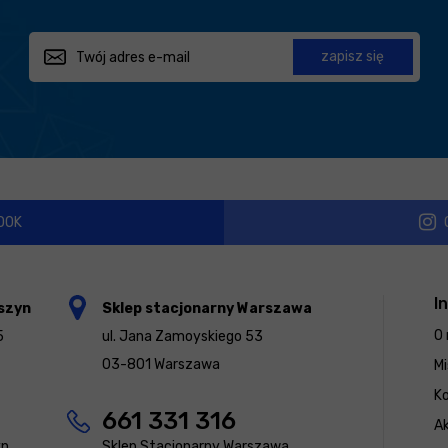
zapisz się
OOK
I
szyn
Sklep stacjonarny Warszawa
O 
5
ul. Jana Zamoyskiego 53
03-801 Warszawa
Mi
K
661 331 316
Ak
yn
Sklep Stacjonarny Warszawa