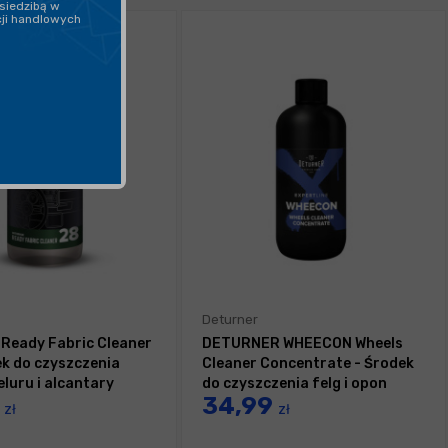
siedzibą w
cji handlowych
Deturner
 Ready Fabric Cleaner
DETURNER WHEECON Wheels
ek do czyszczenia
Cleaner Concentrate - Środek
eluru i alcantary
do czyszczenia felg i opon
9
34,99
500ml
zł
zł