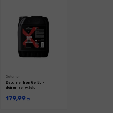
Deturner
Deturner Iron Gel 5L -
deironizer w żelu
179,99
zł