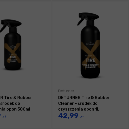
Deturner
 Tire & Rubber
DETURNER Tire & Rubber
 środek do
Cleaner - środek do
nia opon 500ml
czyszczenia opon 1L
9
42,99
zł
zł