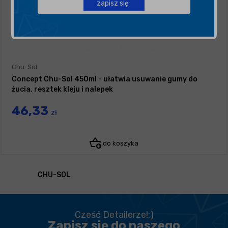
zapisz się
Chu-Sol
Concept Chu-Sol 450ml - ułatwia usuwanie gumy do
żucia, resztek kleju i nalepek
46,33
zł
do koszyka
CHU-SOL
Cześć Detailerze!:)
Zapisz się do naszego