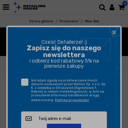
0
Strona główna
Producenci
Chu-Sol
×
CONCEPT - KOSMETYKI
Cześć Detailerze! :)
SAMOCHODOWE
Zapisz się do naszego
newslettera
i odbierz kod rabatowy 5% na
FILTROWANIE
SORTUJ
pierwsze zakupy
Wyrażam zgodę na przetwarzanie moich
danych osobowych przez Nomos Sp. z o.o. Sp.
K. z siedzibą w Straszynie (Agrestowa 1,
Rekcin) w celach marketingowych, w tym na
przesyłanie informacji handlowych drogą
elektroniczną.
Polityka prywatności
.